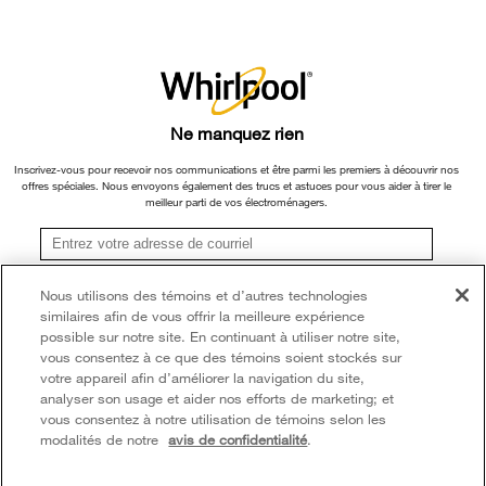
×
Ne manquez rien
Inscrivez-vous pour recevoir nos communications et être parmi les premiers à découvrir nos
offres spéciales. Nous envoyons également des trucs et astuces pour vous aider à tirer le
meilleur parti de vos électroménagers.
S'inscrire
Nous utilisons des témoins et d’autres technologies
similaires afin de vous offrir la meilleure expérience
**Une fois que je m’inscris, Whirlpool Canada peut communiquer avec moi, y compris par
courriel, au sujet de ses offres spéciales, événements exclusifs, marques, produits et
possible sur notre site. En continuant à utiliser notre site,
services. Vous pouvez retirer votre consentement à tout moment. Tous les
vous consentez à ce que des témoins soient stockés sur
renseignements recueillis sont régis par notre
avis de confidentialité
. Pour obtenir plus de
votre appareil afin d’améliorer la navigation du site,
renseignements et une liste des marques,
cliquez ici
ou
communiquez avec nous.
analyser son usage et aider nos efforts de marketing; et
vous consentez à notre utilisation de témoins selon les
modalités de notre
avis de confidentialité
.