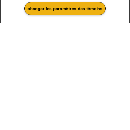
changer les paramètres des témoins
1
Soldes et offres
Actuellement disponible
Centre de liquidation
®
d’électroménagers Whirlpool
Économisez sur les électroménagers en
liquidation
Magasinez