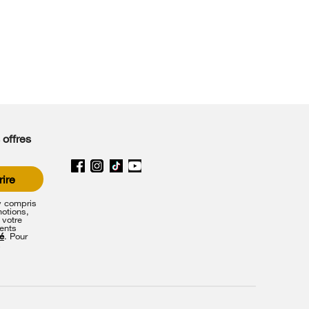
 offres
rire
y compris
motions,
 votre
ents
té
. Pour
s