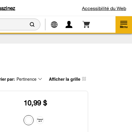
azinez
Accessibilité du Web
Menu
rier par:
Pertinence
Afficher la grille
ontent
hanging
e
e
rt
age
y
as
tion
een
e
10,99 $
hanged
age
l
fresh
pdating
e
ntent