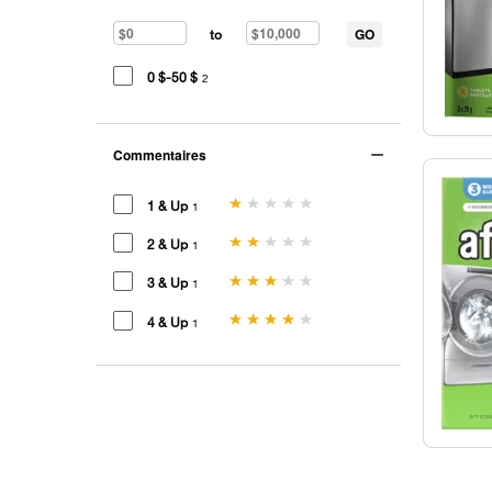
GO
to
0 $-50 $
2
Commentaires
1 & Up
1
2 & Up
1
3 & Up
1
4 & Up
1