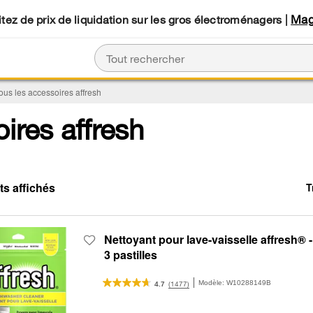
Mag
tez de prix de liquidation sur les gros électroménagers |
tous les accessoires affresh
ires affresh
T
C
C
of
th
th
so
p
b
h
op
b
th
Nettoyant pour lave-vaisselle affresh® -
c
p
wil
3 pastilles
re
u
th
co
Modèle:
W10288149B
(1477)
4.7