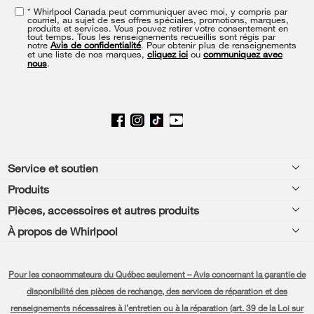
this
* Whirlpool Canada peut communiquer avec moi, y compris par
page
courriel, au sujet de ses offres spéciales, promotions, marques,
produits et services. Vous pouvez retirer votre consentement en
tout temps. Tous les renseignements recueillis sont régis par
notre
Avis de confidentialité
. Pour obtenir plus de renseignements
et une liste de nos marques,
cliquez ici
ou
communiquez avec
nous
.
Footer
Service et soutien
Produits
Aide relative aux produits
Pièces, accessoires et autres produits
Laveuses et sécheuses
Enregistrement de produit
À propos de Whirlpool
Accessoires
Cuisine
Manuels et documentation
Chaque geste compte®
Pièces
Appareils de cuisson
Pour les consommateurs du Québec seulement – Avis concernant la garantie de
Planifier une installation
Presse et médias
Programme d’abonnement aux filtres à eau
disponibilité des pièces de rechange, des services de réparation et des
Lave-vaisselle et nettoyage
Planifier une réparation
renseignements nécessaires à l’entretien ou à la réparation (art. 39 de la Loi sur
Communiquez avec nous