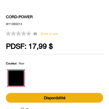
CORD-POWER
W11365014
(0)
Écrire un avis
Aucune
cote
pour
PDSF:
17,99 $
ce
produit.
Lien
vers
la
Couleur:
Noir
même
page.
Disponibilité