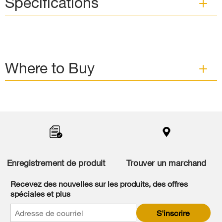
Specifications
Where to Buy
Item
added
to
the
compare
list,
you
Enregistrement de produit
Trouver un marchand
can
find
it
Recevez des nouvelles sur les produits, des offres
at
spéciales et plus
the
end
S'inscrire
of