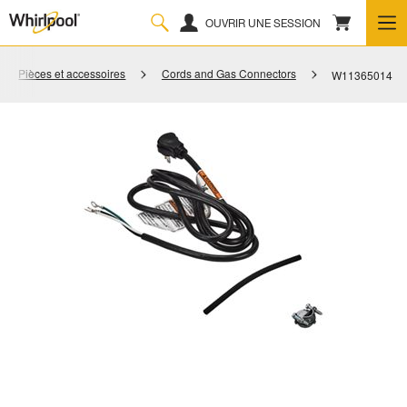
OUVRIR UNE SESSION
Pièces et accessoires
Cords and Gas Connectors
W11365014