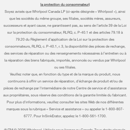
la protection du consommateur)
Piédestaux
Renseignements relatifs à la garantie
À propos de nous
Soyez avisés que Whirlpool Canada LP (ci-après désignée « Whirlpool »), ainsi
Filtres à eau
que les sociétés du même groupe, ses filiales, sociétés mères, assureurs,
Programmes de service prolongé
Investisseurs
successeurs et ayant cause, ne garantissent pas, au sens de l’article 39 de la Loi
Trouver un marchand
Mes électroménagers
sur la protection du consommateur, RLRQ, c. P-40.1 et des articles 79.18 à
Carrières
79.20 du Règlement d’application de la Loi sur la protection des
Suivre ma commande
Certification Éco et homologation ENERGY STAR® Whirlpool
consommateurs, RLRQ, c. P-40.1, r. 3, la disponibilité des pièces de rechange,
des services de réparation ou des renseignements nécessaires à l’entretien ou à
Services de livraison et d'installation
Habitat pour l'humanité
la réparation des biens fabriqués, importés, annoncés ou vendus par Whirlpool
Retours et échanges
ou ses filiales.
Informations relatives aux rappels
Veuillez noter que, en fonction du type et de la marque du produit, nous
Accessibilité
Entreprise Whirlpool
continuons à offrir un service de réparation, d'échange de produit et/ou de
pièces de rechange par l'intermédiaire de notre Centre de service et d'assistance
Services d'abonnement
Rapport sur l’esclavage moderne
aux propriétaires, sous réserve des conditions de la garantie limitée du fabricant.
Résidents du Québec
Pour plus d'informations, veuillez consulter les sites Web de nos différentes
Whirlpool au Canada
marques sous la rubrique « Service et assistance » ou appeler le 1-800-807-
6777. Pour InSinkErator, appelez le 1-800-561-1700.
®/TM © 2026 Whirlpool. Utilisée sous licence au Canada. Tous droits réservés.