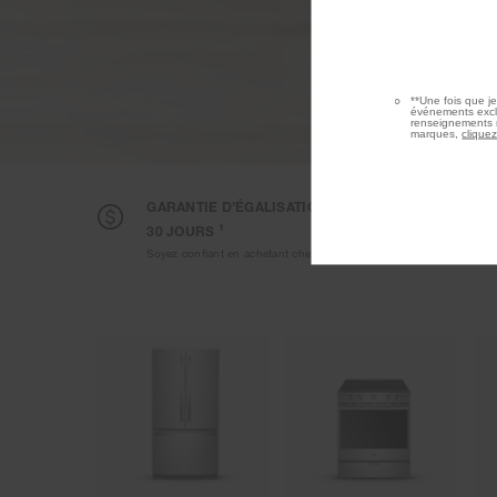
**Une fois que j
événements exclu
renseignements r
marques,
cliquez
GARANTIE D’ÉGALISATION DES PRIX DE
RET
1
30 JOURS
Dema
Soyez confiant en achetant chez nous.