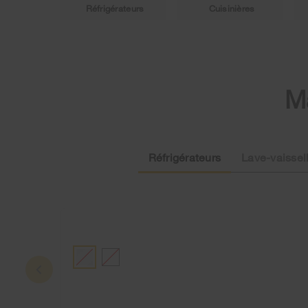
Réfrigérateurs
Cuisinières
Ma
Réfrigérateurs
Lave-vaissel
ACIER INOXYDABLE RÉSISTANT AUX TRACES DE DOIGTS
BLANC