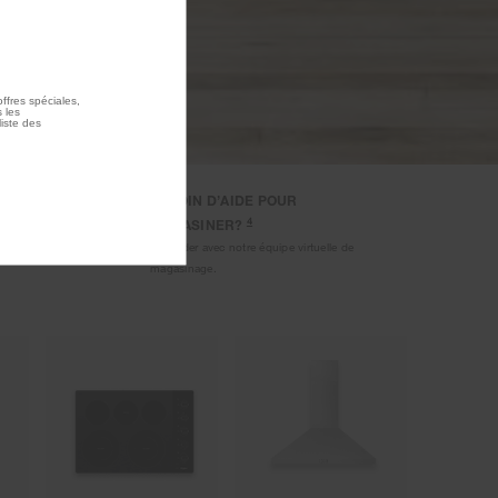
ffres spéciales,
 les
liste des
BESOIN D’AIDE POUR
3
RATUITE
4
MAGASINER?
roménagers
Clavarder avec notre équipe virtuelle de
magasinage.