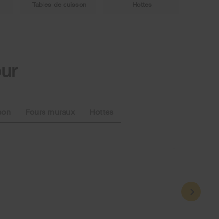
Tables de cuisson
Hottes
our
son
Fours muraux
Hottes