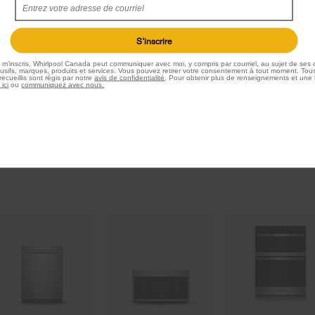
S'inscrire
e m’inscris, Whirlpool Canada peut communiquer avec moi, y compris par courriel, au sujet de ses o
sifs, marques, produits et services. Vous pouvez retirer votre consentement à tout moment. Tous
ecueillis sont régis par notre
avis de confidentialité
. Pour obtenir plus de renseignements et une 
 ici
ou
communiquez avec nous.
2
OURS FLEXIBLES ET FACILES
LIVRAISON À DOMICILE G
ndez le retour de produit dans les 5 jours.
sur tous les achats de gros élect
649 $+