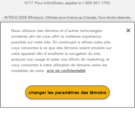
6777. Pour InSinkErator, appelez le 1-800-561-1700.
®/TM © 2026 Whirlpool. Utilisée sous licence au Canada. Tous droits réservés.
Toutes les autres marques de commerce sont la propriété de leurs compagnies
Nous utilisons des témoins et d’autres technologies
respect.
similaires afin de vous offrir la meilleure expérience
Ce marchand en ligne est situé au 200-6750, avenue Century, Mississauga
possible sur notre site. En continuant à utiliser notre site,
(Ontario) L5N 0B7
vous consentez à ce que des témoins soient stockés sur
votre appareil afin d’améliorer la navigation du site,
Modalités
Avis de confidentialité
Plan du site
analyser son usage et aider nos efforts de marketing; et
vous consentez à notre utilisation de témoins selon les
Communiquez avec nous
modalités de notre
avis de confidentialité
.
changer les paramètres des témoins
4
Soldes et offres
Une promotion d’été qui
Actuellement disponi
Finit le 8/26/26
chauffe
Centre de liquid
Économisez jusqu’à 300 $*