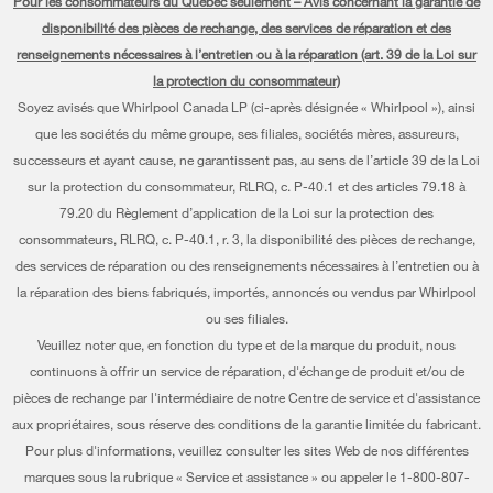
Pour les consommateurs du Québec seulement – Avis concernant la garantie de
Planifier une installation
Presse et médias
Programme d’abonnement aux filtres à eau
disponibilité des pièces de rechange, des services de réparation et des
Lave-vaisselle et nettoyage
Planifier une réparation
renseignements nécessaires à l’entretien ou à la réparation (art. 39 de la Loi sur
Communiquez avec nous
la protection du consommateur)
Piédestaux
Renseignements relatifs à la garantie
À propos de nous
Soyez avisés que Whirlpool Canada LP (ci-après désignée « Whirlpool »), ainsi
Filtres à eau
que les sociétés du même groupe, ses filiales, sociétés mères, assureurs,
Programmes de service prolongé
Investisseurs
successeurs et ayant cause, ne garantissent pas, au sens de l’article 39 de la Loi
Trouver un marchand
Mes électroménagers
sur la protection du consommateur, RLRQ, c. P-40.1 et des articles 79.18 à
Carrières
79.20 du Règlement d’application de la Loi sur la protection des
Suivre ma commande
Certification Éco et homologation ENERGY STAR® Whirlpool
consommateurs, RLRQ, c. P-40.1, r. 3, la disponibilité des pièces de rechange,
des services de réparation ou des renseignements nécessaires à l’entretien ou à
Services de livraison et d'installation
Habitat pour l'humanité
la réparation des biens fabriqués, importés, annoncés ou vendus par Whirlpool
Retours et échanges
ou ses filiales.
Informations relatives aux rappels
Veuillez noter que, en fonction du type et de la marque du produit, nous
Accessibilité
Entreprise Whirlpool
continuons à offrir un service de réparation, d'échange de produit et/ou de
pièces de rechange par l'intermédiaire de notre Centre de service et d'assistance
Services d'abonnement
Rapport sur l’esclavage moderne
aux propriétaires, sous réserve des conditions de la garantie limitée du fabricant.
Résidents du Québec
Pour plus d'informations, veuillez consulter les sites Web de nos différentes
Whirlpool au Canada
marques sous la rubrique « Service et assistance » ou appeler le 1-800-807-