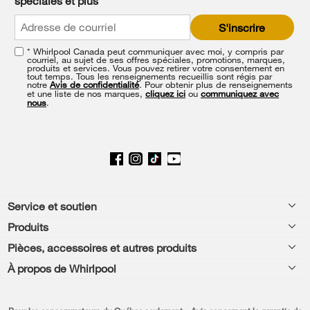
spéciales et plus
it
at
S'inscrire
the
end
* Whirlpool Canada peut communiquer avec moi, y compris par
of
courriel, au sujet de ses offres spéciales, promotions, marques,
this
produits et services. Vous pouvez retirer votre consentement en
tout temps. Tous les renseignements recueillis sont régis par
page
notre
Avis de confidentialité
. Pour obtenir plus de renseignements
et une liste de nos marques,
cliquez ici
ou
communiquez avec
nous
.
Footer
Service et soutien
Produits
Aide relative aux produits
Pièces, accessoires et autres produits
Laveuses et sécheuses
Enregistrement de produit
À propos de Whirlpool
Accessoires
Cuisine
Manuels et documentation
Chaque geste compte®
Pièces
Appareils de cuisson