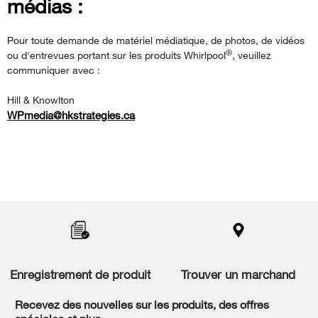
médias :
Pour toute demande de matériel médiatique, de photos, de vidéos
®
ou d'entrevues portant sur les produits Whirlpool
, veuillez
communiquer avec :
Hill & Knowlton
WPmedia@hkstrategies.ca
Item
added
to
the
compare
list,
Enregistrement de produit
Trouver un marchand
you
can
Recevez des nouvelles sur les produits, des offres
find