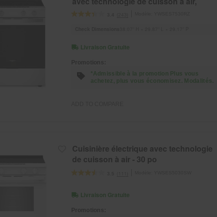
avec technologie de cuisson à air,
th
revêtement WipeClean™, vapeur/auto-
co
Modèle:
YWSES7530RZ
(243)
3.4
nettoyage, préchauffage à grande
Check Dimensions
38.07” H × 29.87” L × 29.17” P
vitesse et capacité de 5.3 pi cu
Livraison Gratuite
Promotions:
*Admissible à la promotion Plus vous
achetez, plus vous économisez. Modalités.
ADD TO COMPARE
Cuisinière électrique avec technologie
de cuisson à air - 30 po
Modèle:
YWSES5030SW
(111)
3.5
Livraison Gratuite
Promotions: