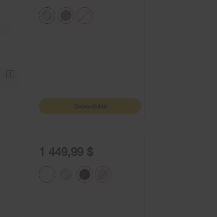
e
ntent
1
Disponibilité
1 449,99 $