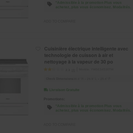
*Admissible à la promotion Plus vous
achetez, plus vous économisez. Modalités.
ADD TO COMPARE
Cuisinière électrique intelligente avec
technologie de cuisson à air et
nettoyage à la vapeur de 30 po
Modèle:
YWSES4530TW
(4)
2.3
Check Dimensions
36.6” H × 29.9” L × 25.4” P
Livraison Gratuite
Promotions:
*Admissible à la promotion Plus vous
achetez, plus vous économisez. Modalités.
ADD TO COMPARE