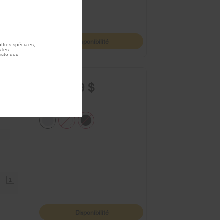
1
Disponibilité
ffres spéciales,
 les
liste des
1 399,99 $
à
1
Disponibilité