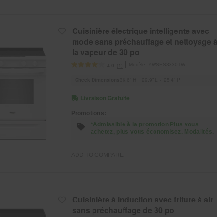
Cuisinière électrique intelligente avec
mode sans préchauffage et nettoyage 
la vapeur de 30 po
Modèle:
YWSES3330TW
(1)
4.0
Check Dimensions
36.6” H × 29.9” L × 25.4” P
Livraison Gratuite
Promotions:
*Admissible à la promotion Plus vous
achetez, plus vous économisez. Modalités.
ADD TO COMPARE
Cuisinière à induction avec friture à air
sans préchauffage de 30 po