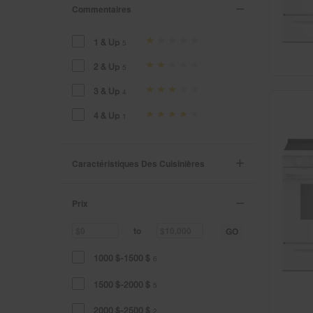
Commentaires
1 & Up
5
2 & Up
5
3 & Up
4
4 & Up
1
Caractéristiques Des Cuisinières
Prix
GO
to
1000 $-1500 $
6
1500 $-2000 $
5
2000 $-2500 $
2