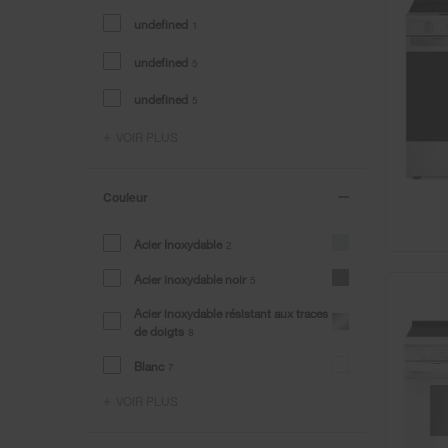
undefined
1
undefined
5
undefined
5
VOIR PLUS
Couleur
Acier Inoxydable
2
Acier inoxydable noir
5
Acier inoxydable résistant aux traces
de doigts
8
Blanc
7
VOIR PLUS