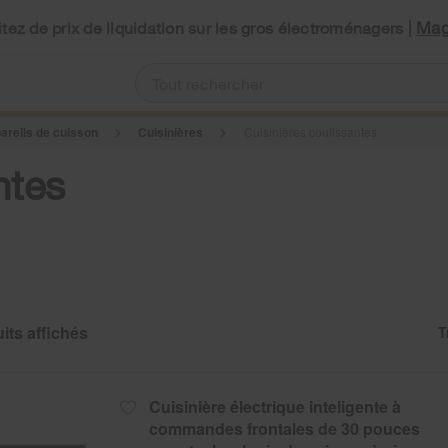
Mag
tez de prix de liquidation sur les gros électroménagers |
areils de cuisson
Cuisinières
Cuisinières coulissantes
ntes
T
C
C
of
th
th
so
p
b
h
op
b
th
Cuisinière électrique inteligente à
c
p
wil
commandes frontales de 30 pouces
re
u