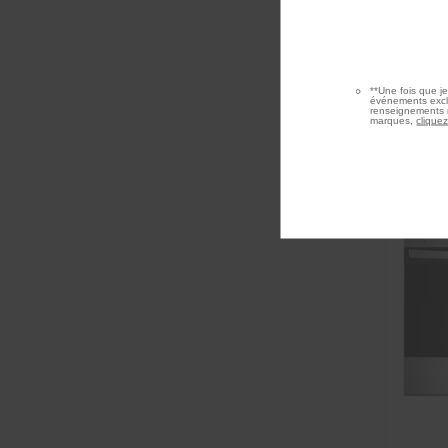
**Une fois que j
événements exclu
renseignements r
marques,
cliquez