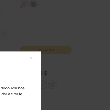
1
Disponibilité
×
1 749,99 $
 découvrir nos
er à tirer le