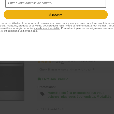
*Admissible à la promotion Plus vous
achetez, plus vous économisez. Modalités.
S'inscrire
ADD TO COMPARE
e m’inscris, Whirlpool Canada peut communiquer avec moi, y compris par courriel, au sujet de ses o
sifs, marques, produits et services. Vous pouvez retirer votre consentement à tout moment. Tous
ecueillis sont régis par notre
avis de confidentialité
. Pour obtenir plus de renseignements et une 
 ici
ou
communiquez avec nous.
Cuisinière au gaz intelligente avec
mode sans préchauffage et nettoyage 
la vapeur de 30 po
Modèle:
WSGS3330TS
(1)
4.0
Check Dimensions
36.6” H × 29.9” L × 25.4” P
Livraison Gratuite
Promotions:
*Admissible à la promotion Plus vous
achetez, plus vous économisez. Modalités.
ADD TO COMPARE