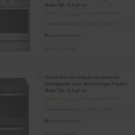
BakeTM - 6.4 pi cu
Modèle:
YWEEA25H0HZ
(203)
3.1
Check Dimensions
36” H × 29.875” L × 28.625” P
Livraison Gratuite
ADD TO COMPARE
Cuisinière électrique coulissante
intelligente avec technologie Frozen
BakeTM - 6.4 pi cu
Modèle:
YWEE750H0HV
(755)
3.7
Check Dimensions
36” H × 29.875” L × 28.625” P
Livraison Gratuite
ADD TO COMPARE