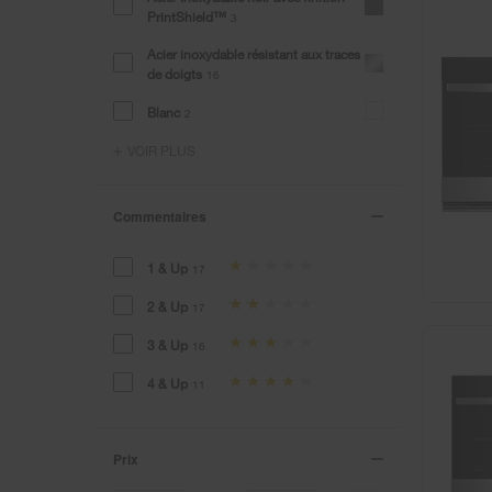
PrintShield™
3
Acier inoxydable résistant aux traces
de doigts
16
Blanc
2
VOIR PLUS
Commentaires
1 & Up
17
2 & Up
17
3 & Up
16
4 & Up
11
Prix