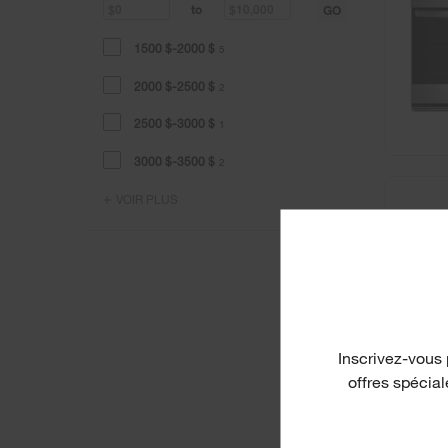
GO
to
1500 $-2000 $
5
2000 $-2500 $
2
2500 $-3000 $
1
3000 $-3500 $
2
VOIR PLUS
Inscrivez-vous 
offres spécia