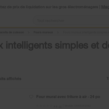
Mag
tez de prix de liquidation sur les gros électroménagers |
areils de cuisson
Fours muraux
Fours muraux intelligents simples 
x intelligents simples et 
T
C
C
of
th
th
so
p
b
h
op
b
th
Four mural avec friture à air - 24 po
c
p
wil
re
u
Modèle:
UOS52ES4SZ
(0)
0.0
th