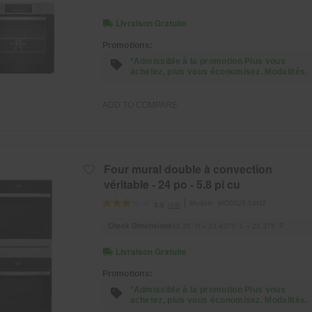
co
Livraison Gratuite
Promotions:
*Admissible à la promotion Plus vous
achetez, plus vous économisez. Modalités.
ADD TO COMPARE
Four mural double à convection
véritable - 24 po - 5.8 pi cu
Modèle:
WOD52ES4MZ
(59)
3.0
Check Dimensions
50.25” H × 23.4375” L × 22.375” P
Livraison Gratuite
Promotions:
*Admissible à la promotion Plus vous
achetez, plus vous économisez. Modalités.