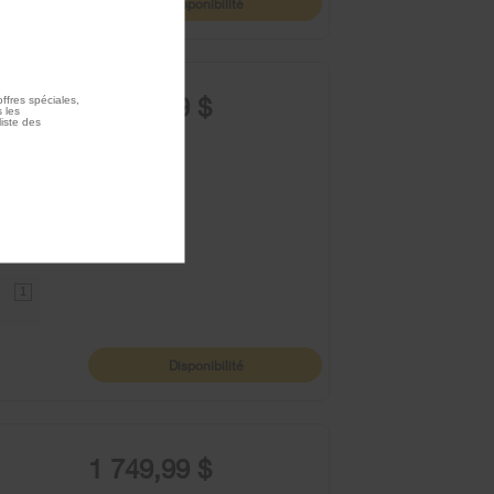
Disponibilité
3 699,99 $
ffres spéciales,
 les
liste des
1
Disponibilité
1 749,99 $