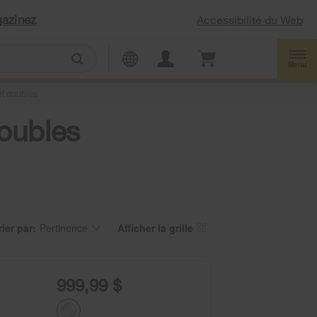
azinez
Accessibilité du Web
Menu
et doubles
doubles
rier par:
Pertinence
Afficher la grille
ontent
hanging
e
e
rt
age
y
as
tion
een
e
999,99 $
hanged
age
l
fresh
pdating
e