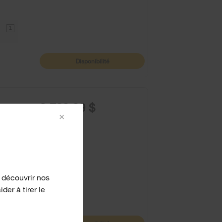
1
Disponibilité
3 799,99 $
×
 découvrir nos
er à tirer le
1