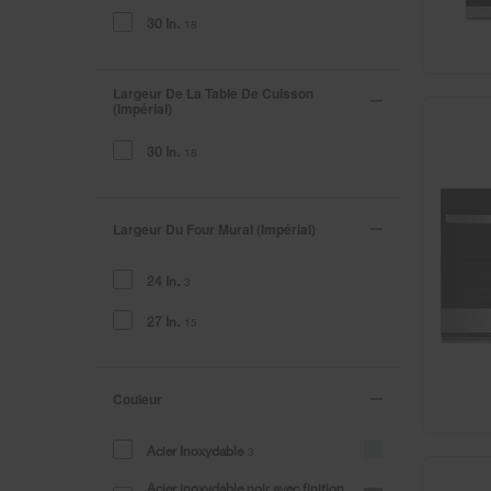
30 In.
18
Largeur De La Table De Cuisson
(impérial)
30 In.
18
Largeur Du Four Mural (impérial)
24 In.
3
27 In.
15
Couleur
Acier Inoxydable
3
Acier inoxydable noir avec finition