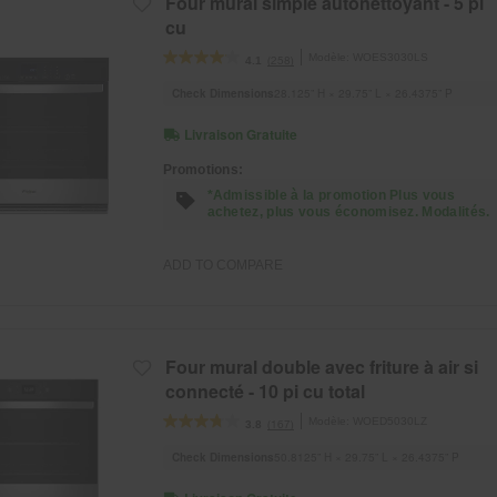
Four mural simple autonettoyant - 5 pi
cu
Modèle:
WOES3030LS
(258)
4.1
Check Dimensions
28.125” H × 29.75” L × 26.4375” P
Livraison Gratuite
Promotions:
*Admissible à la promotion Plus vous
achetez, plus vous économisez. Modalités.
ADD TO COMPARE
Four mural double avec friture à air si
connecté - 10 pi cu total
Modèle:
WOED5030LZ
(167)
3.8
Check Dimensions
50.8125” H × 29.75” L × 26.4375” P