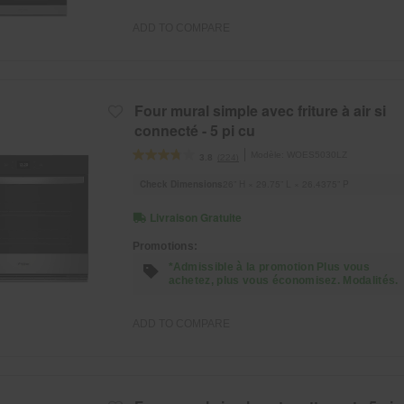
ADD TO COMPARE
Four mural simple avec friture à air si
connecté - 5 pi cu
Modèle:
WOES5030LZ
(224)
3.8
Check Dimensions
26” H × 29.75” L × 26.4375” P
Livraison Gratuite
Promotions:
*Admissible à la promotion Plus vous
achetez, plus vous économisez. Modalités.
ADD TO COMPARE