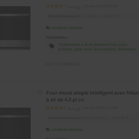
Modèle:
WOES5027LZ
(44)
4.0
Check Dimensions
26” H × 26.75” L × 26.3125” P
Livraison Gratuite
Promotions:
*Admissible à la promotion Plus vous
achetez, plus vous économisez. Modalités.
ADD TO COMPARE
Four mural simple intelligent avec fritur
à air de 4.3 pi cu
Modèle:
WOES7027PZ
(13)
4.4
Check Dimensions
29.8125” H × 26.75” L × 26.3125” P
Livraison Gratuite