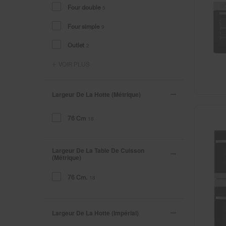
Four double
5
Four simple
9
Outlet
2
VOIR PLUS
Largeur De La Hotte (métrique)
76 Cm
18
Largeur De La Table De Cuisson
(métrique)
76 Cm.
18
Largeur De La Hotte (impérial)