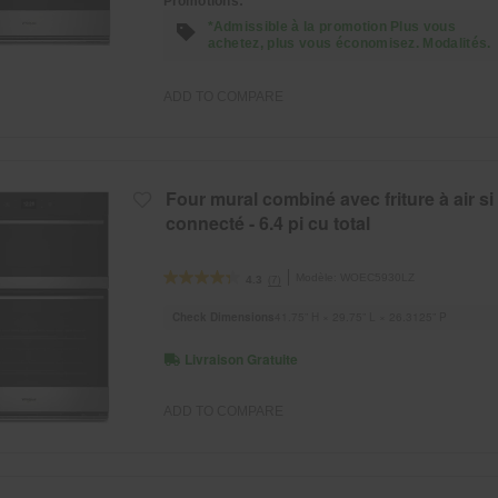
Promotions:
*Admissible à la promotion Plus vous
achetez, plus vous économisez. Modalités.
ADD TO COMPARE
Four mural combiné avec friture à air si
connecté - 6.4 pi cu total
Modèle:
WOEC5930LZ
(7)
4.3
Check Dimensions
41.75” H × 29.75” L × 26.3125” P
Livraison Gratuite
ADD TO COMPARE