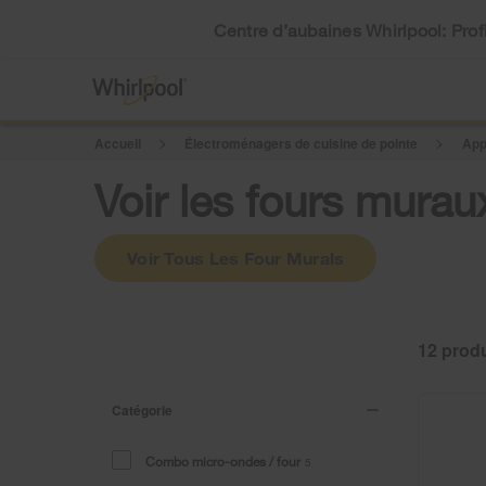
Centre d’aubaines Whirlpool: Profi
Accueil
Électroménagers de cuisine de pointe
App
Voir les fours murau
Voir Tous Les Four Murals
12
Catégorie
Combo micro-ondes / four
5