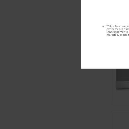
**Une fois que j
événements exclu
renseignements r
marques,
cliquez