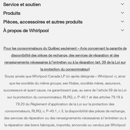
Footer
Service et soutien
Produits
Aide relative aux produits
Pièces, accessoires et autres produits
Laveuses et sécheuses
Enregistrement de produit
À propos de Whirlpool
Accessoires
Cuisine
Manuels et documentation
Chaque geste compte®
Pièces
Appareils de cuisson
Pour les consommateurs du Québec seulement – Avis concernant la garantie de
Planifier une installation
Presse et médias
Programme d’abonnement aux filtres à eau
disponibilité des pièces de rechange, des services de réparation et des
Lave-vaisselle et nettoyage
Planifier une réparation
renseignements nécessaires à l’entretien ou à la réparation (art. 39 de la Loi sur
Communiquez avec nous
la protection du consommateur)
Piédestaux
Renseignements relatifs à la garantie
À propos de nous
Soyez avisés que Whirlpool Canada LP (ci-après désignée « Whirlpool »), ainsi
Filtres à eau
que les sociétés du même groupe, ses filiales, sociétés mères, assureurs,
Programmes de service prolongé
Investisseurs
successeurs et ayant cause, ne garantissent pas, au sens de l’article 39 de la Loi
Trouver un marchand
Mes électroménagers
sur la protection du consommateur, RLRQ, c. P-40.1 et des articles 79.18 à
Carrières
79.20 du Règlement d’application de la Loi sur la protection des
Suivre ma commande
Certification Éco et homologation ENERGY STAR® Whirlpool
consommateurs, RLRQ, c. P-40.1, r. 3, la disponibilité des pièces de rechange,
des services de réparation ou des renseignements nécessaires à l’entretien ou à
Services de livraison et d'installation
Habitat pour l'humanité
la réparation des biens fabriqués, importés, annoncés ou vendus par Whirlpool