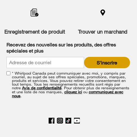
Item
added
to
the
compare
list,
Enregistrement de produit
Trouver un marchand
you
can
Recevez des nouvelles sur les produits, des offres
find
spéciales et plus
it
at
S'inscrire
the
end
* Whirlpool Canada peut communiquer avec moi, y compris par
of
courriel, au sujet de ses offres spéciales, promotions, marques,
this
produits et services. Vous pouvez retirer votre consentement en
tout temps. Tous les renseignements recueillis sont régis par
page
notre
Avis de confidentialité
. Pour obtenir plus de renseignements
et une liste de nos marques,
cliquez ici
ou
communiquez avec
nous
.