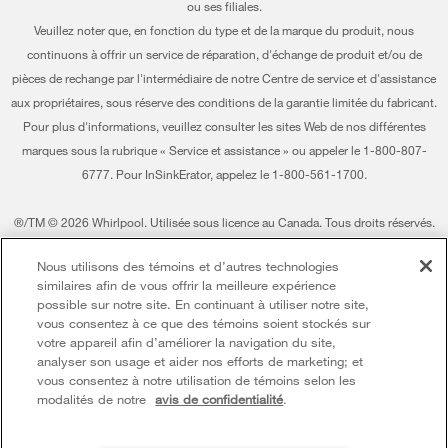
Retours et échanges
ou ses filiales.
Informations relatives aux rappels
Veuillez noter que, en fonction du type et de la marque du produit, nous
Accessibilité
Entreprise Whirlpool
continuons à offrir un service de réparation, d'échange de produit et/ou de
pièces de rechange par l'intermédiaire de notre Centre de service et d'assistance
Services d'abonnement
Rapport sur l’esclavage moderne
aux propriétaires, sous réserve des conditions de la garantie limitée du fabricant.
Résidents du Québec
Pour plus d'informations, veuillez consulter les sites Web de nos différentes
Whirlpool au Canada
marques sous la rubrique « Service et assistance » ou appeler le 1-800-807-
6777. Pour InSinkErator, appelez le 1-800-561-1700.
®/TM © 2026 Whirlpool. Utilisée sous licence au Canada. Tous droits réservés.
Toutes les autres marques de commerce sont la propriété de leurs compagnies
Nous utilisons des témoins et d’autres technologies
respect.
similaires afin de vous offrir la meilleure expérience
Ce marchand en ligne est situé au 200-6750, avenue Century, Mississauga
possible sur notre site. En continuant à utiliser notre site,
(Ontario) L5N 0B7
vous consentez à ce que des témoins soient stockés sur
votre appareil afin d’améliorer la navigation du site,
Modalités
Avis de confidentialité
Plan du site
analyser son usage et aider nos efforts de marketing; et
vous consentez à notre utilisation de témoins selon les
Communiquez avec nous
modalités de notre
avis de confidentialité
.