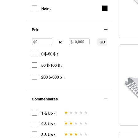
Noir
2
Prix
GO
to
0 $-50 $
9
50 $-100 $
7
200 $-300 $
1
Commentaires
1 & Up
4
2 & Up
1
3 & Up
1