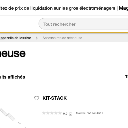
Mag
tez de prix de liquidation sur les gros électroménagers |
ppareils de lessive
Accessoires de sécheuse
heuse
T
C
C
of
th
th
so
p
b
h
op
b
th
KIT-STACK
c
p
wil
re
u
th
Modèle:
W11404611
(0)
0.0
co