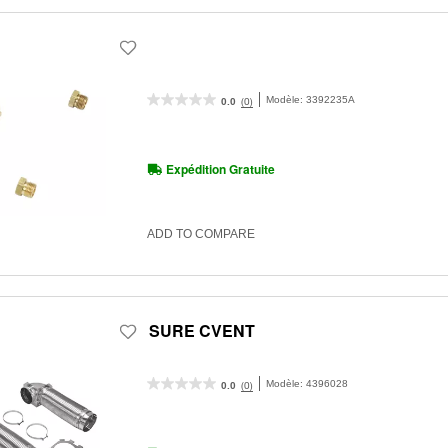
Modèle:
3392235A
(0)
0.0
Expédition Gratuite
ADD TO COMPARE
SURE CVENT
Modèle:
4396028
(0)
0.0