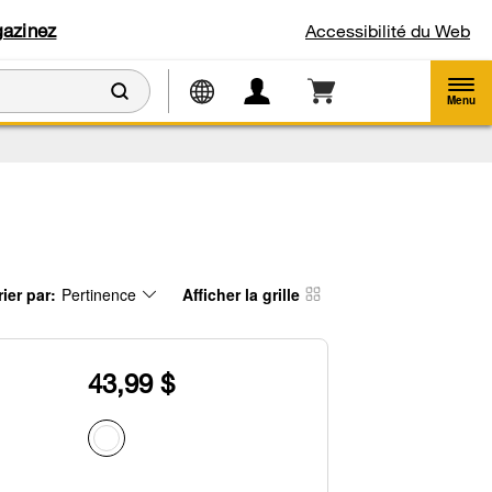
azinez
Accessibilité du Web
Menu
rier par:
Pertinence
Afficher la grille
ontent
hanging
e
e
rt
age
y
as
tion
een
e
43,99 $
hanged
age
l
fresh
pdating
e
ntent