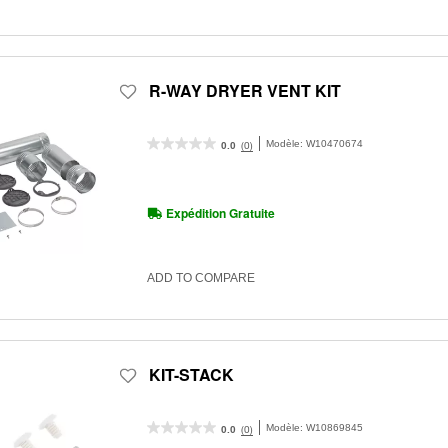
R-WAY DRYER VENT KIT
Modèle:
W10470674
(0)
0.0
Expédition Gratuite
ADD TO COMPARE
KIT-STACK
Modèle:
W10869845
(0)
0.0