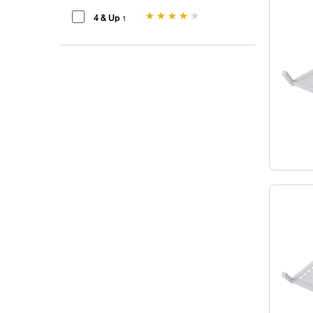
4 & Up
1