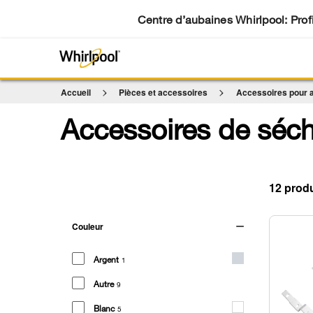
Centre d’aubaines Whirlpool: Profi
Accueil
Pièces et accessoires
Accessoires pour a
Accessoires de séc
12
Couleur
Argent
1
Autre
9
Blanc
5