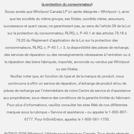
la protection du consommateur)
Piédestaux
Renseignements relatifs à la garantie
À propos de nous
Soyez avisés que Whirlpool Canada LP (ci-après désignée « Whirlpool »), ainsi
Filtres à eau
que les sociétés du même groupe, ses filiales, sociétés mères, assureurs,
Programmes de service prolongé
Investisseurs
successeurs et ayant cause, ne garantissent pas, au sens de l’article 39 de la Loi
Trouver un marchand
Mes électroménagers
sur la protection du consommateur, RLRQ, c. P-40.1 et des articles 79.18 à
Carrières
79.20 du Règlement d’application de la Loi sur la protection des
Suivre ma commande
Certification Éco et homologation ENERGY STAR® Whirlpool
consommateurs, RLRQ, c. P-40.1, r. 3, la disponibilité des pièces de rechange,
des services de réparation ou des renseignements nécessaires à l’entretien ou à
Services de livraison et d'installation
Habitat pour l'humanité
la réparation des biens fabriqués, importés, annoncés ou vendus par Whirlpool
Retours et échanges
ou ses filiales.
Informations relatives aux rappels
Veuillez noter que, en fonction du type et de la marque du produit, nous
Accessibilité
Entreprise Whirlpool
continuons à offrir un service de réparation, d'échange de produit et/ou de
pièces de rechange par l'intermédiaire de notre Centre de service et d'assistance
Services d'abonnement
Rapport sur l’esclavage moderne
aux propriétaires, sous réserve des conditions de la garantie limitée du fabricant.
Résidents du Québec
Pour plus d'informations, veuillez consulter les sites Web de nos différentes
Whirlpool au Canada
marques sous la rubrique « Service et assistance » ou appeler le 1-800-807-
6777. Pour InSinkErator, appelez le 1-800-561-1700.
®/TM © 2026 Whirlpool. Utilisée sous licence au Canada. Tous droits réservés.