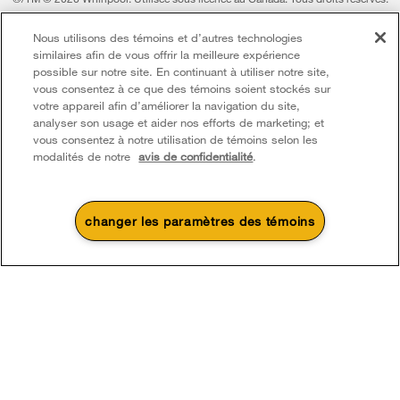
Toutes les autres marques de commerce sont la propriété de leurs compagnies
Nous utilisons des témoins et d’autres technologies
respect.
similaires afin de vous offrir la meilleure expérience
Ce marchand en ligne est situé au 200-6750, avenue Century, Mississauga
possible sur notre site. En continuant à utiliser notre site,
(Ontario) L5N 0B7
vous consentez à ce que des témoins soient stockés sur
votre appareil afin d’améliorer la navigation du site,
Modalités
Avis de confidentialité
Plan du site
analyser son usage et aider nos efforts de marketing; et
vous consentez à notre utilisation de témoins selon les
Communiquez avec nous
modalités de notre
avis de confidentialité
.
changer les paramètres des témoins
4
Soldes et offres
Une promotion d’été qui
Actuellement disponi
Finit le 8/26/26
chauffe
Centre de liquid
Économisez jusqu’à 300 $*
d’électroménage
à l’achat de plusieurs électroménagers de
Économisez sur les é
®
cuisine admissibles Whirlpool
liquidation