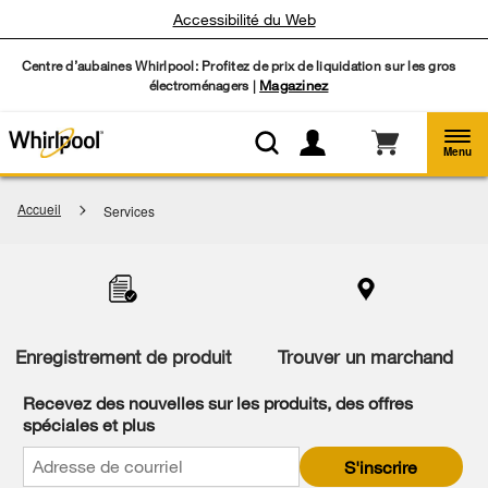
Accessibilité du Web
Centre d’aubaines Whirlpool: Profitez de prix de liquidation sur les gros
électroménagers |
Magazinez
Menu
Accueil
Services
Item
added
to
the
compare
list,
Enregistrement de produit
Trouver un marchand
you
can
Recevez des nouvelles sur les produits, des offres
find
spéciales et plus
it
at
S'inscrire
the
end