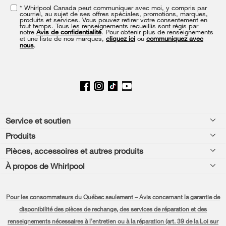
* Whirlpool Canada peut communiquer avec moi, y compris par
of
courriel, au sujet de ses offres spéciales, promotions, marques,
this
produits et services. Vous pouvez retirer votre consentement en
tout temps. Tous les renseignements recueillis sont régis par
page
notre
Avis de confidentialité
. Pour obtenir plus de renseignements
et une liste de nos marques,
cliquez ici
ou
communiquez avec
nous
.
Footer
Service et soutien
Produits
Aide relative aux produits
Pièces, accessoires et autres produits
Laveuses et sécheuses
Enregistrement de produit
À propos de Whirlpool
Accessoires
Cuisine
Manuels et documentation
Chaque geste compte®
Pièces
Appareils de cuisson
Pour les consommateurs du Québec seulement – Avis concernant la garantie de
Planifier une installation
Presse et médias
Programme d’abonnement aux filtres à eau
disponibilité des pièces de rechange, des services de réparation et des
Lave-vaisselle et nettoyage
Planifier une réparation
renseignements nécessaires à l’entretien ou à la réparation (art. 39 de la Loi sur
Communiquez avec nous