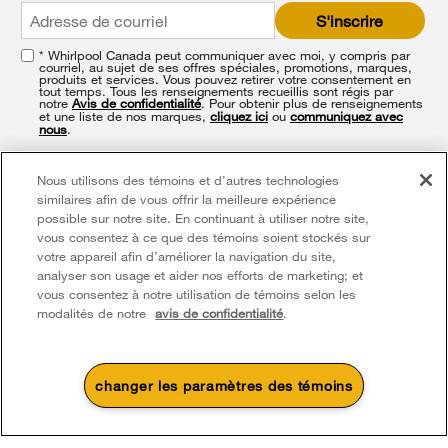
at
S'inscrire
the
end
* Whirlpool Canada peut communiquer avec moi, y compris par
of
courriel, au sujet de ses offres spéciales, promotions, marques,
this
produits et services. Vous pouvez retirer votre consentement en
tout temps. Tous les renseignements recueillis sont régis par
page
notre
Avis de confidentialité
. Pour obtenir plus de renseignements
et une liste de nos marques,
cliquez ici
ou
communiquez avec
nous
.
Nous utilisons des témoins et d’autres technologies
similaires afin de vous offrir la meilleure expérience
possible sur notre site. En continuant à utiliser notre site,
vous consentez à ce que des témoins soient stockés sur
votre appareil afin d’améliorer la navigation du site,
analyser son usage et aider nos efforts de marketing; et
Footer
Service et soutien
vous consentez à notre utilisation de témoins selon les
Produits
modalités de notre
avis de confidentialité
.
Aide relative aux produits
Pièces, accessoires et autres produits
Laveuses et sécheuses
Enregistrement de produit
À propos de Whirlpool
Accessoires
Cuisine
changer les paramètres des témoins
Manuels et documentation
Chaque geste compte®
Pièces
4
Soldes et offres
Appareils de cuisson
Pour les consommateurs du Québec seulement – Avis concernant la garantie de
Planifier une installation
Presse et médias