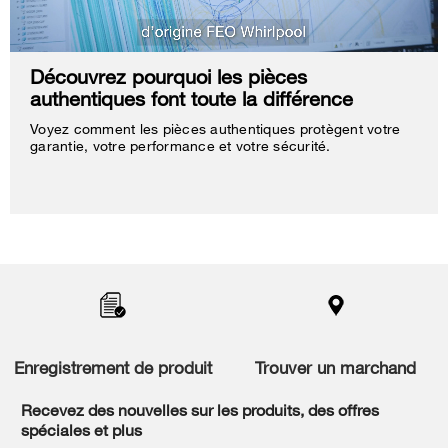
Découvrez pourquoi les pièces
authentiques font toute la différence
Voyez comment les pièces authentiques protègent votre
garantie, votre performance et votre sécurité.
Item
added
to
the
compare
list,
Enregistrement de produit
Trouver un marchand
you
can
Recevez des nouvelles sur les produits, des offres
find
spéciales et plus
it