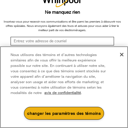
Ne manquez rien
Inscrivez-vous pour recevoir nos communications et être parmi les premiers à découvrir nos
offres spéciales. Nous envoyons également des trucs et astuces pour vous aider à tirer le
meilleur parti de vos électroménagers.
S'inscrire
Nous utilisons des témoins et d’autres technologies
similaires afin de vous offrir la meilleure expérience
**Une fois que je m’inscris, Whirlpool Canada peut communiquer avec moi, y compris par
courriel, au sujet de ses offres spéciales, événements exclusifs, marques, produits et
possible sur notre site. En continuant à utiliser notre site,
services. Vous pouvez retirer votre consentement à tout moment. Tous les
vous consentez à ce que des témoins soient stockés sur
renseignements recueillis sont régis par notre
avis de confidentialité
. Pour obtenir plus de
votre appareil afin d’améliorer la navigation du site,
renseignements et une liste des marques,
cliquez ici
ou
communiquez avec nous.
analyser son usage et aider nos efforts de marketing; et
vous consentez à notre utilisation de témoins selon les
modalités de notre
avis de confidentialité
.
changer les paramètres des témoins
4
Soldes et offres