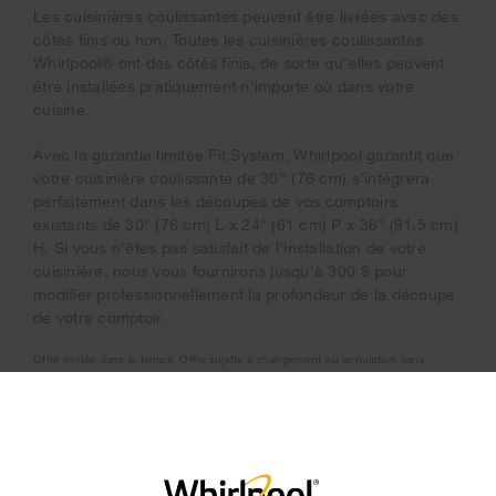
Les cuisinières coulissantes peuvent être livrées avec des
côtés finis ou non. Toutes les cuisinières coulissantes
Whirlpool® ont des côtés finis, de sorte qu'elles peuvent
être installées pratiquement n'importe où dans votre
cuisine.
Avec la garantie limitée Fit System, Whirlpool garantit que
votre cuisinière coulissante de 30’’ (76 cm) s'intégrera
parfaitement dans les découpes de vos comptoirs
existants de 30" (76 cm) L x 24" (61 cm) P x 36" (91,5 cm)
H. Si vous n'êtes pas satisfait de l'installation de votre
cuisinière, nous vous fournirons jusqu'à 300 $ pour
modifier professionnellement la profondeur de la découpe
de votre comptoir.
Offre limitée dans le temps. Offre sujette à changement ou annulation sans
Voir les conditions.
préavis.
×
VOIR LES MODÈLES