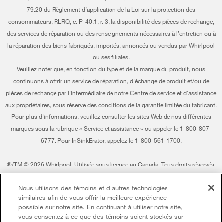
Mes électroménagers
79.20 du Règlement d’application de la Loi sur la protection des
Certification Éco et homologation ENERGY STAR® Whirlpool
Suivre ma commande
consommateurs, RLRQ, c. P-40.1, r. 3, la disponibilité des pièces de rechange,
des services de réparation ou des renseignements nécessaires à l’entretien ou à
Habitat pour l'humanité
Services de livraison et d'installation
la réparation des biens fabriqués, importés, annoncés ou vendus par Whirlpool
ou ses filiales.
Informations relatives aux rappels
Retours et échanges
Veuillez noter que, en fonction du type et de la marque du produit, nous
Entreprise Whirlpool
Accessibilité
continuons à offrir un service de réparation, d'échange de produit et/ou de
pièces de rechange par l'intermédiaire de notre Centre de service et d'assistance
Rapport sur l’esclavage moderne
Services d'abonnement
aux propriétaires, sous réserve des conditions de la garantie limitée du fabricant.
Pour plus d'informations, veuillez consulter les sites Web de nos différentes
Whirlpool au Canada
Résidents du Québec
marques sous la rubrique « Service et assistance » ou appeler le 1-800-807-
6777. Pour InSinkErator, appelez le 1-800-561-1700.
®/TM © 2026 Whirlpool. Utilisée sous licence au Canada. Tous droits réservés.
Toutes les autres marques de commerce sont la propriété de leurs compagnies
respect.
Nous utilisons des témoins et d’autres technologies
similaires afin de vous offrir la meilleure expérience
Ce marchand en ligne est situé au 200-6750, avenue Century, Mississauga
possible sur notre site. En continuant à utiliser notre site,
(Ontario) L5N 0B7
vous consentez à ce que des témoins soient stockés sur