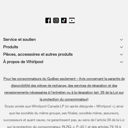
Footer
Service et soutien
Produits
Aide relative aux produits
Pièces, accessoires et autres produits
Laveuses et sécheuses
Enregistrement de produit
À propos de Whirlpool
Accessoires
Cuisine
Chaque geste compte®
Manuels et documentation
Pièces
Pour les consommateurs du Québec seulement – Avis concernant la garantie de
Appareils de cuisson
Presse et médias
Planifier une installation
disponibilité des pièces de rechange, des services de réparation et des
Programme d’abonnement aux filtres à eau
Lave-vaisselle et nettoyage
renseignements nécessaires à l’entretien ou à la réparation (art. 39 de la Loi sur
Communiquez avec nous
Planifier une réparation
la protection du consommateur)
Piédestaux
À propos de nous
Renseignements relatifs à la garantie
Soyez avisés que Whirlpool Canada LP (ci-après désignée « Whirlpool »), ainsi
que les sociétés du même groupe, ses filiales, sociétés mères, assureurs,
Filtres à eau
Investisseurs
Programmes de service prolongé
successeurs et ayant cause, ne garantissent pas, au sens de l’article 39 de la Loi
Trouver un marchand
sur la protection du consommateur, RLRQ, c. P-40.1 et des articles 79.18 à
Carrières