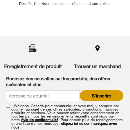
updating
Désolés, il n’existe aucun produit répondant à ces critères.
the
content
Item
added
to
the
compare
list,
Enregistrement de produit
Trouver un marchand
you
can
Recevez des nouvelles sur les produits, des offres
find
spéciales et plus
it
at
S'inscrire
the
end
* Whirlpool Canada peut communiquer avec moi, y compris par
of
courriel, au sujet de ses offres spéciales, promotions, marques,
this
produits et services. Vous pouvez retirer votre consentement en
tout temps. Tous les renseignements recueillis sont régis par
page
notre
Avis de confidentialité
. Pour obtenir plus de renseignements
et une liste de nos marques,
cliquez ici
ou
communiquez avec
nous
.