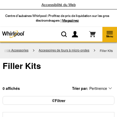
Accessibilité du Web
Centre d’aubaines Whirlpool: Profitez de prix de liquidation sur les gros
électroménagers |
Magazinez
Menu
pliance Accessories
Accessoires de fours à micro-ondes
Filler Kits
Filler Kits
0
Trier par:
Pertinence
Content
Changing
of
the
the
sort
page
by
Filtrer
has
option
been
the
changed
page
will
refresh