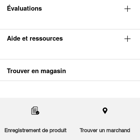
Évaluations
Aide et ressources
Trouver en magasin
Item
added
to
the
compare
list,
you
Enregistrement de produit
Trouver un marchand
can
find