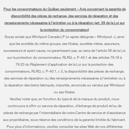
Chaque geste compte®
Pièces
Appareils de cuisson
Pour les consommateurs du Québec seulement – Avis concernant la garantie de
Planifier une installation
Presse et médias
Programme d’abonnement aux filtres à eau
disponibilité des pièces de rechange, des services de réparation et des
Lave-vaisselle et nettoyage
Planifier une réparation
renseignements nécessaires à l’entretien ou à la réparation (art. 39 de la Loi sur
Communiquez avec nous
la protection du consommateur)
Piédestaux
Renseignements relatifs à la garantie
À propos de nous
Soyez avisés que Whirlpool Canada LP (ci-après désignée « Whirlpool »), ainsi
Filtres à eau
que les sociétés du même groupe, ses filiales, sociétés mères, assureurs,
Programmes de service prolongé
Investisseurs
successeurs et ayant cause, ne garantissent pas, au sens de l’article 39 de la Loi
Trouver un marchand
Mes électroménagers
sur la protection du consommateur, RLRQ, c. P-40.1 et des articles 79.18 à
Carrières
79.20 du Règlement d’application de la Loi sur la protection des
Suivre ma commande
Certification Éco et homologation ENERGY STAR® Whirlpool
consommateurs, RLRQ, c. P-40.1, r. 3, la disponibilité des pièces de rechange,
des services de réparation ou des renseignements nécessaires à l’entretien ou à
Services de livraison et d'installation
Habitat pour l'humanité
la réparation des biens fabriqués, importés, annoncés ou vendus par Whirlpool
Retours et échanges
ou ses filiales.
Informations relatives aux rappels
Veuillez noter que, en fonction du type et de la marque du produit, nous
Accessibilité
Entreprise Whirlpool
continuons à offrir un service de réparation, d'échange de produit et/ou de
pièces de rechange par l'intermédiaire de notre Centre de service et d'assistance
Services d'abonnement
Rapport sur l’esclavage moderne
aux propriétaires, sous réserve des conditions de la garantie limitée du fabricant.
Résidents du Québec
Pour plus d'informations, veuillez consulter les sites Web de nos différentes
Whirlpool au Canada