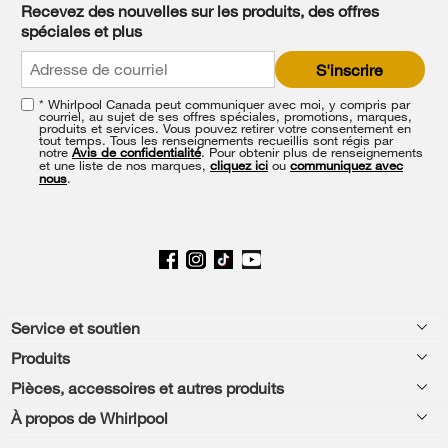
it
Recevez des nouvelles sur les produits, des offres
at
spéciales et plus
the
end
S'inscrire
of
this
* Whirlpool Canada peut communiquer avec moi, y compris par
page
courriel, au sujet de ses offres spéciales, promotions, marques,
produits et services. Vous pouvez retirer votre consentement en
tout temps. Tous les renseignements recueillis sont régis par
notre
Avis de confidentialité
. Pour obtenir plus de renseignements
et une liste de nos marques,
cliquez ici
ou
communiquez avec
nous
.
Footer
Service et soutien
Produits
Aide relative aux produits
Pièces, accessoires et autres produits
Laveuses et sécheuses
Enregistrement de produit
À propos de Whirlpool
Accessoires
Cuisine
Manuels et documentation