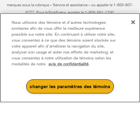
marques sous la rubrique « Service et assistance » ou appeler le 1-800-807-
6777. Pour InSinkErator, appelez le 1-800-561-1700.
Nous utilisons des témoins et d’autres technologies
®/TM © 2026 Whirlpool. Utilisée sous licence au Canada. Tous droits réservés.
similaires afin de vous offrir la meilleure expérience
possible sur notre site. En continuant à utiliser notre site,
Toutes les autres marques de commerce sont la propriété de leurs compagnies
vous consentez à ce que des témoins soient stockés sur
respect.
votre appareil afin d’améliorer la navigation du site,
Ce marchand en ligne est situé au 200-6750, avenue Century, Mississauga
analyser son usage et aider nos efforts de marketing; et
(Ontario) L5N 0B7
vous consentez à notre utilisation de témoins selon les
modalités de notre
avis de confidentialité
.
Modalités
Avis de confidentialité
Plan du site
Communiquez avec nous
changer les paramètres des témoins
4
Soldes et offres
Une promotion d’été qui
Actuellement disponi
Finit le 8/26/26
chauffe
Centre de liquid
Économisez jusqu’à 300 $*
d’électroménage
à l’achat de plusieurs électroménagers de
Économisez sur les é