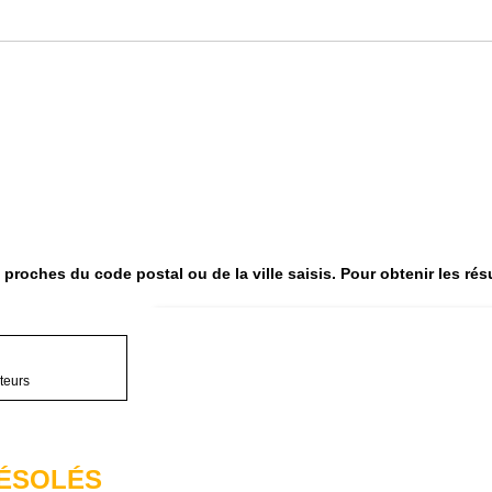
us proches du code postal ou de la ville saisis. Pour obtenir les ré
Carte affichant la l
teurs
ÉSOLÉS