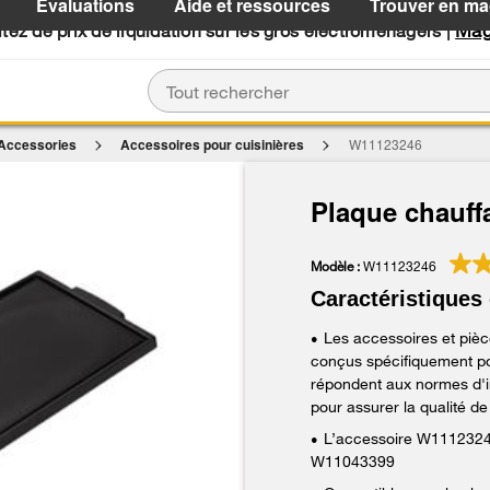
Évaluations
Aide et ressources
Trouver en ma
.
Mag
tez de prix de liquidation sur les gros électroménagers |
 Accessories
Accessoires pour cuisinières
W11123246
Plaque chauffa
Modèle :
W11123246
Caractéristiques 
Les accessoires et pièc
•
conçus spécifiquement po
répondent aux normes d'i
pour assurer la qualité d
L’accessoire W111232
•
W11043399