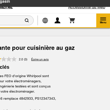
gasin
azinez
Accessibilité du Web
Menu
nte pour cuisinière au gaz
2.0
(3)
Écrire un avis
Lire
les
clés
3
commentaires.
es FEO d'origine Whirlpool sont
Lien
vers
ur votre électroménagers,
la
ngénierie testées et sont conçus
même
e votre électroménager.
page.
46 remplace 4842933, PS12347343,