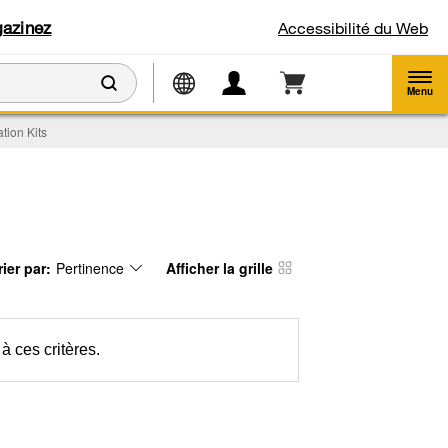
azinez
Accessibilité du Web
Menu
ation Kits
rier par:
Pertinence
Afficher la grille
ontent
hanging
e
e
rt
age
y
as
tion
een
e
hanged
age
à ces critères.
l
fresh
pdating
e
ntent