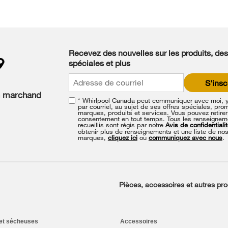
Recevez des nouvelles sur les produits, des
spéciales et plus
S'insc
n marchand
* Whirlpool Canada peut communiquer avec moi, 
par courriel, au sujet de ses offres spéciales, pro
marques, produits et services. Vous pouvez retirer
consentement en tout temps. Tous les renseignem
recueillis sont régis par notre
Avis de confidentiali
obtenir plus de renseignements et une liste de no
marques,
cliquez ici
ou
communiquez avec nous
.
Pièces, accessoires et autres pro
et sécheuses
Accessoires