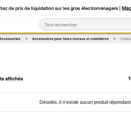
Mag
tez de prix de liquidation sur les gros électroménagers |
 Accessories
Accessoires pour fours muraux et cuisinières
Install
T
C
C
of
th
th
so
p
b
h
op
b
th
c
p
Désolés, il n’existe aucun produit répondant 
wil
re
u
th
co