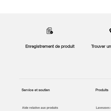
Item
added
to
the
compare
list,
you
Enregistrement de produit
Trouver u
can
find
it
at
the
end
of
this
page
Service et soutien
Produits
Footer
Aide relative aux produits
Laveuses 