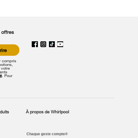
 offres
rire
y compris
motions,
 votre
ents
té
. Pour
s
duits
À propos de Whirlpool
Chaque geste compte®