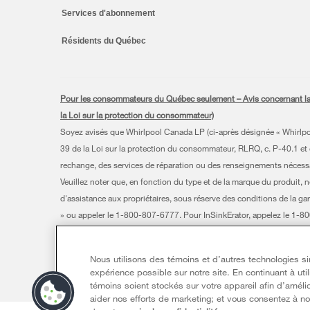
Services d'abonnement
Résidents du Québec
Pour les consommateurs du Québec seulement – Avis concernant la gar
la Loi sur la protection du consommateur)
Soyez avisés que Whirlpool Canada LP (ci-après désignée « Whirlpool 
39 de la Loi sur la protection du consommateur, RLRQ, c. P-40.1 et d
rechange, des services de réparation ou des renseignements nécessair
Veuillez noter que, en fonction du type et de la marque du produit, 
d'assistance aux propriétaires, sous réserve des conditions de la gar
» ou appeler le 1-800-807-6777. Pour InSinkErator, appelez le 1-
®/TM © 2026 Whirlpool. Utilisée sous licence au Canada. Tous droit
Nous utilisons des témoins et d’autres technologies simi
Ce marchand en ligne est situé au 200-6750, avenue Century, Miss
expérience possible sur notre site. En continuant à uti
Modalités
Avis de confidentialité
Plan du site
Commun
témoins soient stockés sur votre appareil afin d’amélio
aider nos efforts de marketing; et vous consentez à not