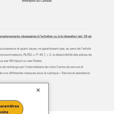
Whirlpool au Canada
seignements nécessaires à l’entretien ou à la réparation (art. 39 de
uccesseurs et ayant cause, ne garantissent pas, au sens de l’article
 consommateurs, RLRQ, c. P-40.1, r. 3, la disponibilité des pièces de
s par Whirlpool ou ses filiales.
s de rechange par l'intermédiaire de notre Centre de service et
 de nos différentes marques sous la rubrique « Service et assistance
gnies respect.
paramètres
moins