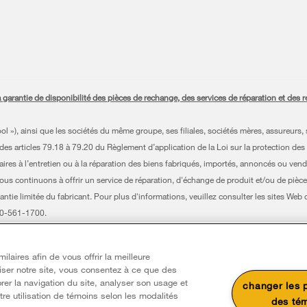
antie de disponibilité des pièces de rechange, des services de réparation et des ren
»), ainsi que les sociétés du même groupe, ses filiales, sociétés mères, assureurs, s
es articles 79.18 à 79.20 du Règlement d’application de la Loi sur la protection des
es à l’entretien ou à la réparation des biens fabriqués, importés, annoncés ou vendu
nous continuons à offrir un service de réparation, d'échange de produit et/ou de pièce
antie limitée du fabricant. Pour plus d'informations, veuillez consulter les sites Web
800-561-1700.
s réservés. Toutes les autres marques de commerce sont la propriété de leurs compa
laires afin de vous offrir la meilleure
issauga (Ontario) L5N 0B7
liser notre site, vous consentez à ce que des
iquez avec nous
rer la navigation du site, analyser son usage et
changer les 
re utilisation de témoins selon les modalités
des té