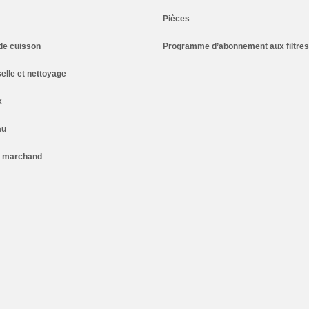
Pièces
de cuisson
Programme d’abonnement aux filtres
elle et nettoyage
x
au
n marchand