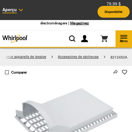
79,99 $
Accessibilité du Web
Aperçu
Disponibilité
Centre d’aubaines Whirlpool: Profitez de prix de liquidation sur les gros
électroménagers |
Magazinez
Menu
res pour appareils de lessive
Accessoires de sécheuse
8212450A
Comparer