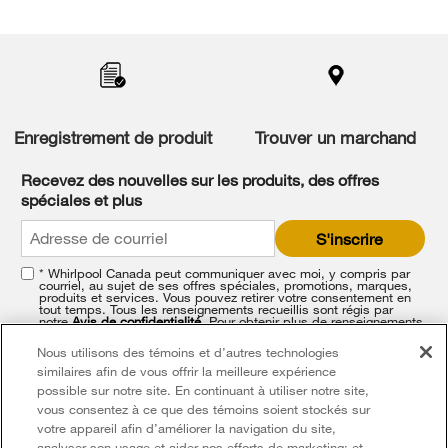
Item
added
to
the
compare
list,
you
Enregistrement de produit
Trouver un marchand
can
find
it
Recevez des nouvelles sur les produits, des offres
at
spéciales et plus
the
end
S'inscrire
of
this
* Whirlpool Canada peut communiquer avec moi, y compris par
page
courriel, au sujet de ses offres spéciales, promotions, marques,
produits et services. Vous pouvez retirer votre consentement en
tout temps. Tous les renseignements recueillis sont régis par
notre
Avis de confidentialité
. Pour obtenir plus de renseignements
et une liste de nos marques,
cliquez ici
ou
communiquez avec
nous
.
Nous utilisons des témoins et d’autres technologies
similaires afin de vous offrir la meilleure expérience
possible sur notre site. En continuant à utiliser notre site,
vous consentez à ce que des témoins soient stockés sur
votre appareil afin d’améliorer la navigation du site,
analyser son usage et aider nos efforts de marketing; et