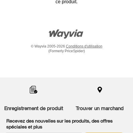
ce produit.
© Wayvia 2005-2026
Conditions d'utilisation
(Formerly PriceSpider)
Item
added
to
the
compare
list,
you
Enregistrement de produit
Trouver un marchand
can
find
it
Recevez des nouvelles sur les produits, des offres
at
spéciales et plus
the