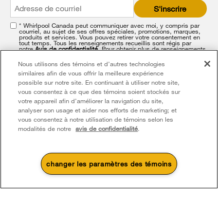
end
S'inscrire
of
this
* Whirlpool Canada peut communiquer avec moi, y compris par
page
courriel, au sujet de ses offres spéciales, promotions, marques,
produits et services. Vous pouvez retirer votre consentement en
tout temps. Tous les renseignements recueillis sont régis par
notre
Avis de confidentialité
. Pour obtenir plus de renseignements
et une liste de nos marques,
cliquez ici
ou
communiquez avec
nous
.
Nous utilisons des témoins et d’autres technologies
similaires afin de vous offrir la meilleure expérience
possible sur notre site. En continuant à utiliser notre site,
vous consentez à ce que des témoins soient stockés sur
votre appareil afin d’améliorer la navigation du site,
analyser son usage et aider nos efforts de marketing; et
vous consentez à notre utilisation de témoins selon les
modalités de notre
avis de confidentialité
.
Footer
Service et soutien
Produits
Aide relative aux produits
Pièces, accessoires et autres produits
changer les paramètres des témoins
Laveuses et sécheuses
Enregistrement de produit
À propos de Whirlpool
Accessoires
4
Soldes et offres
Cuisine
Manuels et documentation
Chaque geste compte®
Pièces
Appareils de cuisson
Une promotion d’été qui
Actuellement disponi
Pour les consommateurs du Québec seulement – Avis concernant la garantie de
Finit le 8/26/26
Planifier une installation
chauffe
Presse et médias