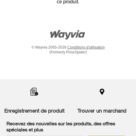
ce produit.
© Wayvia 2005-2026
Conditions d'utilisation
(Formerly PriceSpider)
Item
added
to
the
compare
list,
you
Enregistrement de produit
Trouver un marchand
can
find
it
Recevez des nouvelles sur les produits, des offres
at
spéciales et plus
the