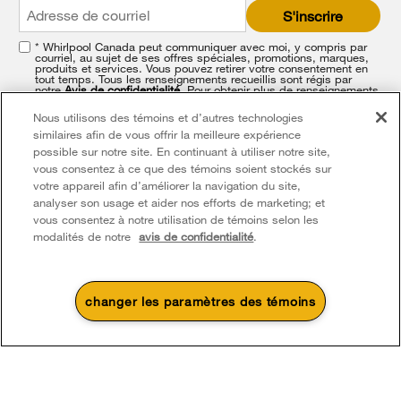
end
S'inscrire
of
this
* Whirlpool Canada peut communiquer avec moi, y compris par
page
courriel, au sujet de ses offres spéciales, promotions, marques,
produits et services. Vous pouvez retirer votre consentement en
tout temps. Tous les renseignements recueillis sont régis par
notre
Avis de confidentialité
. Pour obtenir plus de renseignements
et une liste de nos marques,
cliquez ici
ou
communiquez avec
nous
.
Nous utilisons des témoins et d’autres technologies
similaires afin de vous offrir la meilleure expérience
possible sur notre site. En continuant à utiliser notre site,
vous consentez à ce que des témoins soient stockés sur
votre appareil afin d’améliorer la navigation du site,
analyser son usage et aider nos efforts de marketing; et
vous consentez à notre utilisation de témoins selon les
modalités de notre
avis de confidentialité
.
Footer
Service et soutien
Produits
Aide relative aux produits
Pièces, accessoires et autres produits
changer les paramètres des témoins
Laveuses et sécheuses
Enregistrement de produit
À propos de Whirlpool
Accessoires
4
Soldes et offres
Cuisine
Manuels et documentation
Chaque geste compte®
Pièces
Appareils de cuisson
Une promotion d’été qui
Actuellement disponi
Pour les consommateurs du Québec seulement – Avis concernant la garantie de
Finit le 8/26/26
Planifier une installation
chauffe
Presse et médias