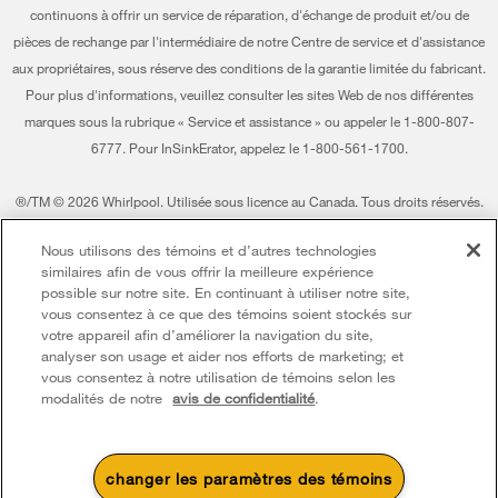
Entreprise Whirlpool
continuons à offrir un service de réparation, d'échange de produit et/ou de
pièces de rechange par l'intermédiaire de notre Centre de service et d'assistance
Services d'abonnement
Rapport sur l’esclavage moderne
aux propriétaires, sous réserve des conditions de la garantie limitée du fabricant.
Résidents du Québec
Pour plus d'informations, veuillez consulter les sites Web de nos différentes
Whirlpool au Canada
marques sous la rubrique « Service et assistance » ou appeler le 1-800-807-
6777. Pour InSinkErator, appelez le 1-800-561-1700.
®/TM © 2026 Whirlpool. Utilisée sous licence au Canada. Tous droits réservés.
Toutes les autres marques de commerce sont la propriété de leurs compagnies
Nous utilisons des témoins et d’autres technologies
respect.
similaires afin de vous offrir la meilleure expérience
Ce marchand en ligne est situé au 200-6750, avenue Century, Mississauga
possible sur notre site. En continuant à utiliser notre site,
(Ontario) L5N 0B7
vous consentez à ce que des témoins soient stockés sur
votre appareil afin d’améliorer la navigation du site,
Modalités
Avis de confidentialité
Plan du site
analyser son usage et aider nos efforts de marketing; et
vous consentez à notre utilisation de témoins selon les
Communiquez avec nous
modalités de notre
avis de confidentialité
.
changer les paramètres des témoins