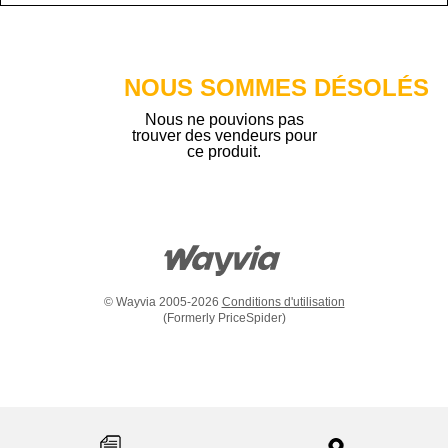
NOUS SOMMES DÉSOLÉS
Nous ne pouvions pas
trouver des vendeurs pour
ce produit.
© Wayvia 2005-2026
Conditions d'utilisation
(Formerly PriceSpider)
Item
added
to
the