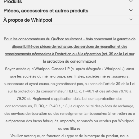
Produits
Aide relative aux produits
Pièces, accessoires et autres produits
Laveuses et sécheuses
Enregistrement de produit
À propos de Whirlpool
Accessoires
Cuisine
Manuels et documentation
Chaque geste compte®
Pièces
Appareils de cuisson
Pour les consommateurs du Québec seulement – Avis concernant la garantie de
Planifier une installation
Presse et médias
Programme d’abonnement aux filtres à eau
disponibilité des pièces de rechange, des services de réparation et des
Lave-vaisselle et nettoyage
Planifier une réparation
renseignements nécessaires à l’entretien ou à la réparation (art. 39 de la Loi sur
Communiquez avec nous
la protection du consommateur)
Piédestaux
Renseignements relatifs à la garantie
À propos de nous
Soyez avisés que Whirlpool Canada LP (ci-après désignée « Whirlpool »), ainsi
Filtres à eau
que les sociétés du même groupe, ses filiales, sociétés mères, assureurs,
Programmes de service prolongé
Investisseurs
successeurs et ayant cause, ne garantissent pas, au sens de l’article 39 de la Loi
Trouver un marchand
Mes électroménagers
sur la protection du consommateur, RLRQ, c. P-40.1 et des articles 79.18 à
Carrières
79.20 du Règlement d’application de la Loi sur la protection des
Suivre ma commande
Certification Éco et homologation ENERGY STAR® Whirlpool
consommateurs, RLRQ, c. P-40.1, r. 3, la disponibilité des pièces de rechange,
des services de réparation ou des renseignements nécessaires à l’entretien ou à
Services de livraison et d'installation
Habitat pour l'humanité
la réparation des biens fabriqués, importés, annoncés ou vendus par Whirlpool
Retours et échanges
ou ses filiales.
Informations relatives aux rappels
Veuillez noter que, en fonction du type et de la marque du produit, nous
Accessibilité