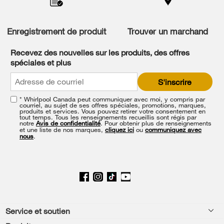
compare
list,
you
Enregistrement de produit
Trouver un marchand
can
find
it
Recevez des nouvelles sur les produits, des offres
at
spéciales et plus
the
end
S'inscrire
of
this
* Whirlpool Canada peut communiquer avec moi, y compris par
page
courriel, au sujet de ses offres spéciales, promotions, marques,
produits et services. Vous pouvez retirer votre consentement en
tout temps. Tous les renseignements recueillis sont régis par
notre
Avis de confidentialité
. Pour obtenir plus de renseignements
et une liste de nos marques,
cliquez ici
ou
communiquez avec
nous
.
Footer
Service et soutien