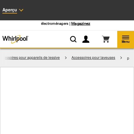
Accessibilité du Web
Aperçu
Centre d’aubaines Whirlpool: Profitez de prix de liquidation sur les gros
électroménagers |
Magazinez
Menu
ccessoires pour appareils de lessive
Accessoires pour laveuses
p