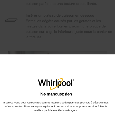
cuisson parfaite et une texture croustillante.
Insérer un plateau de cuisson en dessous
Évitez les dégâts causés par les gouttes et les
miettes dans votre four en plaçant une plaque de
cuisson sur la grille inférieure, juste sous le panier de
la friteuse.
×
Ne manquez rien
Inscrivez-vous pour recevoir nos communications et être parmi les premiers à découvrir nos
offres spéciales. Nous envoyons également des trucs et astuces pour vous aider à tirer le
meilleur parti de vos électroménagers.