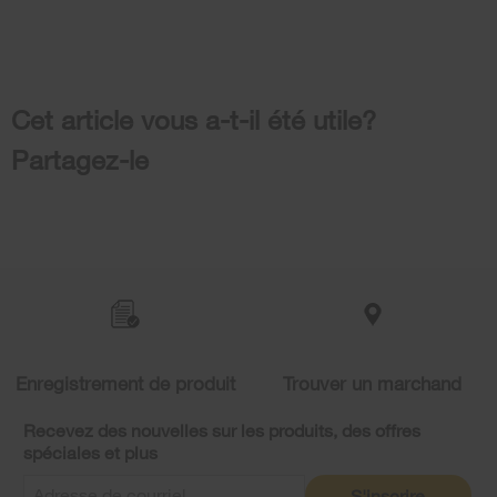
Cet article vous a-t-il été utile?
Partagez-le
Item
added
to
the
compare
list,
Enregistrement de produit
Trouver un marchand
you
can
Recevez des nouvelles sur les produits, des offres
find
spéciales et plus
it
at
S'inscrire
the