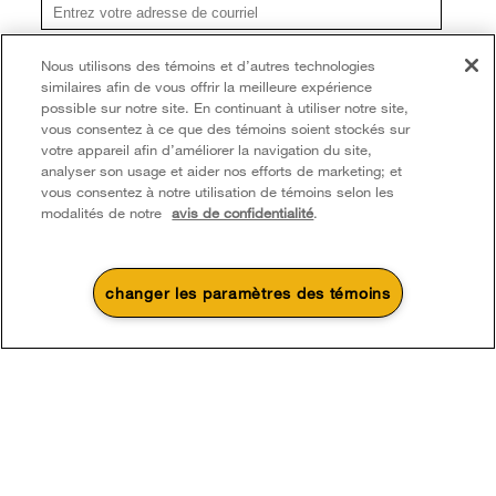
®/TM © 2026 Whirlpool. Utilisée sous licence au Canada. Tous droits réservés.
Toutes les autres marques de commerce sont la propriété de leurs compagnies
S'inscrire
Nous utilisons des témoins et d’autres technologies
respect.
similaires afin de vous offrir la meilleure expérience
**Une fois que je m’inscris, Whirlpool Canada peut communiquer avec moi, y compris par
Ce marchand en ligne est situé au 200-6750, avenue Century, Mississauga
courriel, au sujet de ses offres spéciales, événements exclusifs, marques, produits et
possible sur notre site. En continuant à utiliser notre site,
services. Vous pouvez retirer votre consentement à tout moment. Tous les
(Ontario) L5N 0B7
vous consentez à ce que des témoins soient stockés sur
renseignements recueillis sont régis par notre
avis de confidentialité
. Pour obtenir plus de
votre appareil afin d’améliorer la navigation du site,
renseignements et une liste des marques,
cliquez ici
ou
communiquez avec nous.
Modalités
Avis de confidentialité
Plan du site
analyser son usage et aider nos efforts de marketing; et
vous consentez à notre utilisation de témoins selon les
Communiquez avec nous
modalités de notre
avis de confidentialité
.
changer les paramètres des témoins
4
Soldes et offres
Une promotion d’été qui
Actuellement disponi
Finit le 8/26/26
chauffe
Centre de liquid
Économisez jusqu’à 300 $*
d’électroménage
à l’achat de plusieurs électroménagers de
Économisez sur les é
®
cuisine admissibles Whirlpool
liquidation