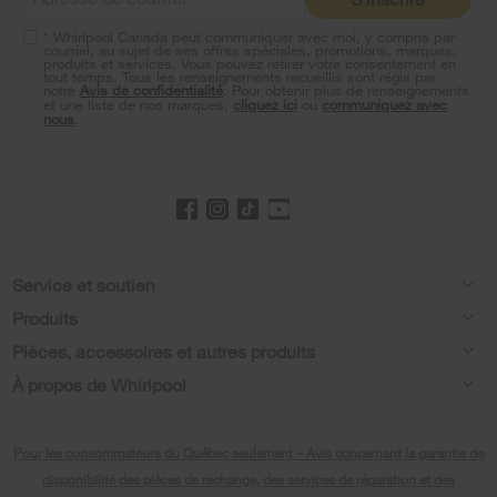
end
* Whirlpool Canada peut communiquer avec moi, y compris par
of
courriel, au sujet de ses offres spéciales, promotions, marques,
this
produits et services. Vous pouvez retirer votre consentement en
tout temps. Tous les renseignements recueillis sont régis par
page
notre
Avis de confidentialité
. Pour obtenir plus de renseignements
et une liste de nos marques,
cliquez ici
ou
communiquez avec
nous
.
Footer
Service et soutien
Produits
Aide relative aux produits
Pièces, accessoires et autres produits
Laveuses et sécheuses
Enregistrement de produit
À propos de Whirlpool
Accessoires
Cuisine
Manuels et documentation
Chaque geste compte®
Pièces
Appareils de cuisson
Pour les consommateurs du Québec seulement – Avis concernant la garantie de
Planifier une installation
Presse et médias
Programme d’abonnement aux filtres à eau
disponibilité des pièces de rechange, des services de réparation et des
Lave-vaisselle et nettoyage