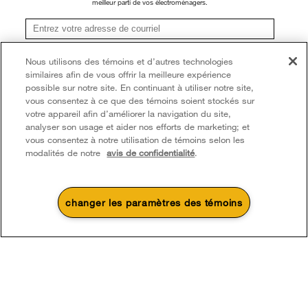
meilleur parti de vos électroménagers.
®/TM © 2026 Whirlpool. Utilisée sous licence au Canada. Tous droits réservés.
Toutes les autres marques de commerce sont la propriété de leurs compagnies
S'inscrire
Nous utilisons des témoins et d’autres technologies
respect.
similaires afin de vous offrir la meilleure expérience
**Une fois que je m’inscris, Whirlpool Canada peut communiquer avec moi, y compris par
Ce marchand en ligne est situé au 200-6750, avenue Century, Mississauga
courriel, au sujet de ses offres spéciales, événements exclusifs, marques, produits et
possible sur notre site. En continuant à utiliser notre site,
services. Vous pouvez retirer votre consentement à tout moment. Tous les
(Ontario) L5N 0B7
vous consentez à ce que des témoins soient stockés sur
renseignements recueillis sont régis par notre
avis de confidentialité
. Pour obtenir plus de
votre appareil afin d’améliorer la navigation du site,
renseignements et une liste des marques,
cliquez ici
ou
communiquez avec nous.
Modalités
Avis de confidentialité
Plan du site
analyser son usage et aider nos efforts de marketing; et
vous consentez à notre utilisation de témoins selon les
Communiquez avec nous
modalités de notre
avis de confidentialité
.
changer les paramètres des témoins
4
Soldes et offres
Une promotion d’été qui
Actuellement disponi
Finit le 8/26/26
chauffe
Centre de liquid
Économisez jusqu’à 300 $*
d’électroménage