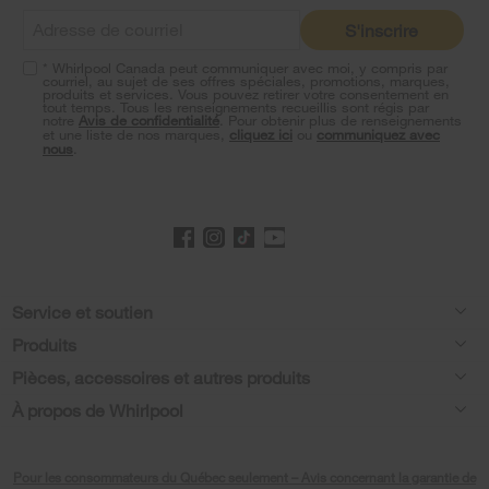
at
S'inscrire
the
end
* Whirlpool Canada peut communiquer avec moi, y compris par
of
courriel, au sujet de ses offres spéciales, promotions, marques,
this
produits et services. Vous pouvez retirer votre consentement en
tout temps. Tous les renseignements recueillis sont régis par
page
notre
Avis de confidentialité
. Pour obtenir plus de renseignements
et une liste de nos marques,
cliquez ici
ou
communiquez avec
nous
.
Footer
Service et soutien
Produits
Aide relative aux produits
Pièces, accessoires et autres produits
Laveuses et sécheuses
Enregistrement de produit
À propos de Whirlpool
Accessoires
Cuisine
Manuels et documentation
Chaque geste compte®
Pièces
Appareils de cuisson
Pour les consommateurs du Québec seulement – Avis concernant la garantie de
Planifier une installation