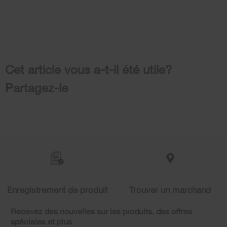
Cet article vous a-t-il été utile?
Partagez-le
Item
added
to
the
compare
list,
Enregistrement de produit
Trouver un marchand
you
can
Recevez des nouvelles sur les produits, des offres
find
spéciales et plus
it