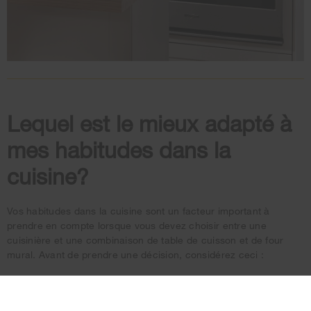
Lequel est le mieux adapté à
mes habitudes dans la
cuisine?
Vos habitudes dans la cuisine sont un facteur important à
prendre en compte lorsque vous devez choisir entre une
cuisinière et une combinaison de table de cuisson et de four
mural. Avant de prendre une décision, considérez
ceci :