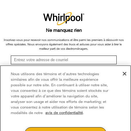
×
Ne manquez rien
Inscrivez-vous pour recevoir nos communications et être parmi les premiers à découvrir nos
offres spéciales. Nous envoyons également des trucs et astuces pour vous aider à tirer le
meilleur parti de vos électroménagers.
Vous devez tenir compte de la distance entre une table de
cuisson et un four si vous comptez cuisiner sur la table de
S'inscrire
Nous utilisons des témoins et d’autres technologies
cuisson et terminer les repas dans le four.
similaires afin de vous offrir la meilleure expérience
**Une fois que je m’inscris, Whirlpool Canada peut communiquer avec moi, y compris par
courriel, au sujet de ses offres spéciales, événements exclusifs, marques, produits et
possible sur notre site. En continuant à utiliser notre site,
services. Vous pouvez retirer votre consentement à tout moment. Tous les
Préférez-vous des configurations de brûleurs plus
vous consentez à ce que des témoins soient stockés sur
renseignements recueillis sont régis par notre
avis de confidentialité
. Pour obtenir plus de
polyvalentes? Les tables de cuisson offrent plus d'options
votre appareil afin d’améliorer la navigation du site,
renseignements et une liste des marques,
cliquez ici
ou
communiquez avec nous.
en termes de style, de taille et de fonctionnalités. Le choix
analyser son usage et aider nos efforts de marketing; et
d'une table de cuisson séparée du four vous donne plus
vous consentez à notre utilisation de témoins selon les
modalités de notre
avis de confidentialité
.
de flexibilité pour obtenir exactement ce que vous voulez.
Il peut être difficile de soulever des casseroles lourdes