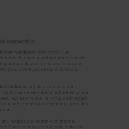
 de convection
on par ventilateur
sont dotés d’un
 distribuer la chaleur uniformément dans le
température plus uniforme que la cuisson
Whirlpool n’offre pas de fours muraux à
.
on véritable
sont dotés d’un élément
. Ce troisième élément chauffant est placé
lateur qui assure que l’air chaud est réparti
 reste à une température constante, pour des
ormes.
 and recipes are written with thermal
mind. Some ovens automatically make the