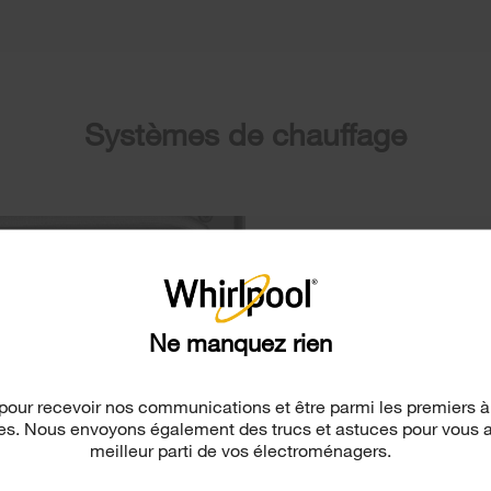
Systèmes de chauffage
Fours thermique
Les fours thermiques, aus
système de cuisson therm
cuisson sur la base et un 
Ne manquez rien
du four.
pour recevoir nos communications et être parmi les premiers à
les. Nous envoyons également des trucs et astuces pour vous aid
meilleur parti de vos électroménagers.