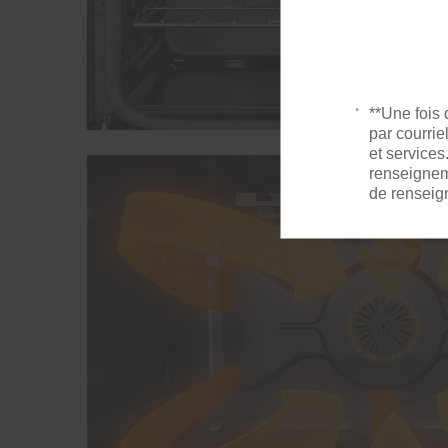
**Une fois
par courrie
et services
renseigneme
de renseig