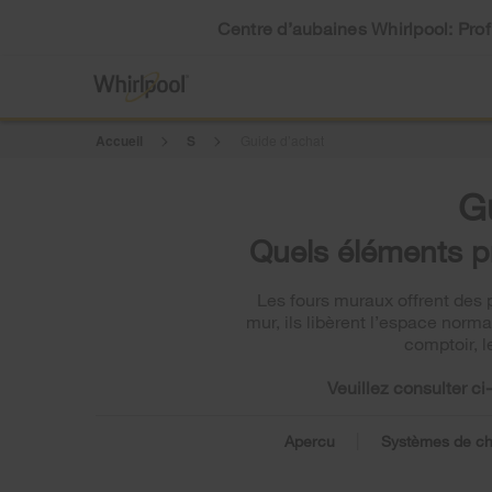
Centre d’aubaines Whirlpool: Profi
Accueil
S
Guide d’achat
G
Quels éléments pr
Les fours muraux offrent des p
mur, ils libèrent l’espace norm
comptoir, l
Veuillez consulter c
|
Apercu
Systèmes de ch