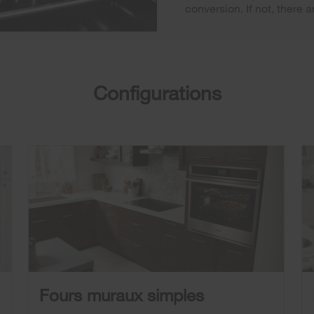
conversion. If not, there 
Configurations
Fours muraux simples