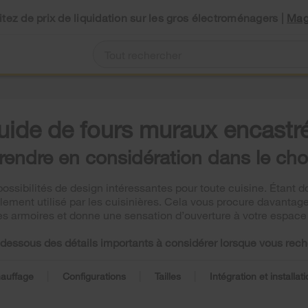
tez de prix de liquidation sur les gros électroménagers |
Mag
uide de fours muraux encastré
endre en considération dans le cho
ossibilités de design intéressantes pour toute cuisine. Étant don
alement utilisé par les cuisinières. Cela vous procure davantag
es armoires et donne une sensation d’ouverture à votre espace
i-dessous des détails importants à considérer lorsque vous rech
|
|
|
auffage
Configurations
Tailles
Intégration et installat