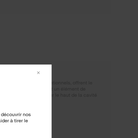
s
×
si appelés fours conventionnels, offrent le
ique classique incluant un élément de
élément de rôtissage sur le haut de la cavité
 découvrir nos
er à tirer le