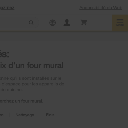
Accessibilité du Web
azinez
Menu
s:
ix d’un four mural
né qu’ils sont installés sur le
e d’espace pour les appareils de
 de cuisine.
erchez un four mural.
|
|
ion
Nettoyage
Finis