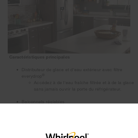
Caractéristiques principales
Distributeur de glace et d'eau extérieur avec filtre
®
everydrop
Accédez à de l'eau fraîche filtrée et à de la glace
sans jamais ouvrir la porte du réfrigérateur.
Balconnets réglables
Déplacez les balconnets réglables n'importe où
dans la porte pour une flexibilité de chargement
×
accrue quand et où vous en avez besoin.
Tiroir extérieur réfrigéré