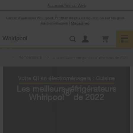
Accessibilité du Web
Centre d’aubaines Whirlpool: Profitez de prix de liquidation sur les gros
électroménagers |
Magazinez
Menu
S
Refrigerateurs
Les meilleurs réfrigérateurs Whirlpool de 2022
Votre QI en électroménagers : Cuisine
Les meilleurs réfrigérateurs
®
Whirlpool
de 2022