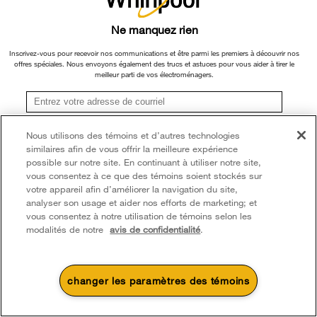
Gardez les aliments que vous utilisez le plus à
portée de main. Un tiroir extérieur vous offre un
Ne manquez rien
espace de réfrigération supplémentaire et vous
permet de régler les commandes de température
Inscrivez-vous pour recevoir nos communications et être parmi les premiers à découvrir nos
et les séparateurs en fonction de ce que vous
offres spéciales. Nous envoyons également des trucs et astuces pour vous aider à tirer le
meilleur parti de vos électroménagers.
conservez.
Réfrigérateur à portes françaises avec
distributeur d’eau - de 36 po - 25 pi cu
S'inscrire
Nous utilisons des témoins et d’autres technologies
WRF535SWHV
(4,4 étoiles avec 1 400
similaires afin de vous offrir la meilleure expérience
**Une fois que je m’inscris, Whirlpool Canada peut communiquer avec moi, y compris par
courriel, au sujet de ses offres spéciales, événements exclusifs, marques, produits et
possible sur notre site. En continuant à utiliser notre site,
commentaires en date du 26 septembre 2022)
services. Vous pouvez retirer votre consentement à tout moment. Tous les
vous consentez à ce que des témoins soient stockés sur
renseignements recueillis sont régis par notre
avis de confidentialité
. Pour obtenir plus de
votre appareil afin d’améliorer la navigation du site,
renseignements et une liste des marques,
cliquez ici
ou
communiquez avec nous.
analyser son usage et aider nos efforts de marketing; et
vous consentez à notre utilisation de témoins selon les
modalités de notre
avis de confidentialité
.
changer les paramètres des témoins
4
Soldes et offres