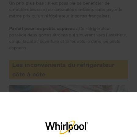
Un prix plus bas :
Il est possible de bénéficier de
caractéristiques et de capacités similaires sans payer le
même prix qu'un réfrigérateur à portes françaises.
Parfait pour les petits espaces :
Ce réfrigérateur
possède deux portes étroites qui s'ouvrent vers l'extérieur,
ce qui facilite l'ouverture et la fermeture dans les petits
espaces.
Les inconvénients du réfrigérateur
côte à côte
×