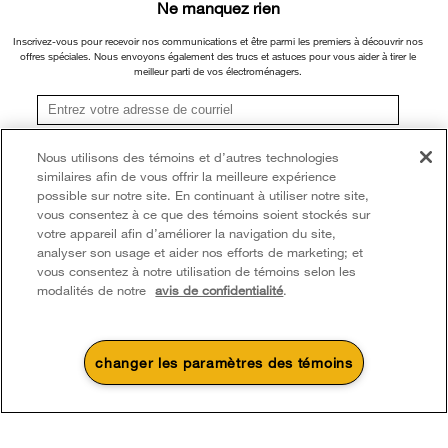
Ne manquez rien
Inscrivez-vous pour recevoir nos communications et être parmi les premiers à découvrir nos
offres spéciales. Nous envoyons également des trucs et astuces pour vous aider à tirer le
Les aliments frais sont plus difficiles à atteindre :
En
meilleur parti de vos électroménagers.
raison de la conception du compartiment de haut en bas,
seuls quelques étagères et tiroirs de la porte sont
façon
facilement accessibles. Consultez notre guide sur la
S'inscrire
d'organiser votre réfrigérateur côte à côte
pour
Nous utilisons des témoins et d’autres technologies
remédier à ce problème.
similaires afin de vous offrir la meilleure expérience
**Une fois que je m’inscris, Whirlpool Canada peut communiquer avec moi, y compris par
courriel, au sujet de ses offres spéciales, événements exclusifs, marques, produits et
possible sur notre site. En continuant à utiliser notre site,
services. Vous pouvez retirer votre consentement à tout moment. Tous les
Une capacité de réfrigération réduite :
L'espace dédié
vous consentez à ce que des témoins soient stockés sur
renseignements recueillis sont régis par notre
avis de confidentialité
. Pour obtenir plus de
au congélateur réduit la capacité de réfrigération.
votre appareil afin d’améliorer la navigation du site,
renseignements et une liste des marques,
cliquez ici
ou
communiquez avec nous.
analyser son usage et aider nos efforts de marketing; et
vous consentez à notre utilisation de témoins selon les
Des étagères étroites :
Les grands plateaux peuvent
modalités de notre
avis de confidentialité
.
difficilement trouver leur place sur les étagères étroites.
changer les paramètres des témoins
Les avantages du réfrigérateur à
portes françaises
4
Soldes et offres