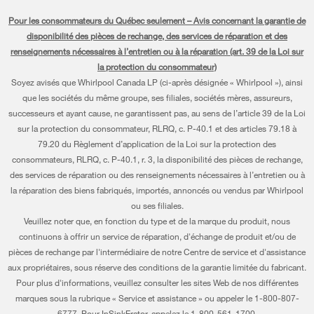
Chaque geste compte®
Pièces
Appareils de cuisson
Pour les consommateurs du Québec seulement – Avis concernant la garantie de
Planifier une installation
Presse et médias
disponibilité des pièces de rechange, des services de réparation et des
Programme d’abonnement aux filtres à eau
Lave-vaisselle et nettoyage
renseignements nécessaires à l’entretien ou à la réparation (art. 39 de la Loi sur
Planifier une réparation
Communiquez avec nous
la protection du consommateur)
Piédestaux
Renseignements relatifs à la garantie
Soyez avisés que Whirlpool Canada LP (ci-après désignée « Whirlpool »), ainsi
À propos de nous
que les sociétés du même groupe, ses filiales, sociétés mères, assureurs,
Filtres à eau
Programmes de service prolongé
successeurs et ayant cause, ne garantissent pas, au sens de l’article 39 de la Loi
Investisseurs
sur la protection du consommateur, RLRQ, c. P-40.1 et des articles 79.18 à
Trouver un marchand
Mes électroménagers
Carrières
79.20 du Règlement d’application de la Loi sur la protection des
consommateurs, RLRQ, c. P-40.1, r. 3, la disponibilité des pièces de rechange,
Suivre ma commande
Certification Éco et homologation ENERGY STAR® Whirlpool
des services de réparation ou des renseignements nécessaires à l’entretien ou à
la réparation des biens fabriqués, importés, annoncés ou vendus par Whirlpool
Services de livraison et d'installation
Habitat pour l'humanité
ou ses filiales.
Retours et échanges
Veuillez noter que, en fonction du type et de la marque du produit, nous
Informations relatives aux rappels
continuons à offrir un service de réparation, d'échange de produit et/ou de
Accessibilité
pièces de rechange par l'intermédiaire de notre Centre de service et d'assistance
Entreprise Whirlpool
aux propriétaires, sous réserve des conditions de la garantie limitée du fabricant.
Services d'abonnement
Pour plus d'informations, veuillez consulter les sites Web de nos différentes
Rapport sur l’esclavage moderne
marques sous la rubrique « Service et assistance » ou appeler le 1-800-807-
Résidents du Québec
Whirlpool au Canada
6777. Pour InSinkErator, appelez le 1-800-561-1700.