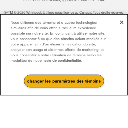
®/TM © 2026 Whirlpool. Utilisée sous licence au Canada. Tous droits réservés.
Toutes les autres marques de commerce sont la propriété de leurs compagnies
Nous utilisons des témoins et d’autres technologies
respect.
similaires afin de vous offrir la meilleure expérience
Ce marchand en ligne est situé au 200-6750, avenue Century, Mississauga
possible sur notre site. En continuant à utiliser notre site,
(Ontario) L5N 0B7
vous consentez à ce que des témoins soient stockés sur
votre appareil afin d’améliorer la navigation du site,
Modalités
Avis de confidentialité
Plan du site
analyser son usage et aider nos efforts de marketing; et
vous consentez à notre utilisation de témoins selon les
Communiquez avec nous
modalités de notre
avis de confidentialité
.
changer les paramètres des témoins
4
Soldes et offres
Une promotion d’été qui
Actuellement disponi
Finit le 8/26/26
chauffe
Centre de liquid
Économisez jusqu’à 300 $*
d’électroménage
à l’achat de plusieurs électroménagers de