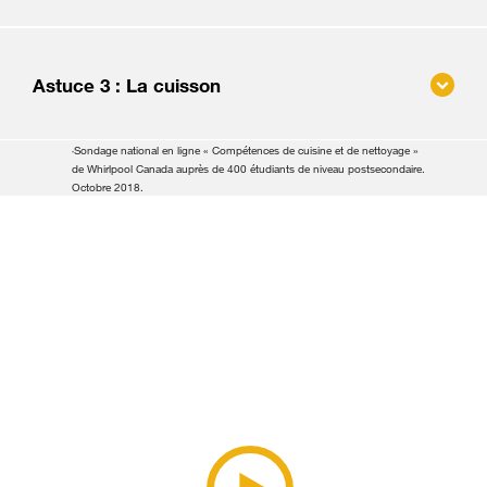
Les cuisinières Whirlpool® offrent
des capteurs de
température intégrés
qui ajustent les éléments de
cuisson pour assurer une cuisson uniforme.
Astuce 3 : La cuisson
Sondage national en ligne « Compétences de cuisine et de nettoyage »
*
de Whirlpool Canada auprès de 400 étudiants de niveau postsecondaire.
Octobre 2018.