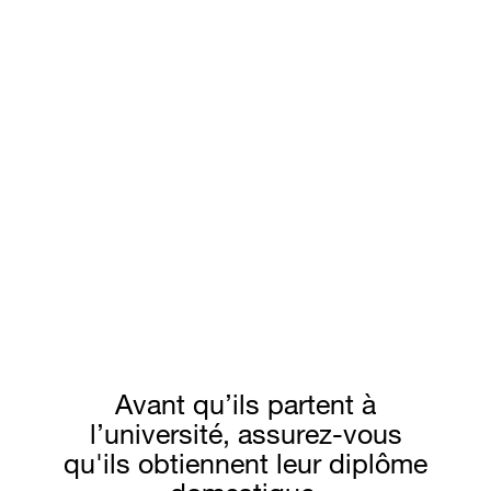
Le projet des gestes
qui comptent
Une initiative de soin au quotidien conçue pour vous
aider à préparer vos enfants à vivre seuls.
Avant qu’ils partent à
l’université, assurez-vous
qu'ils obtiennent leur diplôme