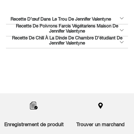
Recette D’œuf Dans Le Trou De Jennifer Valentyne
Recette De Poivrons Farcis Végétariens Maison De
Jennifer Valentyne
Recette De Chili À La Dinde De Chambre D’étudiant De
Jennifer Valentyne
Item
added
to
the
compare
list,
Enregistrement de produit
Trouver un marchand
you
can