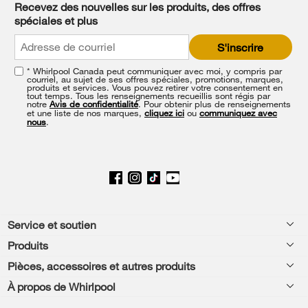
Recevez des nouvelles sur les produits, des offres
find
spéciales et plus
it
at
S'inscrire
the
end
* Whirlpool Canada peut communiquer avec moi, y compris par
of
courriel, au sujet de ses offres spéciales, promotions, marques,
this
produits et services. Vous pouvez retirer votre consentement en
tout temps. Tous les renseignements recueillis sont régis par
page
notre
Avis de confidentialité
. Pour obtenir plus de renseignements
et une liste de nos marques,
cliquez ici
ou
communiquez avec
nous
.
Footer
Service et soutien
Produits
Aide relative aux produits
Pièces, accessoires et autres produits
Laveuses et sécheuses
Enregistrement de produit
À propos de Whirlpool
Accessoires
Cuisine
Manuels et documentation