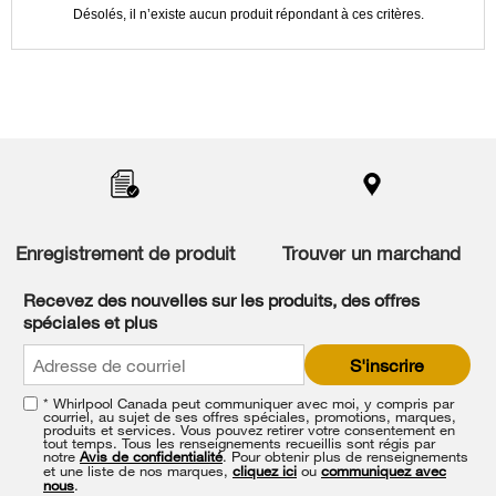
updating
Désolés, il n’existe aucun produit répondant à ces critères.
the
content
Item
added
to
the
compare
list,
Enregistrement de produit
Trouver un marchand
you
can
Recevez des nouvelles sur les produits, des offres
find
spéciales et plus
it
at
S'inscrire
the
end
* Whirlpool Canada peut communiquer avec moi, y compris par
of
courriel, au sujet de ses offres spéciales, promotions, marques,
this
produits et services. Vous pouvez retirer votre consentement en
tout temps. Tous les renseignements recueillis sont régis par
page
notre
Avis de confidentialité
. Pour obtenir plus de renseignements
et une liste de nos marques,
cliquez ici
ou
communiquez avec
nous
.