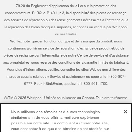
Mes électroménagers
79.20 du Règlement d’application de la Loi sur la protection des
Certification Éco et homologation ENERGY STAR® Whirlpool
Suivre ma commande
consommateurs, RLRQ, c. P-40.1, r. 3, la disponibilité des pièces de rechange,
des services de réparation ou des renseignements nécessaires à l’entretien ou à
Habitat pour l'humanité
Services de livraison et d'installation
la réparation des biens fabriqués, importés, annoncés ou vendus par Whirlpool
ou ses filiales.
Informations relatives aux rappels
Retours et échanges
Veuillez noter que, en fonction du type et de la marque du produit, nous
Entreprise Whirlpool
Accessibilité
continuons à offrir un service de réparation, d'échange de produit et/ou de
pièces de rechange par l'intermédiaire de notre Centre de service et d'assistance
Rapport sur l’esclavage moderne
Services d'abonnement
aux propriétaires, sous réserve des conditions de la garantie limitée du fabricant.
Pour plus d'informations, veuillez consulter les sites Web de nos différentes
Whirlpool au Canada
Résidents du Québec
marques sous la rubrique « Service et assistance » ou appeler le 1-800-807-
6777. Pour InSinkErator, appelez le 1-800-561-1700.
®/TM © 2026 Whirlpool. Utilisée sous licence au Canada. Tous droits réservés.
Toutes les autres marques de commerce sont la propriété de leurs compagnies
respect.
Nous utilisons des témoins et d’autres technologies
similaires afin de vous offrir la meilleure expérience
Ce marchand en ligne est situé au 200-6750, avenue Century, Mississauga
possible sur notre site. En continuant à utiliser notre site,
(Ontario) L5N 0B7
vous consentez à ce que des témoins soient stockés sur