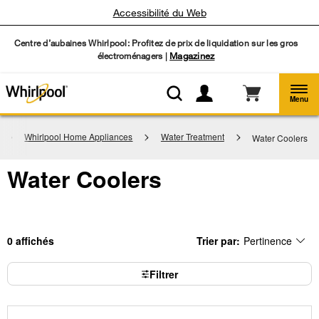
Accessibilité du Web
Centre d’aubaines Whirlpool: Profitez de prix de liquidation sur les gros
électroménagers |
Magazinez
Menu
Whirlpool Home Appliances
Water Treatment
Water Coolers
Water Coolers
0
Trier par:
Pertinence
Content
Changing
of
the
the
sort
page
by
Filtrer
has
option
been
the
changed
page
will
refresh