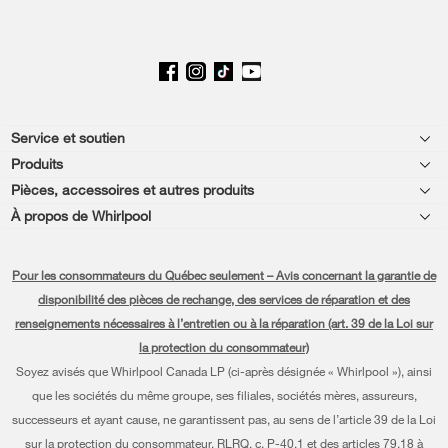
Footer
Service et soutien
Produits
Aide relative aux produits
Pièces, accessoires et autres produits
Laveuses et sécheuses
Enregistrement de produit
À propos de Whirlpool
Accessoires
Cuisine
Chaque geste compte®
Manuels et documentation
Pièces
Pour les consommateurs du Québec seulement – Avis concernant la garantie de
Appareils de cuisson
Presse et médias
Planifier une installation
disponibilité des pièces de rechange, des services de réparation et des
Programme d’abonnement aux filtres à eau
Lave-vaisselle et nettoyage
renseignements nécessaires à l’entretien ou à la réparation (art. 39 de la Loi sur
Communiquez avec nous
Planifier une réparation
la protection du consommateur)
Piédestaux
À propos de nous
Renseignements relatifs à la garantie
Soyez avisés que Whirlpool Canada LP (ci-après désignée « Whirlpool »), ainsi
que les sociétés du même groupe, ses filiales, sociétés mères, assureurs,
Filtres à eau
Investisseurs
Programmes de service prolongé
successeurs et ayant cause, ne garantissent pas, au sens de l’article 39 de la Loi
Trouver un marchand
sur la protection du consommateur, RLRQ, c. P-40.1 et des articles 79.18 à
Carrières