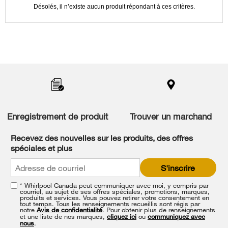
updating
Désolés, il n’existe aucun produit répondant à ces critères.
the
content
Item
added
to
the
compare
list,
Enregistrement de produit
Trouver un marchand
you
can
Recevez des nouvelles sur les produits, des offres
find
spéciales et plus
it
at
S'inscrire
the
end
* Whirlpool Canada peut communiquer avec moi, y compris par
of
courriel, au sujet de ses offres spéciales, promotions, marques,
this
produits et services. Vous pouvez retirer votre consentement en
tout temps. Tous les renseignements recueillis sont régis par
page
notre
Avis de confidentialité
. Pour obtenir plus de renseignements
et une liste de nos marques,
cliquez ici
ou
communiquez avec
nous
.