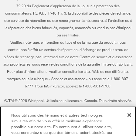
Mes électroménagers
79.20 du Règlement d’application de la Loi sur la protection des
Certification Éco et homologation ENERGY STAR® Whirlpool
Suivre ma commande
consommateurs, RLRQ, c. P-40.1, r. 3, la disponibilité des pièces de rechange,
des services de réparation ou des renseignements nécessaires à l’entretien ou à
Habitat pour l'humanité
Services de livraison et d'installation
la réparation des biens fabriqués, importés, annoncés ou vendus par Whirlpool
ou ses filiales.
Informations relatives aux rappels
Retours et échanges
Veuillez noter que, en fonction du type et de la marque du produit, nous
Entreprise Whirlpool
Accessibilité
continuons à offrir un service de réparation, d'échange de produit et/ou de
pièces de rechange par l'intermédiaire de notre Centre de service et d'assistance
Rapport sur l’esclavage moderne
Services d'abonnement
aux propriétaires, sous réserve des conditions de la garantie limitée du fabricant.
Pour plus d'informations, veuillez consulter les sites Web de nos différentes
Whirlpool au Canada
Résidents du Québec
marques sous la rubrique « Service et assistance » ou appeler le 1-800-807-
6777. Pour InSinkErator, appelez le 1-800-561-1700.
®/TM © 2026 Whirlpool. Utilisée sous licence au Canada. Tous droits réservés.
Toutes les autres marques de commerce sont la propriété de leurs compagnies
respect.
Nous utilisons des témoins et d’autres technologies
similaires afin de vous offrir la meilleure expérience
Ce marchand en ligne est situé au 200-6750, avenue Century, Mississauga
possible sur notre site. En continuant à utiliser notre site,
(Ontario) L5N 0B7
vous consentez à ce que des témoins soient stockés sur