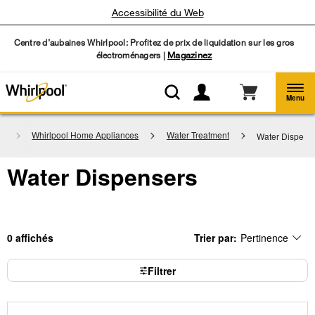
Accessibilité du Web
Centre d’aubaines Whirlpool: Profitez de prix de liquidation sur les gros
électroménagers |
Magazinez
Menu
il
Whirlpool Home Appliances
Water Treatment
Water Dispens
Water Dispensers
0
Trier par:
Pertinence
Content
Changing
of
the
the
sort
page
by
Filtrer
has
option
been
the
changed
page
will
refresh