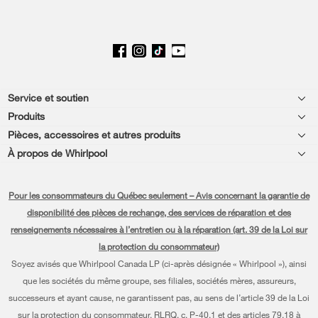
Footer
Service et soutien
Produits
Aide relative aux produits
Pièces, accessoires et autres produits
Laveuses et sécheuses
Enregistrement de produit
À propos de Whirlpool
Accessoires
Cuisine
Chaque geste compte®
Manuels et documentation
Pièces
Pour les consommateurs du Québec seulement – Avis concernant la garantie de
Appareils de cuisson
Presse et médias
Planifier une installation
disponibilité des pièces de rechange, des services de réparation et des
Programme d’abonnement aux filtres à eau
Lave-vaisselle et nettoyage
renseignements nécessaires à l’entretien ou à la réparation (art. 39 de la Loi sur
Communiquez avec nous
Planifier une réparation
la protection du consommateur)
Piédestaux
À propos de nous
Renseignements relatifs à la garantie
Soyez avisés que Whirlpool Canada LP (ci-après désignée « Whirlpool »), ainsi
que les sociétés du même groupe, ses filiales, sociétés mères, assureurs,
Filtres à eau
Investisseurs
Programmes de service prolongé
successeurs et ayant cause, ne garantissent pas, au sens de l’article 39 de la Loi
Trouver un marchand
sur la protection du consommateur, RLRQ, c. P-40.1 et des articles 79.18 à
Carrières