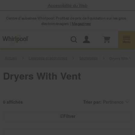
Accessibilité du Web
Centre d’aubaines Whirlpool: Profitez de prix de liquidation sur les gros
électroménagers |
Magazinez
Menu
Accueil
Laveuses et sécheuses
Sécheuses
Dryers With Ven
Dryers With Vent
0
Trier par:
Pertinence
Content
Changing
of
the
the
sort
page
by
Filtrer
has
option
been
the
changed
page
will
refresh