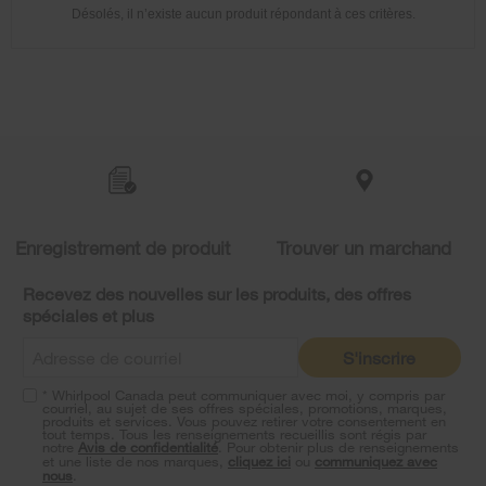
updating
Désolés, il n’existe aucun produit répondant à ces critères.
the
content
Item
added
to
the
compare
list,
Enregistrement de produit
Trouver un marchand
you
can
Recevez des nouvelles sur les produits, des offres
find
spéciales et plus
it
at
S'inscrire
the
end
* Whirlpool Canada peut communiquer avec moi, y compris par
of
courriel, au sujet de ses offres spéciales, promotions, marques,
this
produits et services. Vous pouvez retirer votre consentement en
tout temps. Tous les renseignements recueillis sont régis par
page
notre
Avis de confidentialité
. Pour obtenir plus de renseignements
et une liste de nos marques,
cliquez ici
ou
communiquez avec
nous
.