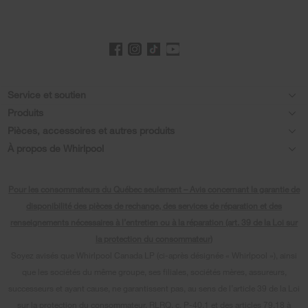
Footer
Service et soutien
Produits
Aide relative aux produits
Pièces, accessoires et autres produits
Laveuses et sécheuses
Enregistrement de produit
À propos de Whirlpool
Accessoires
Cuisine
Chaque geste compte®
Manuels et documentation
Pièces
Pour les consommateurs du Québec seulement – Avis concernant la garantie de
Appareils de cuisson
Presse et médias
Planifier une installation
disponibilité des pièces de rechange, des services de réparation et des
Programme d’abonnement aux filtres à eau
Lave-vaisselle et nettoyage
renseignements nécessaires à l’entretien ou à la réparation (art. 39 de la Loi sur
Communiquez avec nous
Planifier une réparation
la protection du consommateur)
Piédestaux
À propos de nous
Renseignements relatifs à la garantie
Soyez avisés que Whirlpool Canada LP (ci-après désignée « Whirlpool »), ainsi
que les sociétés du même groupe, ses filiales, sociétés mères, assureurs,
Filtres à eau
Investisseurs
Programmes de service prolongé
successeurs et ayant cause, ne garantissent pas, au sens de l’article 39 de la Loi
Trouver un marchand
sur la protection du consommateur, RLRQ, c. P-40.1 et des articles 79.18 à
Carrières