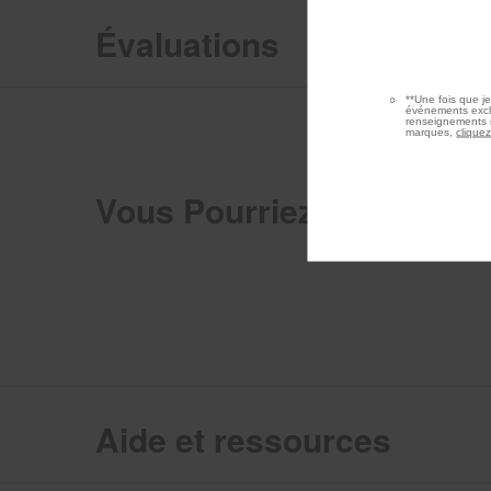
Évaluations
**Une fois que j
événements exclu
renseignements r
marques,
cliquez
Vous Pourriez Aussi Aim
Aide et ressources