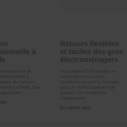
(39,4
cm)
son
Retours flexibles
sionnelle à
et faciles des gros
le
électroménagers
notre service de
Pas satisfait? Demandez un
ofessionnelle à
retour dans les 5 jours
eprise de l’ancien
ouvrables suivant la livraison
alement offerte. Des
pour un remboursement de
’appliquent.
produit. Des modalités
s’appliquent.
plus
En savoir plus