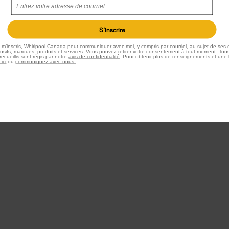
S'inscrire
e m’inscris, Whirlpool Canada peut communiquer avec moi, y compris par courriel, au sujet de ses o
sifs, marques, produits et services. Vous pouvez retirer votre consentement à tout moment. Tous
ecueillis sont régis par notre
avis de confidentialité
. Pour obtenir plus de renseignements et une 
 ici
ou
communiquez avec nous.
er