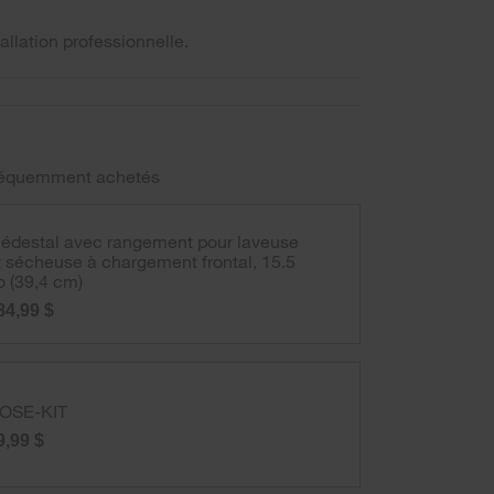
tallation professionnelle.
 fréquemment achetés
iédestal avec rangement pour laveuse
t sécheuse à chargement frontal, 15.5
o (39,4 cm)
84,99 $
OSE-KIT
9,99 $