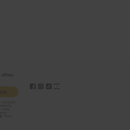
 offres
rire
y compris
motions,
 votre
ents
té
. Pour
s