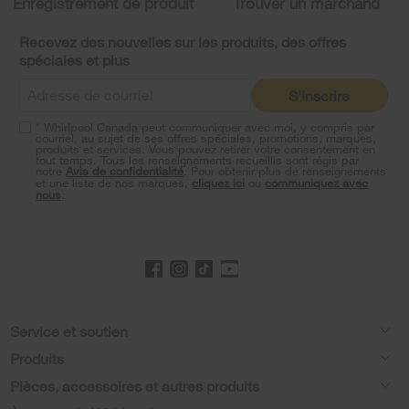
Enregistrement de produit
Trouver un marchand
can
find
it
Recevez des nouvelles sur les produits, des offres
at
spéciales et plus
the
end
S'inscrire
of
this
* Whirlpool Canada peut communiquer avec moi, y compris par
page
courriel, au sujet de ses offres spéciales, promotions, marques,
produits et services. Vous pouvez retirer votre consentement en
tout temps. Tous les renseignements recueillis sont régis par
notre
Avis de confidentialité
. Pour obtenir plus de renseignements
et une liste de nos marques,
cliquez ici
ou
communiquez avec
nous
.
Footer
Service et soutien
Produits
Aide relative aux produits
Pièces, accessoires et autres produits
Laveuses et sécheuses
Enregistrement de produit