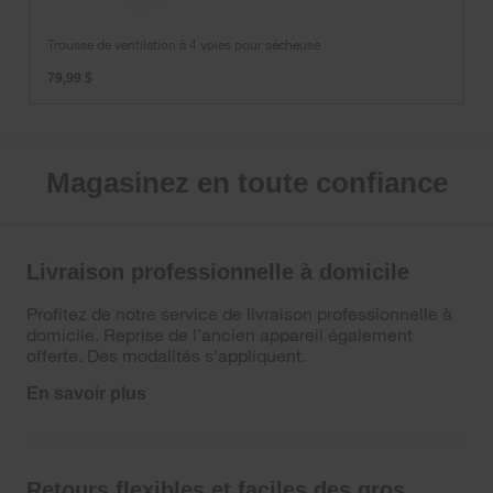
de
ventilation
Trousse de ventilation à 4 voies pour sécheuse
à
4
79,99 $
voies
pour
sécheuse
Magasinez en toute confiance
Livraison professionnelle à domicile
Profitez de notre service de livraison professionnelle à
domicile. Reprise de l’ancien appareil également
offerte. Des modalités s’appliquent.
En savoir plus
Retours flexibles et faciles des gros