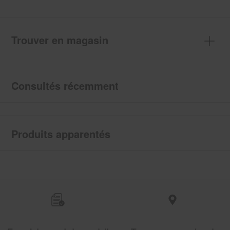
Trouver en magasin
Consultés récemment
Produits apparentés
Item
added
to
the
compare
list,
you