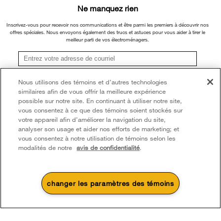
aux propriétaires, sous réserve des conditions de la garantie limitée du fabricant.
Ne manquez rien
Résidents du Québec
Pour plus d'informations, veuillez consulter les sites Web de nos différentes
Whirlpool au Canada
marques sous la rubrique « Service et assistance » ou appeler le 1-800-807-
Inscrivez-vous pour recevoir nos communications et être parmi les premiers à découvrir nos
offres spéciales. Nous envoyons également des trucs et astuces pour vous aider à tirer le
6777. Pour InSinkErator, appelez le 1-800-561-1700.
meilleur parti de vos électroménagers.
®/TM © 2026 Whirlpool. Utilisée sous licence au Canada. Tous droits réservés.
Toutes les autres marques de commerce sont la propriété de leurs compagnies
S'inscrire
Nous utilisons des témoins et d’autres technologies
respect.
similaires afin de vous offrir la meilleure expérience
**Une fois que je m’inscris, Whirlpool Canada peut communiquer avec moi, y compris par
Ce marchand en ligne est situé au 200-6750, avenue Century, Mississauga
courriel, au sujet de ses offres spéciales, événements exclusifs, marques, produits et
possible sur notre site. En continuant à utiliser notre site,
services. Vous pouvez retirer votre consentement à tout moment. Tous les
(Ontario) L5N 0B7
vous consentez à ce que des témoins soient stockés sur
renseignements recueillis sont régis par notre
avis de confidentialité
. Pour obtenir plus de
votre appareil afin d’améliorer la navigation du site,
renseignements et une liste des marques,
cliquez ici
ou
communiquez avec nous.
Modalités
Avis de confidentialité
Plan du site
analyser son usage et aider nos efforts de marketing; et
vous consentez à notre utilisation de témoins selon les
Communiquez avec nous
modalités de notre
avis de confidentialité
.
changer les paramètres des témoins
4
Soldes et offres