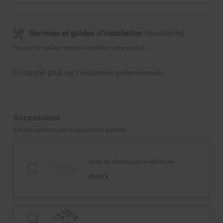
Services et guides d’installation
(facultatifs)
Trouvez le meilleur moyen d’installer votre produit.
En savoir plus
sur l’installation professionnelle.
Accessoires
Articles additionnels fréquemment achetés
Grille de séchage pour sécheuse
Grille
de
49,99 $
séchage
pour
sécheuse
Trousse