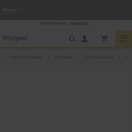
Accessibilité du Web
Aperçu
Centre d’aubaines Whirlpool: Profitez de prix de liquidation sur les gros
électroménagers |
Magazinez
Menu
Laveuses et sécheuses
Sécheuses
Sécheuses au gaz
p