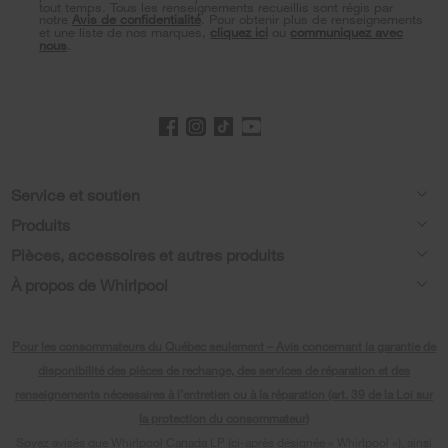
tout temps. Tous les renseignements recueillis sont régis par
notre
Avis de confidentialité
. Pour obtenir plus de renseignements
et une liste de nos marques,
cliquez ici
ou
communiquez avec
nous
.
Footer
Service et soutien
Produits
Aide relative aux produits
Pièces, accessoires et autres produits
Laveuses et sécheuses
Enregistrement de produit
À propos de Whirlpool
Accessoires
Cuisine
Manuels et documentation
Chaque geste compte®
Pièces
Appareils de cuisson
Pour les consommateurs du Québec seulement – Avis concernant la garantie de
Planifier une installation
Presse et médias
Programme d’abonnement aux filtres à eau
disponibilité des pièces de rechange, des services de réparation et des
Lave-vaisselle et nettoyage
Planifier une réparation
renseignements nécessaires à l’entretien ou à la réparation (art. 39 de la Loi sur
Communiquez avec nous
la protection du consommateur)
Piédestaux
Renseignements relatifs à la garantie
À propos de nous
Soyez avisés que Whirlpool Canada LP (ci-après désignée « Whirlpool »), ainsi