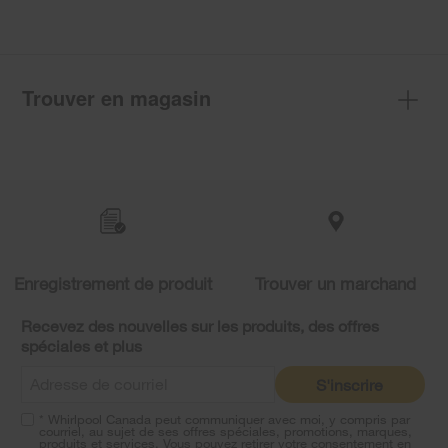
Trouver en magasin
Item
added
to
the
compare
list,
you
Enregistrement de produit
Trouver un marchand
can
find
it
Recevez des nouvelles sur les produits, des offres
at
spéciales et plus
the
end
S'inscrire
of
this
* Whirlpool Canada peut communiquer avec moi, y compris par
page
courriel, au sujet de ses offres spéciales, promotions, marques,
produits et services. Vous pouvez retirer votre consentement en