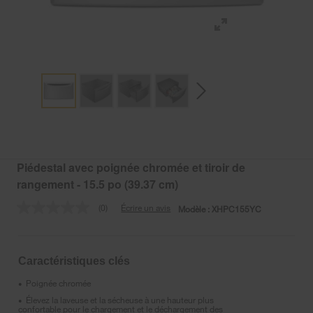
Piédestal avec poignée chromée et tiroir de
rangement - 15.5 po (39.37 cm)
(0)
Écrire un avis
Modèle :
XHPC155YC
Aucune
cote
pour
ce
produit.
Caractéristiques clés
Lien
vers
Poignée chromée
•
la
même
Élevez la laveuse et la sécheuse à une hauteur plus
•
confortable pour le chargement et le déchargement des
page.