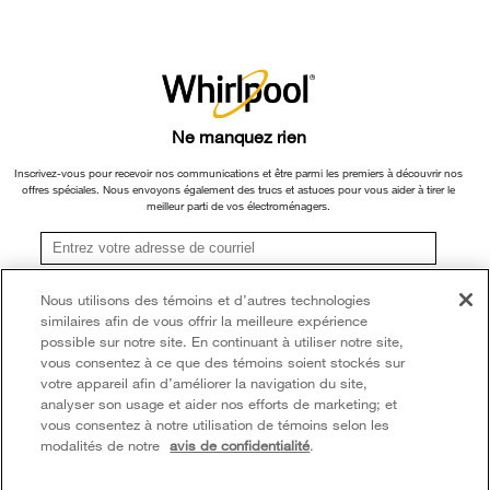
ou ses filiales.
Informations relatives aux rappels
Retours et échanges
×
Veuillez noter que, en fonction du type et de la marque du produit, nous
Entreprise Whirlpool
Accessibilité
continuons à offrir un service de réparation, d'échange de produit et/ou de
pièces de rechange par l'intermédiaire de notre Centre de service et d'assistance
Rapport sur l’esclavage moderne
Services d'abonnement
aux propriétaires, sous réserve des conditions de la garantie limitée du fabricant.
Ne manquez rien
Pour plus d'informations, veuillez consulter les sites Web de nos différentes
Whirlpool au Canada
Résidents du Québec
marques sous la rubrique « Service et assistance » ou appeler le 1-800-807-
Inscrivez-vous pour recevoir nos communications et être parmi les premiers à découvrir nos
offres spéciales. Nous envoyons également des trucs et astuces pour vous aider à tirer le
6777. Pour InSinkErator, appelez le 1-800-561-1700.
meilleur parti de vos électroménagers.
®/TM © 2026 Whirlpool. Utilisée sous licence au Canada. Tous droits réservés.
Toutes les autres marques de commerce sont la propriété de leurs compagnies
S'inscrire
respect.
Nous utilisons des témoins et d’autres technologies
similaires afin de vous offrir la meilleure expérience
**Une fois que je m’inscris, Whirlpool Canada peut communiquer avec moi, y compris par
Ce marchand en ligne est situé au 200-6750, avenue Century, Mississauga
courriel, au sujet de ses offres spéciales, événements exclusifs, marques, produits et
possible sur notre site. En continuant à utiliser notre site,
(Ontario) L5N 0B7
services. Vous pouvez retirer votre consentement à tout moment. Tous les
vous consentez à ce que des témoins soient stockés sur
renseignements recueillis sont régis par notre
avis de confidentialité
. Pour obtenir plus de
votre appareil afin d’améliorer la navigation du site,
renseignements et une liste des marques,
cliquez ici
ou
communiquez avec nous.
Modalités
Avis de confidentialité
Plan du site
analyser son usage et aider nos efforts de marketing; et
vous consentez à notre utilisation de témoins selon les
Communiquez avec nous
modalités de notre
avis de confidentialité
.