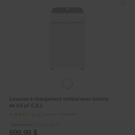
Laveuse à chargement vertical avec turbine
de 4,5 pi³ C.E.I.
Modèle:
WTW4000SW
(4)
4.0
Dimensions
42” H × 26” L × 26” P
699,99 $