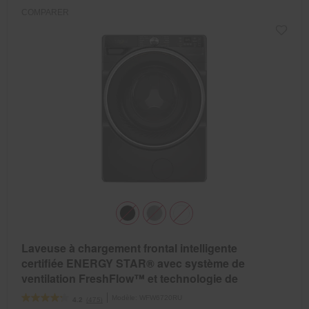
COMPARER
Laveuse à chargement frontal intelligente
certifiée ENERGY STAR® avec système de
ventilation FreshFlow™ et technologie de
lavage intelligent de 5.8 pi cu C.E.I.
Modèle:
WFW6720RU
(475)
4.2