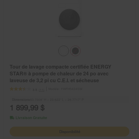
Tour de lavage compacte certifiée ENERGY
STAR® à pompe de chaleur de 24 po avec
laveuse de 3,2 pi cu C.E.I. et sécheuse
électrique de 4,3 pi cu
Modèle:
YWFH5424SW
(11)
3.5
Dimensions
63.7008” H × 23.622” L × 26.7717” P
1 899,99 $
Livraison Gratuite
Disponibilité