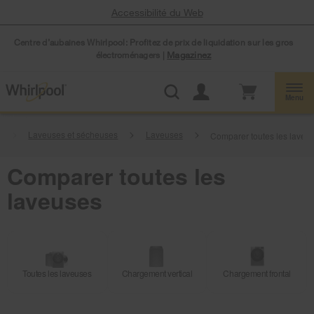
Accessibilité du Web
Centre d’aubaines Whirlpool: Profitez de prix de liquidation sur les gros
électroménagers |
Magazinez
Menu
l
Laveuses et sécheuses
Laveuses
Comparer toutes les laveu
Comparer toutes les
laveuses
Toutes les laveuses
Chargement vertical
Chargement frontal