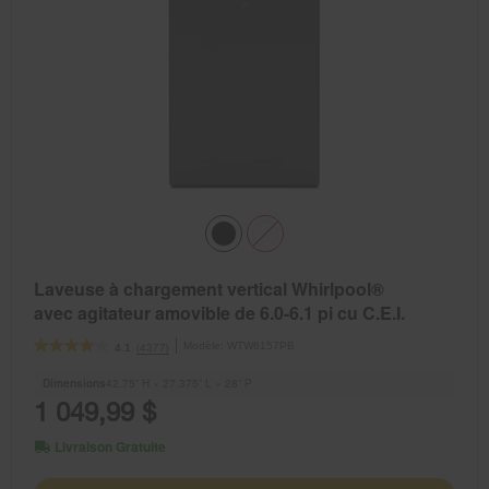
Laveuse à chargement vertical Whirlpool®
avec agitateur amovible de 6.0-6.1 pi cu C.E.I.
Modèle:
WTW6157PB
(4377)
4.1
Dimensions
42.75” H × 27.375” L × 28” P
1 049,99 $
Livraison Gratuite