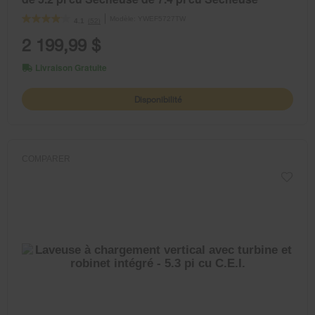
électrique avec technologie de nettoyage UV
Modèle:
YWEF5727TW
(52)
4.1
et Système de ventilation FreshFlow™
2 199,99 $
Livraison Gratuite
Disponibilité
COMPARER