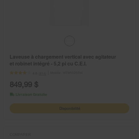
Laveuse à chargement vertical avec agitateur
et robinet intégré - 5,2 pi cu C.E.I.
Modèle:
WTW5025SW
(814)
4.0
849,99 $
Livraison Gratuite
Disponibilité
COMPARER