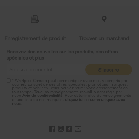
Item
added
to
the
compare
list,
Enregistrement de produit
Trouver un marchand
you
can
Recevez des nouvelles sur les produits, des offres
find
spéciales et plus
it
at
S'inscrire
the
end
* Whirlpool Canada peut communiquer avec moi, y compris par
of
courriel, au sujet de ses offres spéciales, promotions, marques,
this
produits et services. Vous pouvez retirer votre consentement en
tout temps. Tous les renseignements recueillis sont régis par
page
notre
Avis de confidentialité
. Pour obtenir plus de renseignements
et une liste de nos marques,
cliquez ici
ou
communiquez avec
nous
.