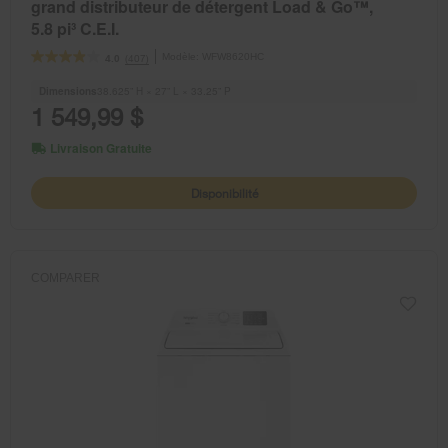
grand distributeur de détergent Load & Go™,
5.8 pi³ C.E.I.
Modèle:
WFW8620HC
(407)
4.0
Dimensions
38.625” H × 27” L × 33.25” P
1 549,99 $
Livraison Gratuite
Disponibilité
COMPARER