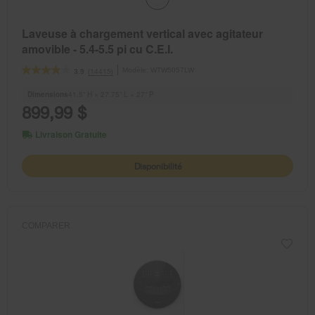
Laveuse à chargement vertical avec agitateur
amovible - 5.4-5.5 pi cu C.E.I.
Modèle:
WTW5057LW
(14415)
3.9
Dimensions
41.5” H × 27.75” L × 27” P
899,99 $
Livraison Gratuite
Disponibilité
COMPARER