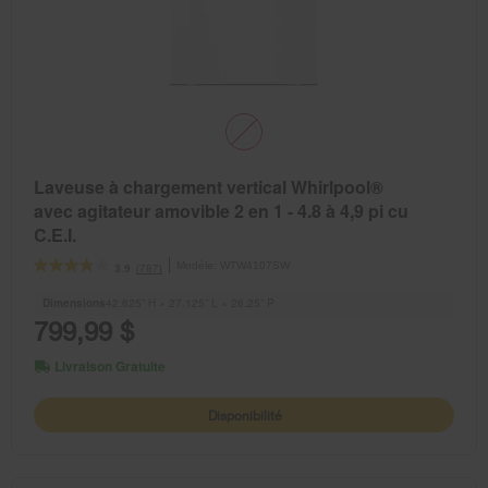
Laveuse à chargement vertical Whirlpool®
avec agitateur amovible 2 en 1 - 4.8 à 4,9 pi cu
C.E.I.
Modèle:
WTW4107SW
(787)
3.9
Dimensions
42.625” H × 27.125” L × 26.25” P
799,99 $
Livraison Gratuite
Disponibilité