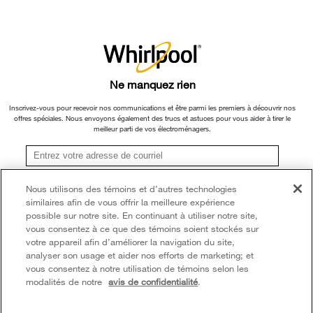
×
Ne manquez rien
Inscrivez-vous pour recevoir nos communications et être parmi les premiers à découvrir nos
offres spéciales. Nous envoyons également des trucs et astuces pour vous aider à tirer le
meilleur parti de vos électroménagers.
S'inscrire
Nous utilisons des témoins et d’autres technologies
similaires afin de vous offrir la meilleure expérience
**Une fois que je m’inscris, Whirlpool Canada peut communiquer avec moi, y compris par
courriel, au sujet de ses offres spéciales, événements exclusifs, marques, produits et
possible sur notre site. En continuant à utiliser notre site,
services. Vous pouvez retirer votre consentement à tout moment. Tous les
vous consentez à ce que des témoins soient stockés sur
renseignements recueillis sont régis par notre
avis de confidentialité
. Pour obtenir plus de
votre appareil afin d’améliorer la navigation du site,
renseignements et une liste des marques,
cliquez ici
ou
communiquez avec nous.
analyser son usage et aider nos efforts de marketing; et
vous consentez à notre utilisation de témoins selon les
modalités de notre
avis de confidentialité
.