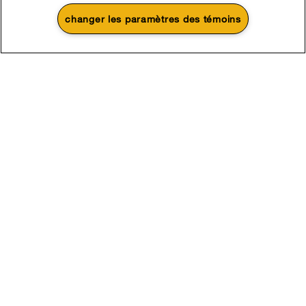
changer les paramètres des témoins
4
Soldes et offres
Une promotion d’été qui
Actuellement disponi
Finit le 8/26/26
chauffe
Centre de liquid
Économisez jusqu’à 300 $*
d’électroménage
à l’achat de plusieurs électroménagers de
Économisez sur les é
®
cuisine admissibles Whirlpool
liquidation
Magasinez
Magasinez