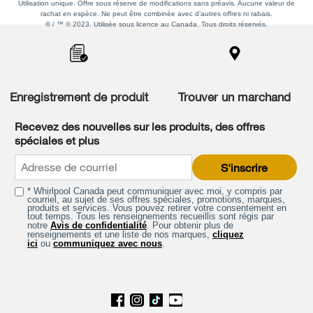
Utilisation unique. Offre sous réserve de modifications sans préavis. Aucune valeur de
rachat en espèce. Ne peut être combinée avec d’autres offres ni rabais.
® / ™ © 2023. Utilisée sous licence au Canada. Tous droits réservés.
Item
added
to
the
compare
list,
Enregistrement de produit
Trouver un marchand
you
can
Recevez des nouvelles sur les produits, des offres
find
spéciales et plus
it
at
S'inscrire
the
end
* Whirlpool Canada peut communiquer avec moi, y compris par
of
courriel, au sujet de ses offres spéciales, promotions, marques,
this
produits et services. Vous pouvez retirer votre consentement en
tout temps. Tous les renseignements recueillis sont régis par
page
notre
Avis de confidentialité
. Pour obtenir plus de
renseignements et une liste de nos marques,
cliquez
ici
ou
communiquez avec nous
.