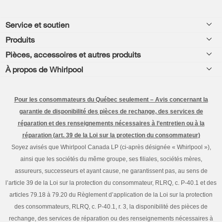
Footer
Service et soutien
Produits
Aide relative aux produits
Pièces, accessoires et autres produits
Laveuses et sécheuses
Enregistrement de produit
À propos de Whirlpool
Accessoires
Cuisine
Manuels et documentation
Chaque geste compte®
Pièces
Appareils de cuisson
Pour les consommateurs du Québec seulement – Avis concernant la
Planifier une installation
Presse et médias
Programme d’abonnement aux filtres à eau
garantie de disponibilité des pièces de rechange, des services de
Lave-vaisselle et nettoyage
Planifier une réparation
réparation et des renseignements nécessaires à l’entretien ou à la
Communiquez avec nous
réparation (art. 39 de la Loi sur la protection du consommateur)
Piédestaux
Renseignements relatifs à la garantie
À propos de nous
Soyez avisés que Whirlpool Canada LP (ci-après désignée « Whirlpool »),
Filtres à eau
ainsi que les sociétés du même groupe, ses filiales, sociétés mères,
Programmes de service prolongé
Investisseurs
assureurs, successeurs et ayant cause, ne garantissent pas, au sens de
Trouver un marchand
Mes électroménagers
l’article 39 de la Loi sur la protection du consommateur, RLRQ, c. P-40.1 et des
Carrières
articles 79.18 à 79.20 du Règlement d’application de la Loi sur la protection
Suivre ma commande
Certification Éco et homologation ENERGY STAR® Whirlpool
des consommateurs, RLRQ, c. P-40.1, r. 3, la disponibilité des pièces de
rechange, des services de réparation ou des renseignements nécessaires à
Services de livraison et d'installation