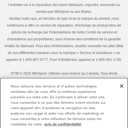
Habitat pour l'humanité
l’entretien ou à la réparation des biens fabriqués, importés, annoncés ou
Retours et échanges
vendus par Whirlpool ou ses filiales.
Informations relatives aux rappels
Veuillez noter que, en fonction du type et de la marque du produit, nous
Accessibilité
Entreprise Whirlpool
continuons à offrir un service de réparation, d'échange de produit et/ou de
pièces de rechange par l'intermédiaire de notre Centre de service et
Services d'abonnement
Rapport sur l’esclavage moderne
d'assistance aux propriétaires, sous réserve des conditions de la garantie
Résidents du Québec
limitée du fabricant. Pour plus d'informations, veuillez consulter les sites Web
Whirlpool au Canada
de nos différentes marques sous la rubrique « Service et assistance » ou
appeler le 1-800-807-6777. Pour InSinkErator, appelez le 1-800-561-1700.
®/TM © 2026 Whirlpool. Utilisée sous licence au Canada. Tous droits
réservés. Toutes les autres marques de commerce sont la propriété de leurs
Nous utilisons des témoins et d’autres technologies
compagnies respect.
similaires afin de vous offrir la meilleure expérience
Ce marchand en ligne est situé au 200-6750, avenue Century, Mississauga
possible sur notre site. En continuant à utiliser notre site,
(Ontario) L5N 0B7
vous consentez à ce que des témoins soient stockés sur
votre appareil afin d’améliorer la navigation du site,
Modalités
Avis de confidentialité
Plan du site
analyser son usage et aider nos efforts de marketing; et
vous consentez à notre utilisation de témoins selon les
Communiquez avec nous
modalités de notre
avis de confidentialité
.