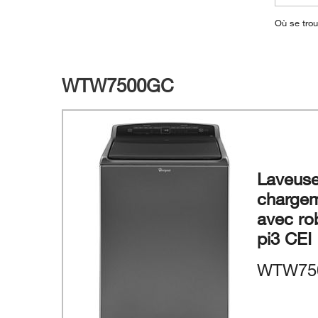
Où se tro
WTW7500GC
Laveus
chargem
avec rob
pi3 CEI
WTW75