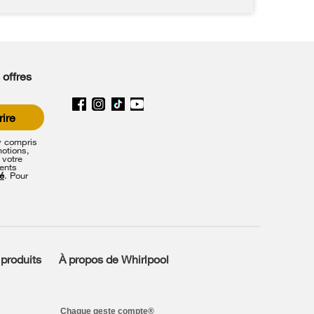
 offres
rire
y compris
motions,
 votre
ents
té
. Pour
s
 produits
À propos de Whirlpool
Chaque geste compte®