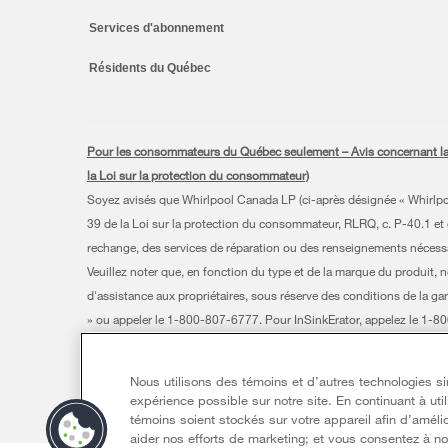
Services d'abonnement
Résidents du Québec
Pour les consommateurs du Québec seulement – Avis concernant la gar
la Loi sur la protection du consommateur)
Soyez avisés que Whirlpool Canada LP (ci-après désignée « Whirlpool 
39 de la Loi sur la protection du consommateur, RLRQ, c. P-40.1 et d
rechange, des services de réparation ou des renseignements nécessair
Veuillez noter que, en fonction du type et de la marque du produit, 
d'assistance aux propriétaires, sous réserve des conditions de la gar
» ou appeler le 1-800-807-6777. Pour InSinkErator, appelez le 1-
®/TM © 2026 Whirlpool. Utilisée sous licence au Canada. Tous droit
Nous utilisons des témoins et d’autres technologies simi
Ce marchand en ligne est situé au 200-6750, avenue Century, Miss
expérience possible sur notre site. En continuant à uti
Modalités
Avis de confidentialité
Plan du site
Communique
témoins soient stockés sur votre appareil afin d’amélio
aider nos efforts de marketing; et vous consentez à not