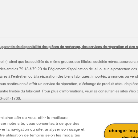
antie de disponibilité des pièces de rechange, des services de réparation et des ren
»), ainsi que les sociétés du même groupe, ses filiales, sociétés mères, assureurs, s
es articles 79.18 à 79.20 du Règlement d’application de la Loi sur la protection des
es à l’entretien ou à la réparation des biens fabriqués, importés, annoncés ou vendu
nous continuons à offrir un service de réparation, d'échange de produit et/ou de pièce
antie limitée du fabricant. Pour plus d'informations, veuillez consulter les sites Web
800-561-1700.
s réservés. Toutes les autres marques de commerce sont la propriété de leurs compa
laires afin de vous offrir la meilleure
issauga (Ontario) L5N 0B7
liser notre site, vous consentez à ce que des
z avec nous
rer la navigation du site, analyser son usage et
changer les 
re utilisation de témoins selon les modalités
des té