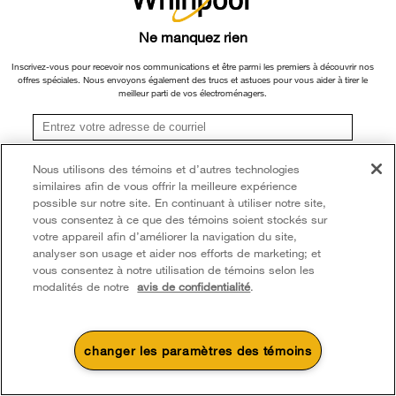
Ne manquez rien
Inscrivez-vous pour recevoir nos communications et être parmi les premiers à découvrir nos
offres spéciales. Nous envoyons également des trucs et astuces pour vous aider à tirer le
meilleur parti de vos électroménagers.
Avantages et inconvénients des
S'inscrire
Nous utilisons des témoins et d’autres technologies
réfrigérateurs à portes
similaires afin de vous offrir la meilleure expérience
**Une fois que je m’inscris, Whirlpool Canada peut communiquer avec moi, y compris par
françaises
courriel, au sujet de ses offres spéciales, événements exclusifs, marques, produits et
possible sur notre site. En continuant à utiliser notre site,
services. Vous pouvez retirer votre consentement à tout moment. Tous les
vous consentez à ce que des témoins soient stockés sur
renseignements recueillis sont régis par notre
avis de confidentialité
. Pour obtenir plus de
votre appareil afin d’améliorer la navigation du site,
renseignements et une liste des marques,
cliquez ici
ou
communiquez avec nous.
Les réfrigérateurs à portes françaises sont
analyser son usage et aider nos efforts de marketing; et
populaires pour une raison, mais trouver le bon
vous consentez à notre utilisation de témoins selon les
modèle devrait principalement dépendre de deux
modalités de notre
avis de confidentialité
.
facteurs :
Votre façon de cuisiner
changer les paramètres des témoins
Votre façon d'utiliser l'espace
4
Soldes et offres