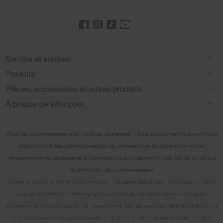
Footer
Service et soutien
Produits
Aide relative aux produits
Pièces, accessoires et autres produits
Laveuses et sécheuses
Enregistrement de produit
À propos de Whirlpool
Accessoires
Cuisine
Manuels et documentation
Chaque geste compte®
Pièces
Appareils de cuisson
Pour les consommateurs du Québec seulement – Avis concernant la garantie de
Planifier une installation
Presse et médias
Programme d’abonnement aux filtres à eau
disponibilité des pièces de rechange, des services de réparation et des
Lave-vaisselle et nettoyage
Planifier une réparation
renseignements nécessaires à l’entretien ou à la réparation (art. 39 de la Loi sur
Communiquez avec nous
la protection du consommateur)
Piédestaux
Renseignements relatifs à la garantie
À propos de nous
Soyez avisés que Whirlpool Canada LP (ci-après désignée « Whirlpool »), ainsi
Filtres à eau
que les sociétés du même groupe, ses filiales, sociétés mères, assureurs,
Programmes de service prolongé
Investisseurs
successeurs et ayant cause, ne garantissent pas, au sens de l’article 39 de la Loi
Trouver un marchand
Mes électroménagers
sur la protection du consommateur, RLRQ, c. P-40.1 et des articles 79.18 à
Carrières