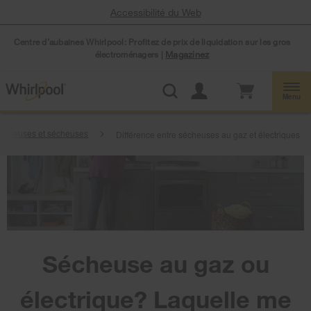
Accessibilité du Web
Centre d’aubaines Whirlpool: Profitez de prix de liquidation sur les gros
électroménagers |
Magazinez
Menu
Laveuses et sécheuses
Différence entre sécheuses au gaz et électriques
Sécheuse au gaz ou
électrique? Laquelle me