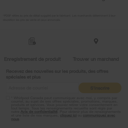
*PDSF réfère au prix de détail suggéré par le fabricant. Les marchands déterminent à leur
discrétion les prix de vente et ceux annoncés.
Item
added
to
the
compare
list,
Enregistrement de produit
Trouver un marchand
you
can
Recevez des nouvelles sur les produits, des offres
find
spéciales et plus
it
at
S'inscrire
the
end
* Whirlpool Canada peut communiquer avec moi, y compris par
of
courriel, au sujet de ses offres spéciales, promotions, marques,
this
produits et services. Vous pouvez retirer votre consentement en
tout temps. Tous les renseignements recueillis sont régis par
page
notre
Avis de confidentialité
. Pour obtenir plus de renseignements
et une liste de nos marques,
cliquez ici
ou
communiquez avec
nous
.