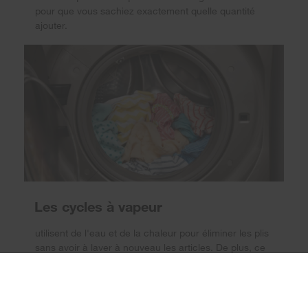
pour que vous sachiez exactement quelle quantité
ajouter.
Les cycles à vapeur
utilisent de l'eau et de la chaleur pour éliminer les plis
sans avoir à laver à nouveau les articles. De plus, ce
cycle peut aider à éliminer les odeurs et les taches
plus légères.
×