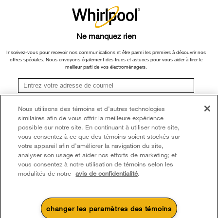
Ne manquez rien
Inscrivez-vous pour recevoir nos communications et être parmi les premiers à découvrir nos
offres spéciales. Nous envoyons également des trucs et astuces pour vous aider à tirer le
meilleur parti de vos électroménagers.
S'inscrire
Les capteurs de brassée
Nous utilisons des témoins et d’autres technologies
similaires afin de vous offrir la meilleure expérience
**Une fois que je m’inscris, Whirlpool Canada peut communiquer avec moi, y compris par
peuvent détecter la taille de la brassée et déterminer
courriel, au sujet de ses offres spéciales, événements exclusifs, marques, produits et
possible sur notre site. En continuant à utiliser notre site,
services. Vous pouvez retirer votre consentement à tout moment. Tous les
les paramètres à utiliser.
vous consentez à ce que des témoins soient stockés sur
renseignements recueillis sont régis par notre
avis de confidentialité
. Pour obtenir plus de
votre appareil afin d’améliorer la navigation du site,
renseignements et une liste des marques,
cliquez ici
ou
communiquez avec nous.
analyser son usage et aider nos efforts de marketing; et
vous consentez à notre utilisation de témoins selon les
modalités de notre
avis de confidentialité
.
changer les paramètres des témoins