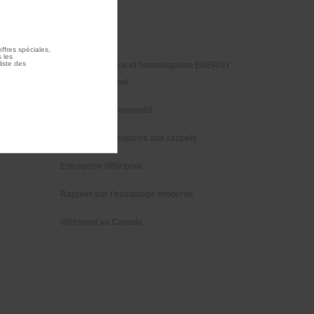
Investisseurs
Carrières
ffres spéciales,
 les
liste des
Certification Éco et homologation ENERGY
STAR® Whirlpool
Habitat pour l'humanité
Informations relatives aux rappels
Entreprise Whirlpool
Rapport sur l’esclavage moderne
Whirlpool au Canada