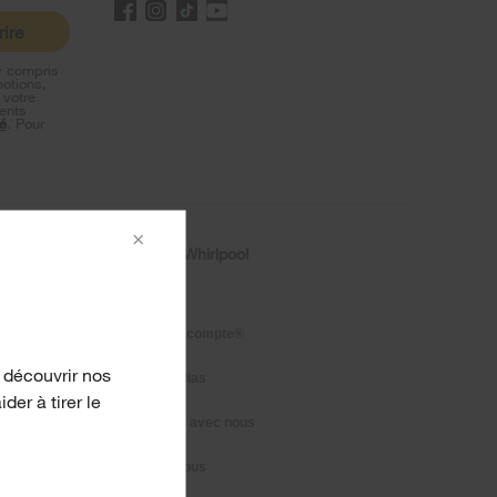
rire
y compris
motions,
 votre
ents
té
. Pour
s
×
duits
À propos de Whirlpool
Chaque geste compte®
 découvrir nos
Presse et médias
er à tirer le
 à eau
Communiquez avec nous
À propos de nous