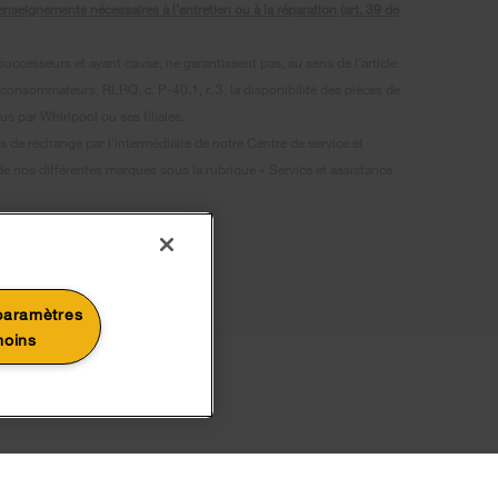
seignements nécessaires à l’entretien ou à la réparation (art. 39 de
uccesseurs et ayant cause, ne garantissent pas, au sens de l’article
 consommateurs, RLRQ, c. P-40.1, r. 3, la disponibilité des pièces de
s par Whirlpool ou ses filiales.
s de rechange par l'intermédiaire de notre Centre de service et
 de nos différentes marques sous la rubrique « Service et assistance
gnies respect.
paramètres
moins