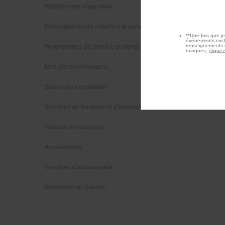
Planifier une réparation
Piédestau
Renseignements relatifs à la garantie
Filtres à e
**Une fois que j
événements exclu
renseignements r
Programmes de service prolongé
Trouver u
marques,
cliquez
Mes électroménagers
Suivre ma commande
Services de livraison et d'installation
Retours et échanges
Accessibilité
Services d'abonnement
Résidents du Québec