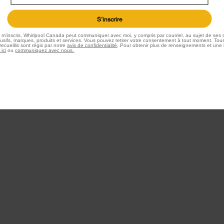
x
S'inscrire
au
e m’inscris, Whirlpool Canada peut communiquer avec moi, y compris par courriel, au sujet de ses o
sifs, marques, produits et services. Vous pouvez retirer votre consentement à tout moment. Tous
ecueillis sont régis par notre
avis de confidentialité
. Pour obtenir plus de renseignements et une 
n marchand
 ici
ou
communiquez avec nous.