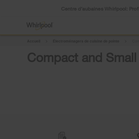
Centre d’aubaines Whirlpool: Profi
Accueil
Électroménagers de cuisine de pointe
Com
Compact and Small
Item
added
to
the
compare