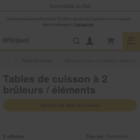
Accessibilité du Web
Centre d’aubaines Whirlpool: Profitez de prix de liquidation sur les gros
électroménagers |
Magazinez
Menu
uisson
Tables de cuisson
Tables de cuisson à 2 brûleurs / éléments
Tables de cuisson à 2
brûleurs / éléments
Voir tous les table de cuissons
0
Trier par:
Pertinence
Content
Changing