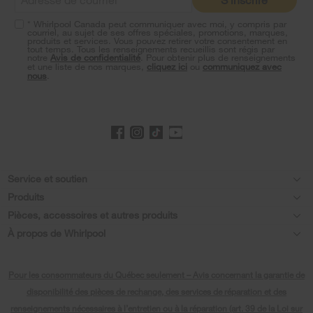
the
end
* Whirlpool Canada peut communiquer avec moi, y compris par
of
courriel, au sujet de ses offres spéciales, promotions, marques,
this
produits et services. Vous pouvez retirer votre consentement en
tout temps. Tous les renseignements recueillis sont régis par
page
notre
Avis de confidentialité
. Pour obtenir plus de renseignements
et une liste de nos marques,
cliquez ici
ou
communiquez avec
nous
.
Footer
Service et soutien
Produits
Aide relative aux produits
Pièces, accessoires et autres produits
Laveuses et sécheuses
Enregistrement de produit
À propos de Whirlpool
Accessoires
Cuisine
Chaque geste compte®
Manuels et documentation
Pièces
Pour les consommateurs du Québec seulement – Avis concernant la garantie de
Appareils de cuisson
Presse et médias
Planifier une installation
disponibilité des pièces de rechange, des services de réparation et des
Programme d’abonnement aux filtres à eau
Lave-vaisselle et nettoyage
renseignements nécessaires à l’entretien ou à la réparation (art. 39 de la Loi sur
Communiquez avec nous
Planifier une réparation