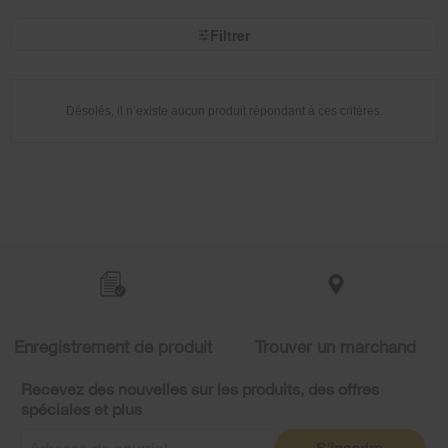
of
the
the
sort
page
by
Filtrer
has
option
been
the
changed
page
will
refresh
updating
Désolés, il n’existe aucun produit répondant à ces critères.
the
content
Item
added
to
the
compare
list,
Enregistrement de produit
Trouver un marchand
you
can
Recevez des nouvelles sur les produits, des offres
find
spéciales et plus
it
at
S'inscrire