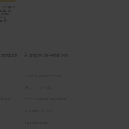
y compris
motions,
 votre
ents
té
. Pour
s
 produits
À propos de Whirlpool
Chaque geste compte®
Presse et médias
 à eau
Communiquez avec nous
À propos de nous
Investisseurs