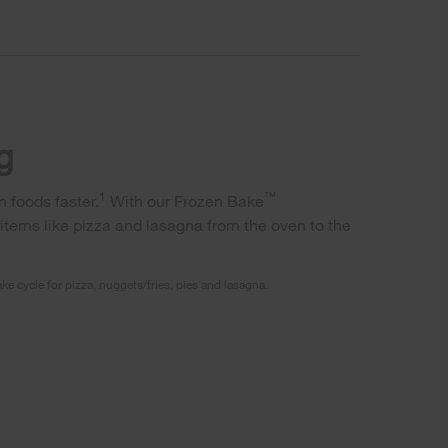
g
1
™
 foods faster.
With our Frozen Bake
items like pizza and lasagna from the oven to the
e cycle for pizza, nuggets/fries, pies and lasagna.