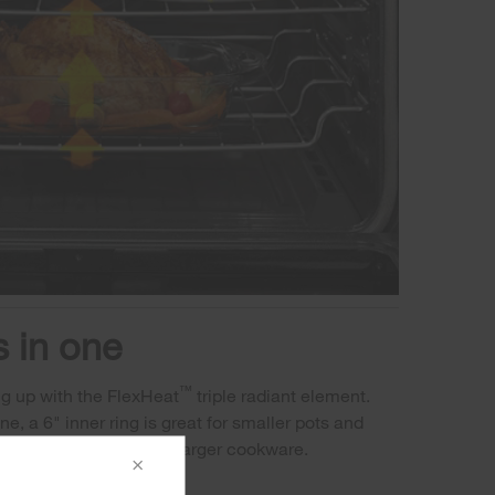
 in one
™
ng up with the FlexHeat
triple radiant element.
e, a 6" inner ring is great for smaller pots and
ings make room to heat larger cookware.
×