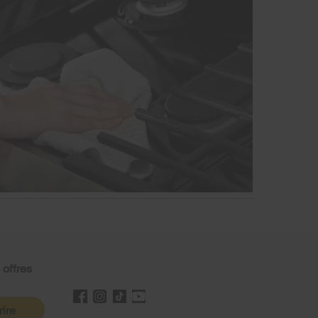
 offres
rire