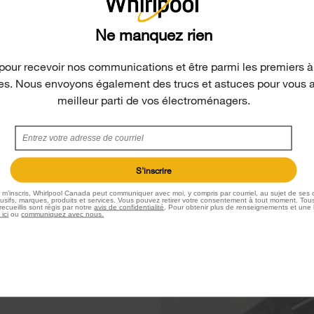
Learn More
Ne manquez rien
pour recevoir nos communications et être parmi les premiers à
les. Nous envoyons également des trucs et astuces pour vous aid
meilleur parti de vos électroménagers.
S'inscrire
e m’inscris, Whirlpool Canada peut communiquer avec moi, y compris par courriel, au sujet de ses o
sifs, marques, produits et services. Vous pouvez retirer votre consentement à tout moment. Tous
ecueillis sont régis par notre
avis de confidentialité
. Pour obtenir plus de renseignements et une 
 ici
ou
communiquez avec nous.
hinged cast-iron grates give
part of the grate while the rest
dishwasher-safe finish for a