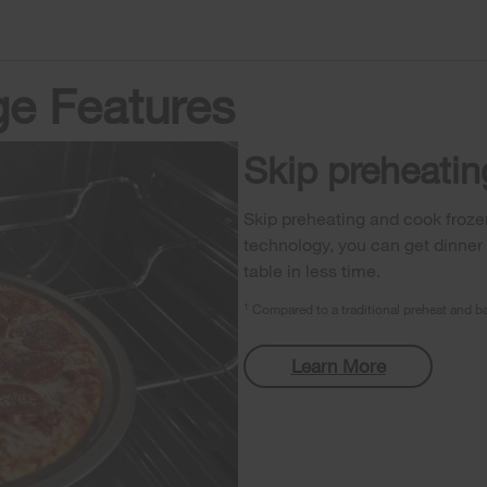
e Features
Skip preheatin
Skip preheating and cook frozen
technology, you can get dinner 
table in less time.
1
Compared to a traditional preheat and bak
Learn More