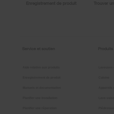
Enregistrement de produit
Trouver u
can
find
it
at
the
end
of
this
page
Service et soutien
Produits
Footer
Aide relative aux produits
Laveuses 
Enregistrement de produit
Cuisine
Manuels et documentation
Appareils 
Planifier une installation
Lave-vaiss
Planifier une réparation
Piédestau