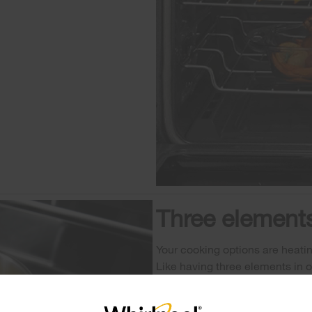
Three elements
Your cooking options are heati
Like having three elements in on
pans, while 9" and 12" outer r