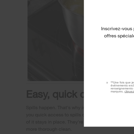
Inscrivez-vous 
offres spécia
**Une fois que j
événements exclu
renseignements r
Easy, quick cleanup
marques,
cliquez
™
Spills happen. That's why industry-first EZ-2-Lift
you quick access to spills on the cooktop by lifting 
of it stays in place. They're also removable with a 
more thorough clean.