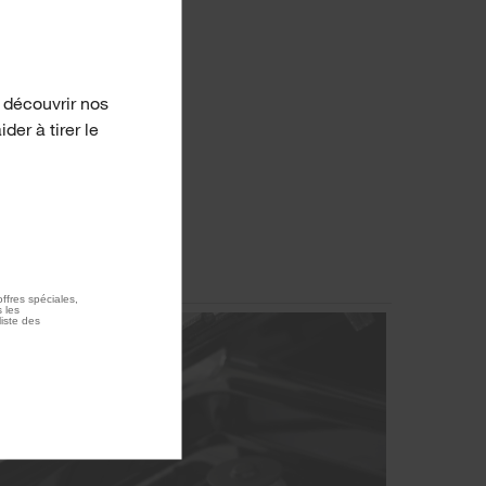
 découvrir nos
er à tirer le
ffres spéciales,
 les
liste des