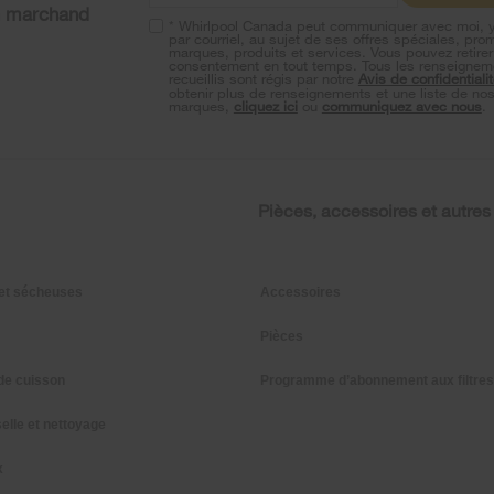
n marchand
* Whirlpool Canada peut communiquer avec moi, 
par courriel, au sujet de ses offres spéciales, pro
marques, produits et services. Vous pouvez retirer
consentement en tout temps. Tous les renseignem
recueillis sont régis par notre
Avis de confidentiali
obtenir plus de renseignements et une liste de no
marques,
cliquez ici
ou
communiquez avec nous
.
Pièces, accessoires et autres
et sécheuses
Accessoires
Pièces
de cuisson
Programme d’abonnement aux filtres
elle et nettoyage
x