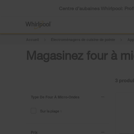
Centre d’aubaines Whirlpool: Profi
Accueil
Électroménagers de cuisine de pointe
App
Magasinez four à mic
3
Type De Four À Micro-Ondes
Sur la plage
1
Prix