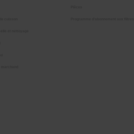
Pièces
de cuisson
Programme d’abonnement aux filtres
elle et nettoyage
x
au
n marchand