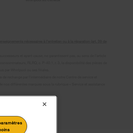
seignements nécessaires à l’entretien ou à la réparation (art. 39 de
uccesseurs et ayant cause, ne garantissent pas, au sens de l’article
 consommateurs, RLRQ, c. P-40.1, r. 3, la disponibilité des pièces de
s par Whirlpool ou ses filiales.
s de rechange par l'intermédiaire de notre Centre de service et
 de nos différentes marques sous la rubrique « Service et assistance
gnies respect.
paramètres
moins