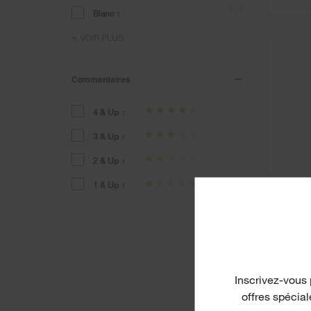
Blanc
1
VOIR PLUS
Commentaires
4 & Up
1
3 & Up
1
2 & Up
1
1 & Up
1
Inscrivez-vous 
offres spécia