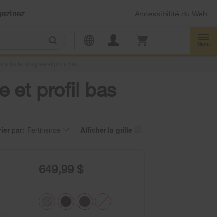
azinez
Accessibilité du Web
Menu
à hotte intégrée et profil bas
 et profil bas
rier par:
Pertinence
Afficher la grille
ontent
hanging
e
e
rt
age
y
as
tion
een
e
649,99 $
hanged
age
l
fresh
pdating
e
ntent