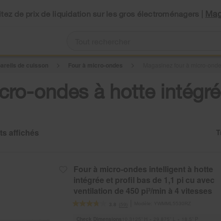
Mag
tez de prix de liquidation sur les gros électroménagers |
areils de cuisson
Four à micro-ondes
Magasinez four à micro-ondes 
ro-ondes à hotte intégrée
T
C
C
of
th
th
so
p
b
h
op
b
th
Four à micro-ondes intelligent à hotte
c
p
wil
intégrée et profil bas de 1,1 pi cu avec
re
u
ventilation de 450 pi³/min à 4 vitesses
th
co
Modèle:
YWMML5530RZ
(59)
3.8
Check Dimensions
10.3125” H × 29.875” L × 18.5” P