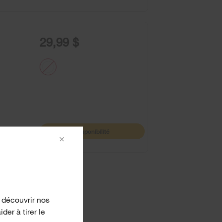
29,99 $
Disponibilité
×
 découvrir nos
er à tirer le