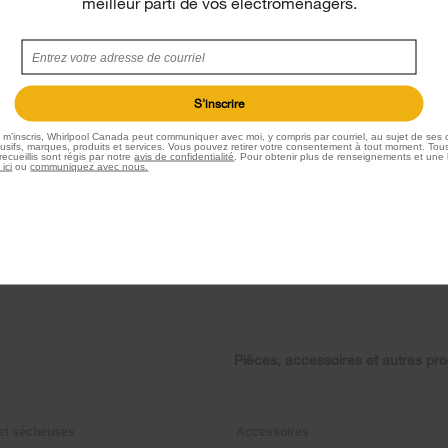
meilleur parti de vos électroménagers.
Recevez des nouvelles sur les produits, des
S'inscrire
spéciales et plus
e m’inscris, Whirlpool Canada peut communiquer avec moi, y compris par courriel, au sujet de ses o
sifs, marques, produits et services. Vous pouvez retirer votre consentement à tout moment. Tous
S'insc
ecueillis sont régis par notre
avis de confidentialité
. Pour obtenir plus de renseignements et une 
 ici
ou
communiquez avec nous.
n marchand
* Whirlpool Canada peut communiquer avec moi, 
par courriel, au sujet de ses offres spéciales, pro
marques, produits et services. Vous pouvez retirer
consentement en tout temps. Tous les renseignem
recueillis sont régis par notre
Avis de confidentiali
obtenir plus de renseignements et une liste de no
marques,
cliquez ici
ou
communiquez avec nous
.
Pièces, accessoires et autres pro
et sécheuses
Accessoires