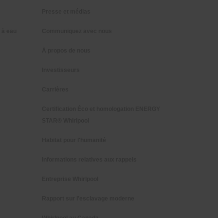
Presse et médias
 à eau
Communiquez avec nous
À propos de nous
Investisseurs
Carrières
Certification Éco et homologation ENERGY
STAR® Whirlpool
Habitat pour l'humanité
Informations relatives aux rappels
Entreprise Whirlpool
Rapport sur l’esclavage moderne
Whirlpool au Canada