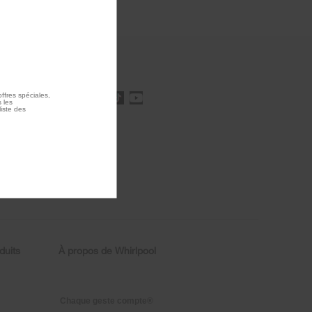
 offres
ffres spéciales,
 les
rire
liste des
y compris
motions,
 votre
ents
té
. Pour
s
duits
À propos de Whirlpool
Chaque geste compte®