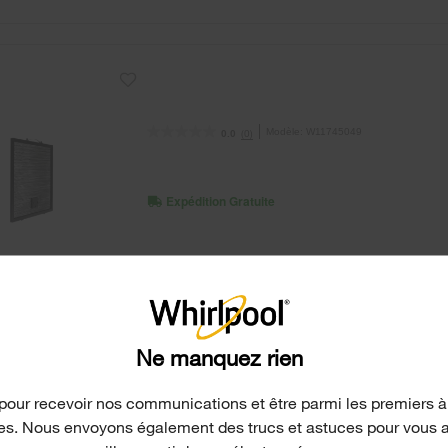
Modèle:
W11745049
(0)
0.0
Expédition Gratuite
ADD TO COMPARE
Affichage de
3
résultats sur
3
Ne manquez rien
pour recevoir nos communications et être parmi les premiers à
les. Nous envoyons également des trucs et astuces pour vous aid