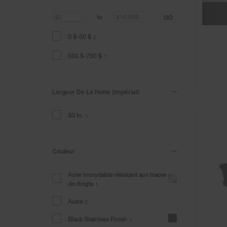
GO
to
0 $-50 $
2
500 $-750 $
1
Largeur De La Hotte (impérial)
30 In.
1
Couleur
Acier inoxydable résistant aux traces
de doigts
1
Autre
2
Black Stainless Finish
1