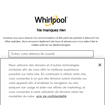
Retours et échanges
ou ses filiales.
Informations relatives aux rappels
×
Veuillez noter que, en fonction du type et de la marque du produit, nous
Accessibilité
Entreprise Whirlpool
continuons à offrir un service de réparation, d'échange de produit et/ou de
pièces de rechange par l'intermédiaire de notre Centre de service et d'assistance
Services d'abonnement
Rapport sur l’esclavage moderne
aux propriétaires, sous réserve des conditions de la garantie limitée du fabricant.
Ne manquez rien
Résidents du Québec
Pour plus d'informations, veuillez consulter les sites Web de nos différentes
Whirlpool au Canada
marques sous la rubrique « Service et assistance » ou appeler le 1-800-807-
Inscrivez-vous pour recevoir nos communications et être parmi les premiers à découvrir nos
offres spéciales. Nous envoyons également des trucs et astuces pour vous aider à tirer le
6777. Pour InSinkErator, appelez le 1-800-561-1700.
meilleur parti de vos électroménagers.
®/TM © 2026 Whirlpool. Utilisée sous licence au Canada. Tous droits réservés.
Toutes les autres marques de commerce sont la propriété de leurs compagnies
S'inscrire
Nous utilisons des témoins et d’autres technologies
respect.
similaires afin de vous offrir la meilleure expérience
**Une fois que je m’inscris, Whirlpool Canada peut communiquer avec moi, y compris par
Ce marchand en ligne est situé au 200-6750, avenue Century, Mississauga
courriel, au sujet de ses offres spéciales, événements exclusifs, marques, produits et
possible sur notre site. En continuant à utiliser notre site,
services. Vous pouvez retirer votre consentement à tout moment. Tous les
(Ontario) L5N 0B7
vous consentez à ce que des témoins soient stockés sur
renseignements recueillis sont régis par notre
avis de confidentialité
. Pour obtenir plus de
votre appareil afin d’améliorer la navigation du site,
renseignements et une liste des marques,
cliquez ici
ou
communiquez avec nous.
Modalités
Avis de confidentialité
Plan du site
analyser son usage et aider nos efforts de marketing; et
vous consentez à notre utilisation de témoins selon les
Communiquez avec nous
modalités de notre
avis de confidentialité
.