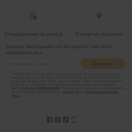
added
to
the
compare
list,
you
Enregistrement de produit
Trouver un marchand
can
find
it
Recevez des nouvelles sur les produits, des offres
at
spéciales et plus
the
end
S'inscrire
of
this
* Whirlpool Canada peut communiquer avec moi, y compris par
page
courriel, au sujet de ses offres spéciales, promotions, marques,
produits et services. Vous pouvez retirer votre consentement en
tout temps. Tous les renseignements recueillis sont régis par
notre
Avis de confidentialité
. Pour obtenir plus de renseignements
et une liste de nos marques,
cliquez ici
ou
communiquez avec
nous
.