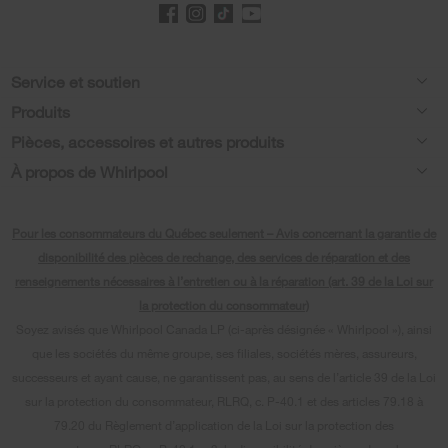
Footer
Service et soutien
Produits
Aide relative aux produits
Pièces, accessoires et autres produits
Laveuses et sécheuses
Enregistrement de produit
À propos de Whirlpool
Accessoires
Cuisine
Manuels et documentation
Chaque geste compte®
Pièces
Appareils de cuisson
Pour les consommateurs du Québec seulement – Avis concernant la garantie de
Planifier une installation
Presse et médias
Programme d’abonnement aux filtres à eau
disponibilité des pièces de rechange, des services de réparation et des
Lave-vaisselle et nettoyage
Planifier une réparation
renseignements nécessaires à l’entretien ou à la réparation (art. 39 de la Loi sur
Communiquez avec nous
la protection du consommateur)
Piédestaux
Renseignements relatifs à la garantie
À propos de nous
Soyez avisés que Whirlpool Canada LP (ci-après désignée « Whirlpool »), ainsi
Filtres à eau
que les sociétés du même groupe, ses filiales, sociétés mères, assureurs,
Programmes de service prolongé
Investisseurs
successeurs et ayant cause, ne garantissent pas, au sens de l’article 39 de la Loi
Trouver un marchand
Mes électroménagers
sur la protection du consommateur, RLRQ, c. P-40.1 et des articles 79.18 à
Carrières
79.20 du Règlement d’application de la Loi sur la protection des
Suivre ma commande
Certification Éco et homologation ENERGY STAR® Whirlpool