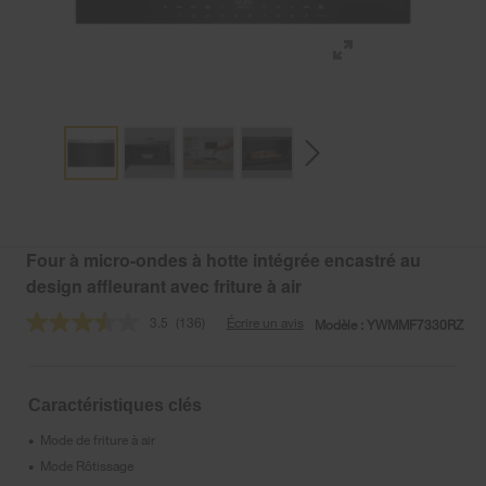
Four à micro-ondes à hotte intégrée encastré au
design affleurant avec friture à air
3.5
(136)
Écrire un avis
Modèle :
YWMMF7330RZ
Lire
les
136
commentaires.
Lien
Caractéristiques clés
vers
la
Mode de friture à air
•
même
page.
Mode Rôtissage
•