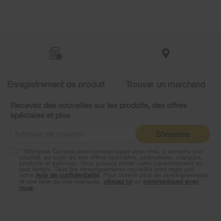
Item
added
to
the
compare
list,
you
Enregistrement de produit
Trouver un marchand
can
find
it
Recevez des nouvelles sur les produits, des offres
at
spéciales et plus
the
end
S'inscrire
of
this
* Whirlpool Canada peut communiquer avec moi, y compris par
page
courriel, au sujet de ses offres spéciales, promotions, marques,
produits et services. Vous pouvez retirer votre consentement en
tout temps. Tous les renseignements recueillis sont régis par
notre
Avis de confidentialité
. Pour obtenir plus de renseignements
et une liste de nos marques,
cliquez ici
ou
communiquez avec
nous
.