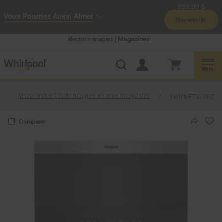
999,99 $
Accessibilité du Web
Vous Pourriez Aussi Aimer
Disponibilité
Centre d’aubaines Whirlpool: Profitez de prix de liquidation sur les gros
électroménagers |
Magazinez
Menu
Micro-ondes à hotte intégrée en acier inoxydable
YWMMF7330RZ
Comparer