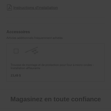
Instructions d’installation
Accessoires
Articles additionnels fréquemment achetés
Trousse
de
montage
et
Trousse de montage et de protection pour four à micro-ondes -
Installation affleurante
de
protection
23,49 $
pour
four
à
micro-
ondes
Magasinez en toute confiance
-
Installation
affleurante