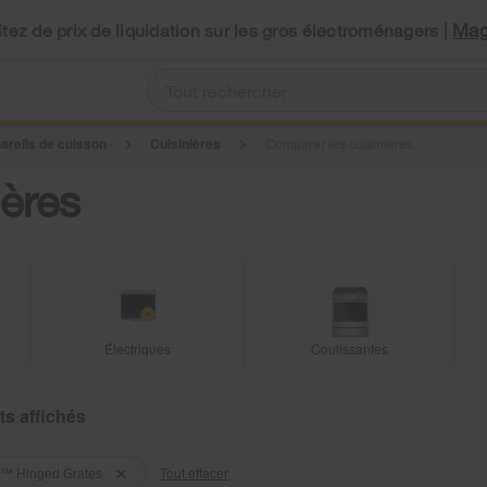
Mag
tez de prix de liquidation sur les gros électroménagers |
areils de cuisson
Cuisinières
Comparer les cuisinières
ières
Électriques
Coulissantes
Tout effacer
ft™ Hinged Grates