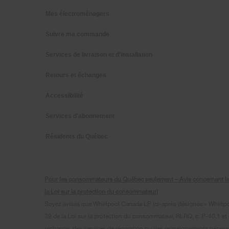
Mes électroménagers
Suivre ma commande
Services de livraison et d'installation
Retours et échanges
Accessibilité
Services d'abonnement
Résidents du Québec
Pour les consommateurs du Québec seulement – Avis concernant la gar
la Loi sur la protection du consommateur)
Soyez avisés que Whirlpool Canada LP (ci-après désignée « Whirlpool 
39 de la Loi sur la protection du consommateur, RLRQ, c. P-40.1 et d
rechange, des services de réparation ou des renseignements nécessair