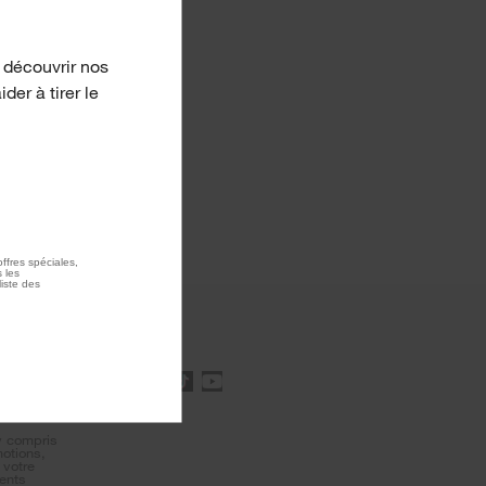
 découvrir nos
er à tirer le
ffres spéciales,
 les
liste des
 offres
rire
y compris
motions,
 votre
ents