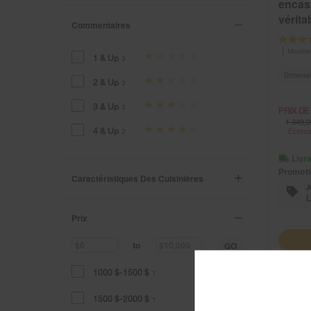
encas
véritab
Commentaires
Modèle
1 & Up
3
Dimens
2 & Up
3
3 & Up
3
PRIX DE
1 349,9
4 & Up
Économ
2
Livra
Promoti
Caractéristiques Des Cuisinières
L
Prix
GO
to
1000 $-1500 $
1
1500 $-2000 $
1