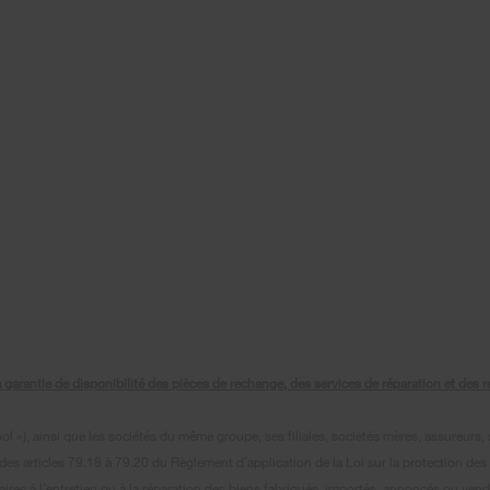
antie de disponibilité des pièces de rechange, des services de réparation et des ren
»), ainsi que les sociétés du même groupe, ses filiales, sociétés mères, assureurs, s
es articles 79.18 à 79.20 du Règlement d’application de la Loi sur la protection des
es à l’entretien ou à la réparation des biens fabriqués, importés, annoncés ou vendu