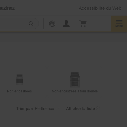
azinez
Accessibilité du Web
Menu
Non-encastrées
Non-encastrées à four double
Trier par:
Pertinence
Afficher la liste
Content
Changing
of
the
the
sort
page
by
has
option
been
the