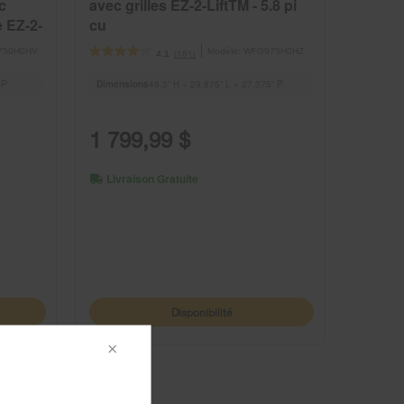
c
avec grilles EZ-2-LiftTM - 5.8 pi
e EZ-2-
cu
750H0HV
Modèle:
WFG975H0HZ
(181)
4.1
 P
Dimensions
46.5” H × 29.875” L × 27.375” P
1 799,99 $
Livraison Gratuite
Disponibilité
×
ur
3