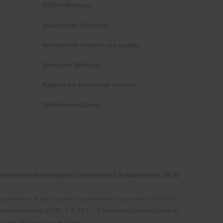
STAR® Whirlpool
Habitat pour l'humanité
Informations relatives aux rappels
Entreprise Whirlpool
Rapport sur l’esclavage moderne
Whirlpool au Canada
seignements nécessaires à l’entretien ou à la réparation (art. 39 de
uccesseurs et ayant cause, ne garantissent pas, au sens de l’article
 consommateurs, RLRQ, c. P-40.1, r. 3, la disponibilité des pièces de
s par Whirlpool ou ses filiales.