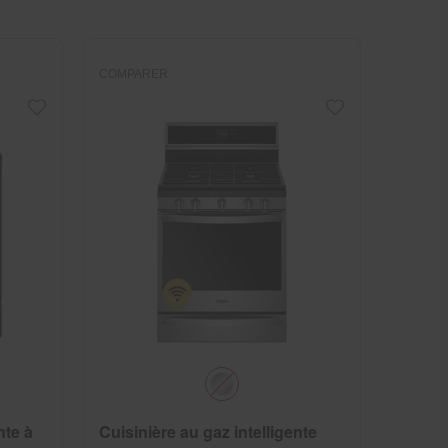
changed
page
will
refresh
updating
the
content
COMPARER
nte à
Cuisinière au gaz intelligente