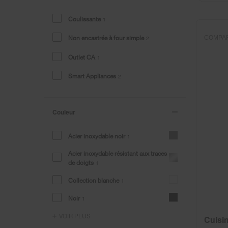
the
the
page
page
Coulissante
1
has
has
been
been
Non encastrée à four simple
COMPA
2
changed
changed
Outlet CA
1
Smart Appliances
2
Couleur
Acier inoxydable noir
1
Acier inoxydable résistant aux traces
de doigts
1
Collection blanche
1
Noir
1
VOIR PLUS
Cuisin