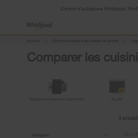
Centre d’aubaines Whirlpool: Profi
Accueil
Électroménagers de cuisine de pointe
App
Comparer les cuisin
Magasiner toutes les cuisinières
Au gaz
3
Content
Content
of
of
Catégorie
EZ-2-Li