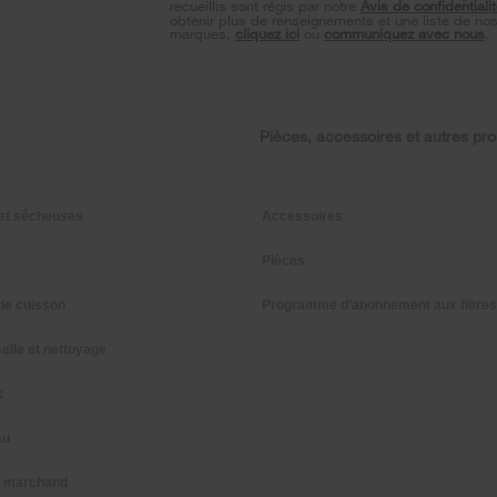
recueillis sont régis par notre
Avis de confidentiali
obtenir plus de renseignements et une liste de no
marques,
cliquez ici
ou
communiquez avec nous
.
Pièces, accessoires et autres pro
et sécheuses
Accessoires
Pièces
de cuisson
Programme d’abonnement aux filtres
elle et nettoyage
x
au
n marchand