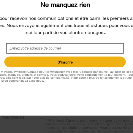
Ne manquez rien
pour recevoir nos communications et être parmi les premiers à
les. Nous envoyons également des trucs et astuces pour vous aid
meilleur parti de vos électroménagers.
S'inscrire
.
e m’inscris, Whirlpool Canada peut communiquer avec moi, y compris par courriel, au sujet de ses o
sifs, marques, produits et services. Vous pouvez retirer votre consentement à tout moment. Tous
ecueillis sont régis par notre
avis de confidentialité
. Pour obtenir plus de renseignements et une 
 ici
ou
communiquez avec nous.
Recevez des nouvelles sur les produits, des
spéciales et plus
S'insc
n marchand
* Whirlpool Canada peut communiquer avec moi, 
par courriel, au sujet de ses offres spéciales, pro
marques, produits et services. Vous pouvez retirer
consentement en tout temps. Tous les renseignem