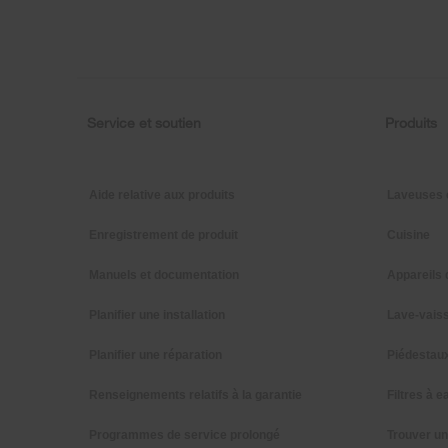
at
the
end
of
this
page
Service et soutien
Produits
Footer
Aide relative aux produits
Laveuses 
Enregistrement de produit
Cuisine
Manuels et documentation
Appareils 
Planifier une installation
Lave-vaiss
Planifier une réparation
Piédestau
Renseignements relatifs à la garantie
Filtres à e
Programmes de service prolongé
Trouver u