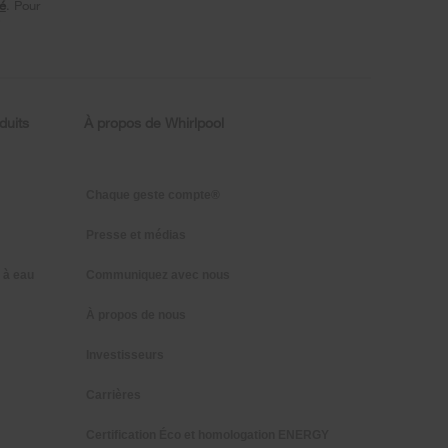
té
. Pour
s
duits
À propos de Whirlpool
Chaque geste compte®
Presse et médias
 à eau
Communiquez avec nous
À propos de nous
Investisseurs
Carrières
Certification Éco et homologation ENERGY