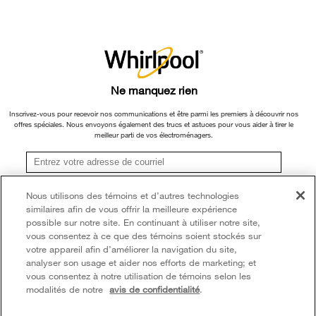
Retours et échanges
ou ses filiales.
Informations relatives aux rappels
×
Veuillez noter que, en fonction du type et de la marque du produit, nous
Accessibilité
Entreprise Whirlpool
continuons à offrir un service de réparation, d'échange de produit et/ou de
pièces de rechange par l'intermédiaire de notre Centre de service et d'assistance
Services d'abonnement
Rapport sur l’esclavage moderne
aux propriétaires, sous réserve des conditions de la garantie limitée du fabricant.
Ne manquez rien
Résidents du Québec
Pour plus d'informations, veuillez consulter les sites Web de nos différentes
Whirlpool au Canada
marques sous la rubrique « Service et assistance » ou appeler le 1-800-807-
Inscrivez-vous pour recevoir nos communications et être parmi les premiers à découvrir nos
offres spéciales. Nous envoyons également des trucs et astuces pour vous aider à tirer le
6777. Pour InSinkErator, appelez le 1-800-561-1700.
meilleur parti de vos électroménagers.
®/TM © 2026 Whirlpool. Utilisée sous licence au Canada. Tous droits réservés.
Toutes les autres marques de commerce sont la propriété de leurs compagnies
S'inscrire
Nous utilisons des témoins et d’autres technologies
respect.
similaires afin de vous offrir la meilleure expérience
**Une fois que je m’inscris, Whirlpool Canada peut communiquer avec moi, y compris par
Ce marchand en ligne est situé au 200-6750, avenue Century, Mississauga
courriel, au sujet de ses offres spéciales, événements exclusifs, marques, produits et
possible sur notre site. En continuant à utiliser notre site,
services. Vous pouvez retirer votre consentement à tout moment. Tous les
(Ontario) L5N 0B7
vous consentez à ce que des témoins soient stockés sur
renseignements recueillis sont régis par notre
avis de confidentialité
. Pour obtenir plus de
votre appareil afin d’améliorer la navigation du site,
renseignements et une liste des marques,
cliquez ici
ou
communiquez avec nous.
Modalités
Avis de confidentialité
Plan du site
analyser son usage et aider nos efforts de marketing; et
vous consentez à notre utilisation de témoins selon les
Communiquez avec nous
modalités de notre
avis de confidentialité
.