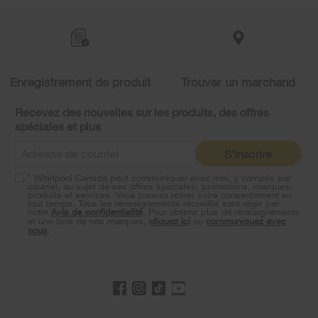
added
to
the
compare
list,
you
Enregistrement de produit
Trouver un marchand
can
find
it
Recevez des nouvelles sur les produits, des offres
at
spéciales et plus
the
end
S'inscrire
of
this
* Whirlpool Canada peut communiquer avec moi, y compris par
page
courriel, au sujet de ses offres spéciales, promotions, marques,
produits et services. Vous pouvez retirer votre consentement en
tout temps. Tous les renseignements recueillis sont régis par
notre
Avis de confidentialité
. Pour obtenir plus de renseignements
et une liste de nos marques,
cliquez ici
ou
communiquez avec
nous
.