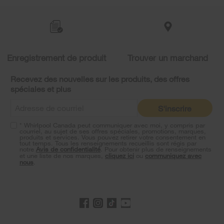
added
to
the
compare
list,
you
Enregistrement de produit
Trouver un marchand
can
find
it
Recevez des nouvelles sur les produits, des offres
at
spéciales et plus
the
end
S'inscrire
of
this
* Whirlpool Canada peut communiquer avec moi, y compris par
page
courriel, au sujet de ses offres spéciales, promotions, marques,
produits et services. Vous pouvez retirer votre consentement en
tout temps. Tous les renseignements recueillis sont régis par
notre
Avis de confidentialité
. Pour obtenir plus de renseignements
et une liste de nos marques,
cliquez ici
ou
communiquez avec
nous
.