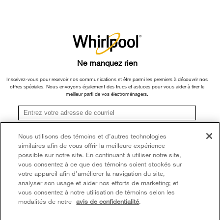
Retours et échanges
ou ses filiales.
Informations relatives aux rappels
×
Veuillez noter que, en fonction du type et de la marque du produit, nous
Accessibilité
Entreprise Whirlpool
continuons à offrir un service de réparation, d'échange de produit et/ou de
pièces de rechange par l'intermédiaire de notre Centre de service et d'assistance
Services d'abonnement
Rapport sur l’esclavage moderne
aux propriétaires, sous réserve des conditions de la garantie limitée du fabricant.
Ne manquez rien
Résidents du Québec
Pour plus d'informations, veuillez consulter les sites Web de nos différentes
Whirlpool au Canada
marques sous la rubrique « Service et assistance » ou appeler le 1-800-807-
Inscrivez-vous pour recevoir nos communications et être parmi les premiers à découvrir nos
offres spéciales. Nous envoyons également des trucs et astuces pour vous aider à tirer le
6777. Pour InSinkErator, appelez le 1-800-561-1700.
meilleur parti de vos électroménagers.
®/TM © 2026 Whirlpool. Utilisée sous licence au Canada. Tous droits réservés.
Toutes les autres marques de commerce sont la propriété de leurs compagnies
S'inscrire
Nous utilisons des témoins et d’autres technologies
respect.
similaires afin de vous offrir la meilleure expérience
**Une fois que je m’inscris, Whirlpool Canada peut communiquer avec moi, y compris par
Ce marchand en ligne est situé au 200-6750, avenue Century, Mississauga
courriel, au sujet de ses offres spéciales, événements exclusifs, marques, produits et
possible sur notre site. En continuant à utiliser notre site,
services. Vous pouvez retirer votre consentement à tout moment. Tous les
(Ontario) L5N 0B7
vous consentez à ce que des témoins soient stockés sur
renseignements recueillis sont régis par notre
avis de confidentialité
. Pour obtenir plus de
votre appareil afin d’améliorer la navigation du site,
renseignements et une liste des marques,
cliquez ici
ou
communiquez avec nous.
Modalités
Avis de confidentialité
Plan du site
analyser son usage et aider nos efforts de marketing; et
vous consentez à notre utilisation de témoins selon les
Communiquez avec nous
modalités de notre
avis de confidentialité
.